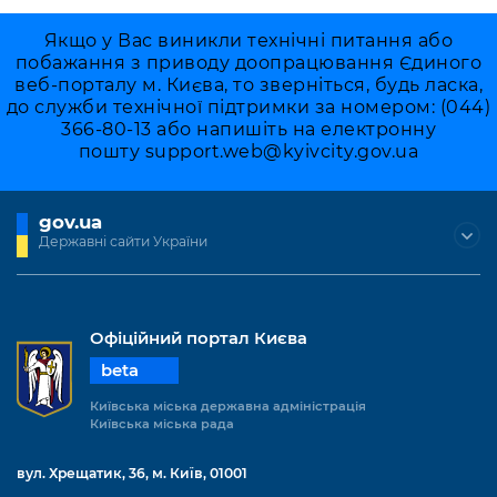
Якщо у Вас виникли технічні питання або
побажання з приводу доопрацювання Єдиного
веб-порталу м. Києва, то зверніться, будь ласка,
до служби технічної підтримки за номером: (044)
366-80-13 або напишіть на електронну
пошту
support.web@kyivcity.gov.ua
gov.ua
Державні сайти України
Офіційний портал Києва
beta
Київська міська державна адміністрація
Київська міська рада
вул. Хрещатик, 36, м. Київ, 01001