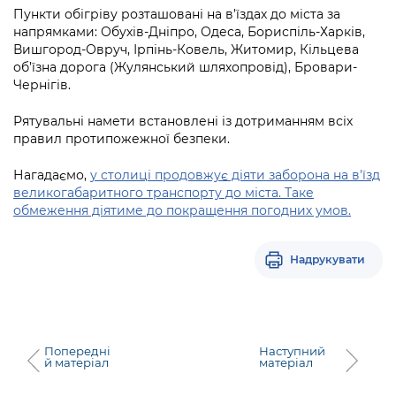
Підприємства, установи, організації
Уряд» – місцевий рівень»
Пункти обігріву розташовані на в’їздах до міста за
Про відкриті дані
Портал Захисників та Захисниць
напрямками: Обухів-Дніпро, Одеса, Бориспіль-Харків,
Kyiv International Relations
Вишгород-Овруч, Ірпінь-Ковель, Житомир, Кільцева
Важливе під час воєнного стану
Портал даних Києва
Безбар'єрність
об’їзна дорога (Жулянський шляхопровід), Бровари-
Річні звіти
Чернігів.
Публічні дашборди
Портал послуг
Гендерна політика
Рятувальні намети встановлені із дотриманням всіх
Міський застосунок Київ Цифровий
правил протипожежної безпеки.
Безбар'єрність
Важливе під час воєнного стану
Нагадаємо,
у столиці продовжує діяти заборона на в'їзд
Київська міська військова адміністрація
великогабаритного транспорту до міста. Таке
обмеження діятиме до покращення погодних умов.
Надрукувати
Попередні
Наступний
й матеріал
матеріал