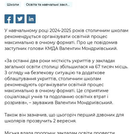
інформації
Рішення та розпорядження
Освіта та навчальні заклади
Школи
Освіта та навчальні заклади
Громадська експертиза
Медіагалерея
Інформація з обмеженим доступом
Портал Послуг
Проєкти розпоряджень, що
Дороги, транспорт та парковки
Громадський бюджет
Підписатися на новини та анонси від
перебувають на погодженні КМВА
Подати запит онлайн
КМДА / Subscribe to announcements
Навколишнє середовище міста
У навчальному році 2024-2025 років столичним школам
Консультації з громадськістю
from the KCSA
Рішення Київради
рекомендується організувати освітній процес
Проекти нормативно-правових та
Містобудування та земельні ділянки
максимально в очному форматі. Про це повідомив
Громадська рада
інших актів
Порядок акредитації медіа /
Контактна інформація
заступник голови КМДА Валентин Мондриївський.
Accreditation process
Культура, спорт, дозвілля
Петиції
Нормативна база
Графік роботи та прийому громадян
«За останні два роки місткість укриттів у закладах
Подати журналістський запит /
загальної освіти столиці збільшилася на 67 тисяч місць.
Бізнес та ліцензування
Відкритий бюджет
Питання і відповіді про публічну
Submitting a media request
З огляду на безпекову ситуацію та додаткове
Вакансії
інформацію
облаштування укриттів, столичним школам
Фінанси та бюджет
Контактний центр
Зйомки в лікарнях в умовах воєнного
рекомендують організувати освітній процес
Статистика
Порядок оскарження рішень, дій чи
стану / Rules for media coverage of
максимально в очному форматі. Це сприятиме
Безпека та правопорядок
Допомога учасникам АТО
бездіяльності розпорядників інформації
соціалізації учнів та подоланню освітніх втрат і
hospitals at work under martial law
Звернення громадян
розривів», – зауважив Валентин Мондриївський.
Ритуальні послуги
Рада з питань внутрішньо переміщених
Звіти про опрацювання запитів на
Контакти для медіа / Contacts for mass
Регуляторна діяльність
осіб при Київській міській військовій
публічну інформацію
Також він зазначив, що цьогоріч перший дзвоник для
media
Іноземцям / For foreigners
адміністрації
школярів прозвучить 2 вересня.
Промисловість і наука Києва
Інформація для споживачів
Пам'ятки культурної спадщини
«Ініціатива «Партнерство «Відкритий
Міська влада пропонує закладам освіти провести