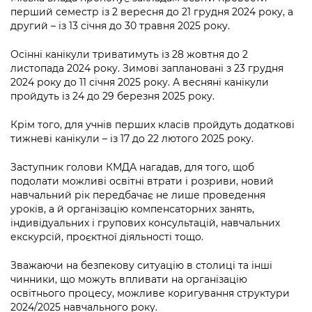
Підприємства, установи, організації
Уряд» – місцевий рівень»
перший семестр із 2 вересня до 21 грудня 2024 року, а
Про відкриті дані
Портал Захисників та Захисниць
другий – із 13 січня до 30 травня 2025 року.
Kyiv International Relations
Важливе під час воєнного стану
Портал даних Києва
Безбар'єрність
Осінні канікули триватимуть із 28 жовтня до 2
Річні звіти
листопада 2024 року. Зимові заплановані з 23 грудня
Публічні дашборди
Портал послуг
2024 року до 11 січня 2025 року. А весняні канікули
Гендерна політика
пройдуть із 24 до 29 березня 2025 року.
Міський застосунок Київ Цифровий
Безбар'єрність
Крім того, для учнів перших класів пройдуть додаткові
Важливе під час воєнного стану
тижневі канікули – із 17 до 22 лютого 2025 року.
Київська міська військова адміністрація
Заступник голови КМДА нагадав, для того, щоб
подолати можливі освітні втрати і розриви, новий
навчальний рік передбачає не лише проведення
уроків, а й організацію компенсаторних занять,
індивідуальних і групових консультацій, навчальних
екскурсій, проєктної діяльності тощо.
Зважаючи на безпекову ситуацію в столиці та інші
чинники, що можуть впливати на організацію
освітнього процесу, можливе коригування структури
2024/2025 навчального року.