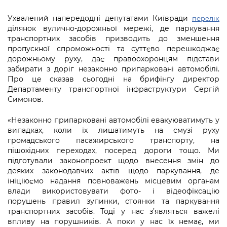
Підприємства, установи, організації
Уряд» – місцевий рівень»
Про відкриті дані
Портал Захисників та Захисниць
Ухвалений напередодні депутатами Київради
перелік
Kyiv International Relations
ділянок вулично-дорожньої мережі, де паркування
Важливе під час воєнного стану
Портал даних Києва
Безбар'єрність
транспортних засобів призводить до зменшення
Річні звіти
пропускної спроможності та суттєво перешкоджає
Публічні дашборди
Портал послуг
дорожньому руху, дає правоохоронцям підстави
Гендерна політика
забирати з доріг незаконно припарковані автомобілі.
Міський застосунок Київ Цифровий
Про це сказав сьогодні на брифінгу директор
Безбар'єрність
Департаменту транспортної інфраструктури Сергій
Симонов.
Важливе під час воєнного стану
Київська міська військова адміністрація
«Незаконно припарковані автомобілі евакуюватимуть у
випадках, коли їх лишатимуть на смузі руху
громадського пасажирського транспорту, на
пішохідних переходах, посеред дороги тощо. Ми
підготували законопроект щодо внесення змін до
деяких законодавчих актів щодо паркування, де
ініціюємо надання повноважень місцевим органам
влади використовувати фото- і відеофіксацію
порушень правил зупинки, стоянки та паркування
транспортних засобів. Тоді у нас з’являться важелі
впливу на порушників. А поки у нас їх немає, ми