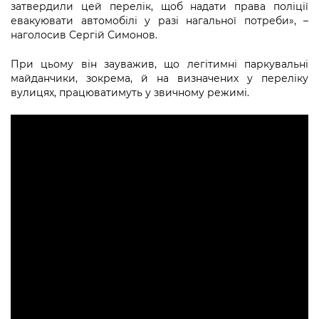
затвердили цей перелік, щоб надати права поліції
евакуювати автомобілі у разі нагальної потреби», –
наголосив Сергій Симонов.
При цьому він зауважив, що легітимні паркувальні
майданчики, зокрема, й на визначених у переліку
вулицях, працюватимуть у звичному режимі.