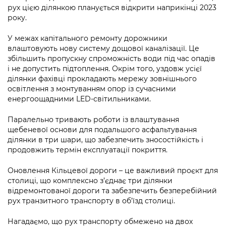
Підприємства, установи, організації
Уряд» – місцевий рівень»
рух цією ділянкою планується відкрити наприкінці 2023
Про відкриті дані
Портал Захисників та Захисниць
року.
Kyiv International Relations
Важливе під час воєнного стану
Портал даних Києва
Безбар'єрність
У межах капітального ремонту дорожники
Річні звіти
влаштовують нову систему дощової каналізації. Це
Публічні дашборди
Портал послуг
збільшить пропускну спроможність води під час опадів
Гендерна політика
і не допустить підтоплення. Окрім того, уздовж усієї
Міський застосунок Київ Цифровий
ділянки фахівці прокладають мережу зовнішнього
Безбар'єрність
освітлення з монтуванням опор із сучасними
енергоощадними LED-світильниками.
Важливе під час воєнного стану
Київська міська військова адміністрація
Паралельно тривають роботи із влаштування
щебеневої основи для подальшого асфальтування
ділянки в три шари, що забезпечить зносостійкість і
продовжить термін експлуатації покриття.
Оновлення Кільцевої дороги – це важливий проєкт для
столиці, що комплексно з’єднає три ділянки
відремонтованої дороги та забезпечить безперебійний
рух транзитного транспорту в об’їзд столиці.
Нагадаємо, що рух транспорту обмежено на двох