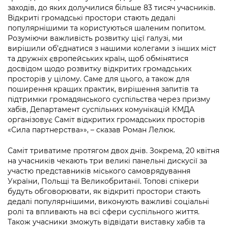
Підприємства, установи, організації
Уряд» – місцевий рівень»
заходів, до яких долучилися більше 83 тисяч учасників.
Про відкриті дані
Портал Захисників та Захисниць
Відкриті громадські простори стають дедалі
Kyiv International Relations
популярнішими та користуються шаленим попитом.
Важливе під час воєнного стану
Портал даних Києва
Безбар'єрність
Розуміючи важливість розвитку цієї галузі, ми
Річні звіти
вирішили об’єднатися з нашими колегами з інших міст
Публічні дашборди
Портал послуг
та дружніх європейських країн, щоб обмінятися
Гендерна політика
досвідом щодо розвитку відкритих громадських
Міський застосунок Київ Цифровий
просторів у цілому. Саме для цього, а також для
Безбар'єрність
поширення кращих практик, вирішення запитів та
підтримки громадянського суспільства через призму
Важливе під час воєнного стану
хабів, Департамент суспільних комунікацій КМДА
Київська міська військова адміністрація
організовує Саміт відкритих громадських просторів
«Сила партнерства»», – сказав Роман Лелюк.
Саміт триватиме протягом двох днів. Зокрема, 20 квітня
на учасників чекають три великі панельні дискусії за
участю представників міського самоврядування
України, Польщі та Великобританії. Топові спікери
будуть обговорювати, як відкриті простори стають
дедалі популярнішими, виконують важливі соціальні
ролі та впливають на всі сфери суспільного життя.
Також учасники зможуть відвідати виставку хабів та