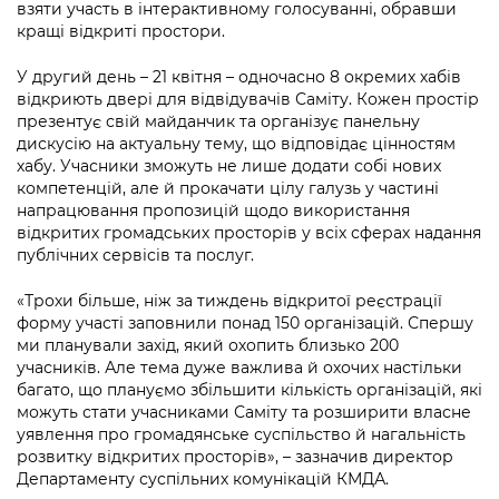
взяти участь в інтерактивному голосуванні, обравши
кращі відкриті простори.
У другий день – 21 квітня – одночасно 8 окремих хабів
відкриють двері для відвідувачів Саміту. Кожен простір
презентує свій майданчик та організує панельну
дискусію на актуальну тему, що відповідає цінностям
хабу. Учасники зможуть не лише додати собі нових
компетенцій, але й прокачати цілу галузь у частині
напрацювання пропозицій щодо використання
відкритих громадських просторів у всіх сферах надання
публічних сервісів та послуг.
«Трохи більше, ніж за тиждень відкритої реєстрації
форму участі заповнили понад 150 організацій. Спершу
ми планували захід, який охопить близько 200
учасників. Але тема дуже важлива й охочих настільки
багато, що плануємо збільшити кількість організацій, які
можуть стати учасниками Саміту та розширити власне
уявлення про громадянське суспільство й нагальність
розвитку відкритих просторів», – зазначив директор
Департаменту суспільних комунікацій КМДА.