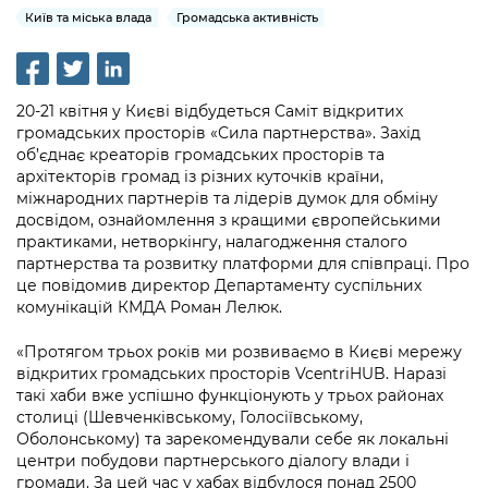
інформації
Рішення та розпорядження
Освіта та навчальні заклади
Київ та міська влада
Громадська активність
Громадська експертиза
Медіагалерея
Інформація з обмеженим доступом
Портал Послуг
Проєкти розпоряджень, що
Дороги, транспорт та парковки
Громадський бюджет
Підписатися на новини та анонси від
перебувають на погодженні КМВА
Подати запит онлайн
КМДА / Subscribe to announcements
Навколишнє середовище міста
Консультації з громадськістю
20-21 квітня у Києві відбудеться Саміт відкритих
from the KCSA
Рішення Київради
громадських просторів «Сила партнерства». Захід
Проекти нормативно-правових та
Містобудування та земельні ділянки
об’єднає креаторів громадських просторів та
Громадська рада
інших актів
Порядок акредитації медіа /
Контактна інформація
архітекторів громад із різних куточків країни,
Accreditation process
міжнародних партнерів та лідерів думок для обміну
Культура, спорт, дозвілля
Петиції
Нормативна база
Графік роботи та прийому громадян
досвідом, ознайомлення з кращими європейськими
Подати журналістський запит /
практиками, нетворкінгу, налагодження сталого
Бізнес та ліцензування
Відкритий бюджет
Питання і відповіді про публічну
Submitting a media request
партнерства та розвитку платформи для співпраці. Про
Вакансії
інформацію
це повідомив директор Департаменту суспільних
Фінанси та бюджет
Контактний центр
Зйомки в лікарнях в умовах воєнного
комунікацій КМДА Роман Лелюк.
Статистика
Порядок оскарження рішень, дій чи
стану / Rules for media coverage of
Безпека та правопорядок
Допомога учасникам АТО
бездіяльності розпорядників інформації
«Протягом трьох років ми розвиваємо в Києві мережу
hospitals at work under martial law
Звернення громадян
відкритих громадських просторів VcentriHUB. Наразі
Ритуальні послуги
Рада з питань внутрішньо переміщених
Звіти про опрацювання запитів на
такі хаби вже успішно функціонують у трьох районах
Контакти для медіа / Contacts for mass
Регуляторна діяльність
осіб при Київській міській військовій
публічну інформацію
столиці (Шевченківському, Голосіївському,
media
Іноземцям / For foreigners
адміністрації
Оболонському) та зарекомендували себе як локальні
Промисловість і наука Києва
центри побудови партнерського діалогу влади і
Інформація для споживачів
Пам'ятки культурної спадщини
«Ініціатива «Партнерство «Відкритий
громади. За цей час у хабах відбулося понад 2500