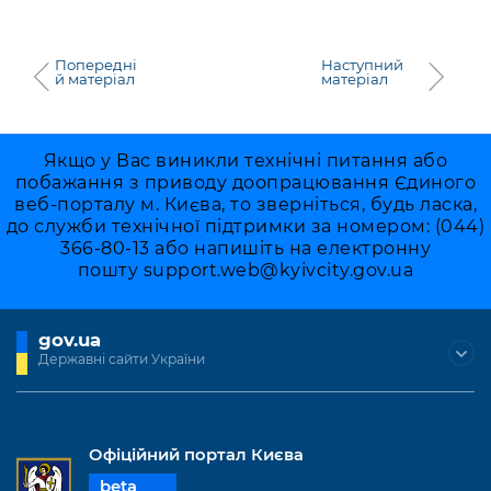
Попередні
Наступний
й матеріал
матеріал
Якщо у Вас виникли технічні питання або
побажання з приводу доопрацювання Єдиного
веб-порталу м. Києва, то зверніться, будь ласка,
до служби технічної підтримки за номером: (044)
366-80-13 або напишіть на електронну
пошту
support.web@kyivcity.gov.ua
gov.ua
Державні сайти України
Офіційний портал Києва
beta