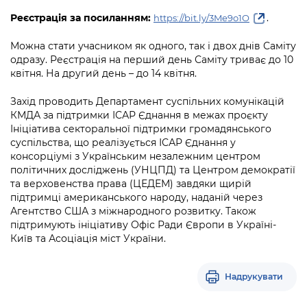
Реєстрація за посиланням:
.
https://bit.ly/3Me9o1O
Можна стати учасником як одного, так і двох днів Саміту
одразу. Реєстрація на перший день Саміту триває до 10
квітня. На другий день – до 14 квітня.
Захід проводить Департамент суспільних комунікацій
КМДА за підтримки ІСАР Єднання в межах проєкту
Ініціатива секторальної підтримки громадянського
суспільства, що реалізується ІСАР Єднання у
консорціумі з Українським незалежним центром
політичних досліджень (УНЦПД) та Центром демократії
та верховенства права (ЦЕДЕМ) завдяки щирій
підтримці американського народу, наданій через
Агентство США з міжнародного розвитку. Також
підтримують ініціативу Офіс Ради Європи в Україні-
Київ та Асоціація міст України.
Надрукувати