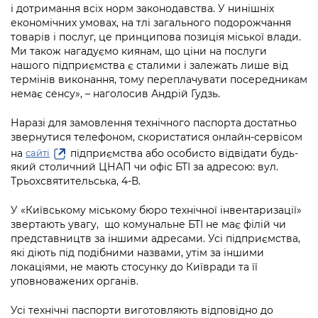
Підприємства, установи, організації
і дотримання всіх норм законодавства. У нинішніх
Уряд» – місцевий рівень»
Про відкриті дані
Портал Захисників та Захисниць
економічних умовах, на тлі загального подорожчання
Kyiv International Relations
товарів і послуг, це принципова позиція міської влади.
Важливе під час воєнного стану
Портал даних Києва
Безбар'єрність
Ми також нагадуємо киянам, що ціни на послуги
Річні звіти
нашого підприємства є сталими і залежать лише від
Публічні дашборди
термінів виконання, тому переплачувати посередникам
Портал послуг
немає сенсу», – наголосив Андрій Гудзь.
Гендерна політика
Міський застосунок Київ Цифровий
Наразі для замовлення технічного паспорта достатньо
Безбар'єрність
звернутися телефоном, скористатися онлайн-сервісом
Важливе під час воєнного стану
на
підприємства або особисто відвідати будь-
Київська міська військова адміністрація
сайті
який столичний ЦНАП чи офіс БТІ за адресою: вул.
Трьохсвятительська, 4-В.
У «Київському міському бюро технічної інвентаризації»
звертають увагу, що комунальне БТІ не має філій чи
представництв за іншими адресами. Усі підприємства,
які діють під подібними назвами, утім за іншими
локаціями, не мають стосунку до Київради та її
уповноважених органів.
Усі технічні паспорти виготовляють відповідно до