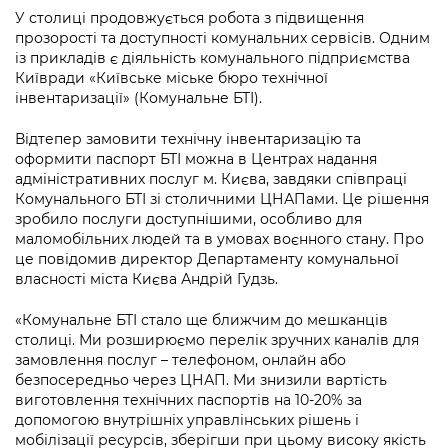
інформації
Рішення та розпорядження
Освіта та навчальні заклади
У столиці продовжується робота з підвищення
Громадська експертиза
Медіагалерея
прозорості та доступності комунальних сервісів. Одним
Інформація з обмеженим доступом
Портал Послуг
Проєкти розпоряджень, що
Дороги, транспорт та парковки
із прикладів є діяльність комунального підприємства
Громадський бюджет
Підписатися на новини та анонси від
перебувають на погодженні КМВА
Київради «Київське міське бюро технічної
Подати запит онлайн
КМДА / Subscribe to announcements
інвентаризації» (Комунальне БТІ).
Навколишнє середовище міста
Консультації з громадськістю
from the KCSA
Рішення Київради
Проекти нормативно-правових та
Відтепер замовити технічну інвентаризацію та
Містобудування та земельні ділянки
Громадська рада
інших актів
Порядок акредитації медіа /
оформити паспорт БТІ можна в Центрах надання
Контактна інформація
Accreditation process
адміністративних послуг м. Києва, завдяки співпраці
Культура, спорт, дозвілля
Петиції
Нормативна база
Комунального БТІ зі столичними ЦНАПами. Це рішення
Графік роботи та прийому громадян
Подати журналістський запит /
зробило послуги доступнішими, особливо для
Бізнес та ліцензування
Відкритий бюджет
Питання і відповіді про публічну
Submitting a media request
маломобільних людей та в умовах воєнного стану. Про
Вакансії
інформацію
це повідомив директор Департаменту комунальної
Фінанси та бюджет
Контактний центр
власності міста Києва Андрій Гудзь.
Зйомки в лікарнях в умовах воєнного
Статистика
Порядок оскарження рішень, дій чи
стану / Rules for media coverage of
Безпека та правопорядок
Допомога учасникам АТО
бездіяльності розпорядників інформації
«Комунальне БТІ стало ще ближчим до мешканців
hospitals at work under martial law
Звернення громадян
столиці. Ми розширюємо перелік зручних каналів для
Ритуальні послуги
Рада з питань внутрішньо переміщених
замовлення послуг – телефоном, онлайн або
Звіти про опрацювання запитів на
Контакти для медіа / Contacts for mass
Регуляторна діяльність
осіб при Київській міській військовій
безпосередньо через ЦНАП. Ми знизили вартість
публічну інформацію
media
Іноземцям / For foreigners
адміністрації
виготовлення технічних паспортів на 10-20% за
Промисловість і наука Києва
допомогою внутрішніх управлінських рішень і
Інформація для споживачів
Пам'ятки культурної спадщини
мобілізації ресурсів, зберігши при цьому високу якість
«Ініціатива «Партнерство «Відкритий