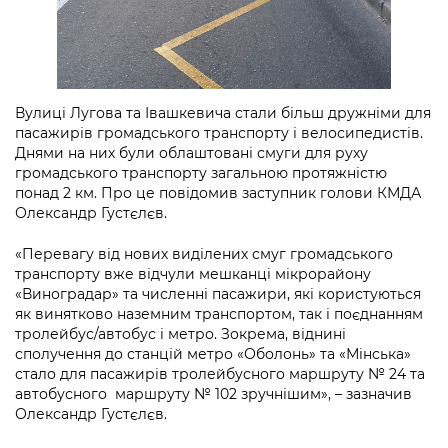
Підприємства, установи, організації
Уряд» – місцевий рівень»
Про відкриті дані
Портал Захисників та Захисниць
Kyiv International Relations
Важливе під час воєнного стану
Портал даних Києва
Безбар'єрність
Річні звіти
Публічні дашборди
Портал послуг
Вулиці Лугова та Івашкевича стали більш дружніми для
Гендерна політика
пасажирів громадського транспорту і велосипедистів.
Днями на них були облаштовані смуги для руху
Міський застосунок Київ Цифровий
громадського транспорту загальною протяжністю
Безбар'єрність
понад 2 км. Про це повідомив заступник голови КМДА
Важливе під час воєнного стану
Олександр Густєлєв.
Київська міська військова адміністрація
«Перевагу від нових виділених смуг громадського
транспорту вже відчули мешканці мікрорайону
«Виноградар» та численні пасажири, які користуються
як винятково наземним транспортом, так і поєднанням
тролейбус/автобус і метро. Зокрема, віднині
сполучення до станцій метро «Оболонь» та «Мінська»
стало для пасажирів тролейбусного маршруту № 24 та
автобусного маршруту № 102 зручнішим», – зазначив
Олександр Густєлєв.