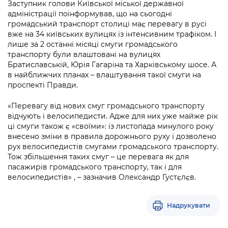
Заступник голови Київської міської державної
адміністрації поінформував, що на сьогодні
громадський транспорт столиці має перевагу в русі
вже на 34 київських вулицях із інтенсивним трафіком. І
лише за 2 останні місяці смуги громадського
транспорту були влаштовані на вулицях
Братиславській, Юрія Гагаріна та Харківському шосе. А
в найближчих планах – влаштування такої смуги на
проспекті Правди.
«Перевагу від нових смуг громадського транспорту
відчують і велосипедисти. Адже для них уже майже рік
ці смуги також є «своїми»: із листопада минулого року
внесено зміни в правила дорожнього руху і дозволено
рух велосипедистів смугами громадського транспорту.
Тож збільшення таких смуг – це перевага як для
пасажирів громадського транспорту, так і для
велосипедистів» , – зазначив Олександр Густєлєв.
Надрукувати