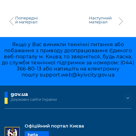
Попередні
Наступний
й матеріал
матеріал
Якщо у Вас виникли технічні питання або
побажання з приводу доопрацювання Єдиного
веб-порталу м. Києва, то зверніться, будь ласка,
до служби технічної підтримки за номером: (044)
366-80-13 або напишіть на електронну
пошту
support.web@kyivcity.gov.ua
gov.ua
Державні сайти України
Офіційний портал Києва
beta