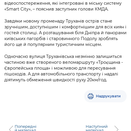
відеоспостереження, які інтегровані в міську систему
«Smart City», – пояснив заступник голови КМДА.
Завдяки новому променаду Труханів острів стане
зручнішим, доступнішим і комфортнішим для всіх киян і
гостей столиці. А розташування біля Дніпра й панорами
київських пагорбів і старовинного Подолу зроблять
його ще й популярним туристичним місцем.
Одночасно вулиця Труханівська незмінно залишиться
частиною вже створеного веломаршруту «Троєщина -
Європейська площа» і можливою для пересування
пішоходів. А для автомобільного транспорту і надалі
діятимуть обмеження швидкості руху 20км/год.
Надрукувати
Попередні
Наступний
й матеріал
матеріал