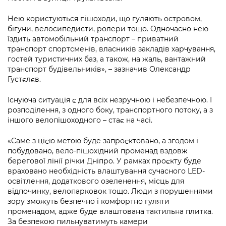
Підприємства, установи, організації
Уряд» – місцевий рівень»
Про відкриті дані
Портал Захисників та Захисниць
Нею користуються пішоходи, що гуляють островом,
Kyiv International Relations
Важливе під час воєнного стану
бігуни, велосипедисти, ролери тощо. Одночасно нею
Портал даних Києва
Безбар'єрність
їздить автомобільний транспорт – приватний
Річні звіти
транспорт спортсменів, власників закладів харчування,
Публічні дашборди
Портал послуг
гостей туристичних баз, а також, на жаль, вантажний
Гендерна політика
транспорт будівельників», – зазначив Олександр
Міський застосунок Київ Цифровий
Густєлєв.
Безбар'єрність
Важливе під час воєнного стану
Існуюча ситуація є для всіх незручною і небезпечною. І
Київська міська військова адміністрація
розподілення, з одного боку, транспортного потоку, а з
іншого велопішоходного – стає на часі.
«Саме з цією метою буде запроєктовано, а згодом і
побудовано, вело-пішохідний променад вздовж
берегової лінії річки Дніпро. У рамках проєкту буде
враховано необхідність влаштування сучасного LED-
освітлення, додаткового озеленення, місць для
відпочинку, велопарковок тощо. Люди з порушеннями
зору зможуть безпечно і комфортно гуляти
променадом, адже буде влаштована тактильна плитка.
За безпекою пильнуватимуть камери