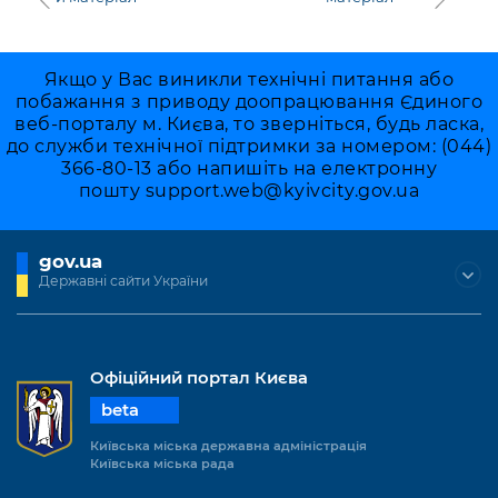
Якщо у Вас виникли технічні питання або
побажання з приводу доопрацювання Єдиного
веб-порталу м. Києва, то зверніться, будь ласка,
до служби технічної підтримки за номером: (044)
366-80-13 або напишіть на електронну
пошту
support.web@kyivcity.gov.ua
gov.ua
Державні сайти України
Офіційний портал Києва
beta
Київська міська державна адміністрація
Київська міська рада