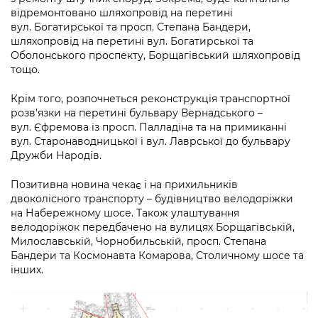
відремонтовано шляхопровід на перетині
вул. Богатирської та просп. Степана Бандери,
шляхопровід на перетині вул. Богатирської та
Оболонського проспекту, Борщагівський шляхопровід
тощо.
Крім того, розпочнеться реконструкція транспортної
розв’язки на перетині бульвару Вернадського –
вул. Єфремова із просп. Палладіна та на примиканні
вул. Старонаводницької і вул. Лаврської до бульвару
Дружби Народів.
Позитивна новина чекає і на прихильників
двоколісного транспорту – будівництво велодоріжки
на Набережному шосе. Також улаштування
велодоріжок передбачено на вулицях Борщагівській,
Милославській, Чорнобильській, просп. Степана
Бандери та Космонавта Комарова, Столичному шосе та
інших.