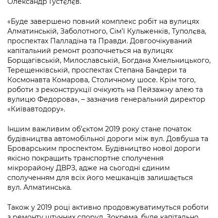
Олександр Густєлєв.
Підприємства, установи, організації
Уряд» – місцевий рівень»
Про відкриті дані
Портал Захисників та Захисниць
«Буде завершено повний комплекс робіт на вулицях
Kyiv International Relations
Важливе під час воєнного стану
Портал даних Києва
Алматинській, Заболотного, Сім’ї Кульженків, Туполєва,
Безбар'єрність
проспектах Палладіна та Правди. Довгоочікуваний
Річні звіти
Публічні дашборди
капітальний ремонт розпочнеться на вулицях
Портал послуг
Борщагівській, Милославській, Богдана Хмельницького,
Гендерна політика
Терещенківській, проспектах Степана Бандери та
Міський застосунок Київ Цифровий
Космонавта Комарова, Столичному шосе. Крім того,
Безбар'єрність
роботи з реконструкції очікують на Пейзажну алею та
Важливе під час воєнного стану
вулицю Федорова», – зазначив генеральний директор
Київська міська військова адміністрація
«Київавтодору».
Іншим важливим об’єктом 2019 року стане початок
будівництва автомобільної дороги між вул. Довбуша та
Броварським проспектом. Будівництво нової дороги
якісно покращить транспортне сполучення
мікрорайону ДВРЗ, адже на сьогодні єдиним
сполученням для всіх його мешканців залишається
вул. Алматинська.
Також у 2019 році активно продовжуватимуться роботи
з ремонту штучних споруд. Зокрема, буде капітально