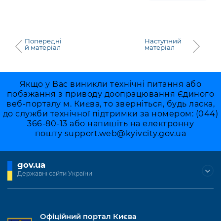
Попередні
Наступний
й матеріал
матеріал
Якщо у Вас виникли технічні питання або
побажання з приводу доопрацювання Єдиного
веб-порталу м. Києва, то зверніться, будь ласка,
до служби технічної підтримки за номером: (044)
366-80-13 або напишіть на електронну
пошту
support.web@kyivcity.gov.ua
gov.ua
Державні сайти України
Офіційний портал Києва