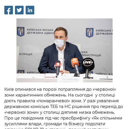
інформації
Рішення та розпорядження
Освіта та навчальні заклади
Громадська експертиза
Медіагалерея
Інформація з обмеженим доступом
Портал Послуг
Проєкти розпоряджень, що
Дороги, транспорт та парковки
Громадський бюджет
Підписатися на новини та анонси від
перебувають на погодженні КМВА
Подати запит онлайн
КМДА / Subscribe to announcements
Навколишнє середовище міста
Консультації з громадськістю
from the KCSA
Рішення Київради
Проекти нормативно-правових та
Містобудування та земельні ділянки
Громадська рада
інших актів
Порядок акредитації медіа /
Контактна інформація
Accreditation process
Культура, спорт, дозвілля
Петиції
Нормативна база
Графік роботи та прийому громадян
Подати журналістський запит /
Бізнес та ліцензування
Відкритий бюджет
Питання і відповіді про публічну
Submitting a media request
Вакансії
інформацію
Фінанси та бюджет
Контактний центр
Зйомки в лікарнях в умовах воєнного
Статистика
Порядок оскарження рішень, дій чи
стану / Rules for media coverage of
Безпека та правопорядок
Київ опинився на порозі потрапляння до «червоної»
Допомога учасникам АТО
бездіяльності розпорядників інформації
hospitals at work under martial law
Звернення громадян
зони карантинних обмежень. На сьогодні у столиці
діють правила «помаранчевої» зони. У разі ухвалення
Ритуальні послуги
Рада з питань внутрішньо переміщених
Звіти про опрацювання запитів на
Контакти для медіа / Contacts for mass
Регуляторна діяльність
державною комісією ТЕБ та НС рішення про перехід до
осіб при Київській міській військовій
публічну інформацію
media
«червоної зони» у столиці діятиме низка обмежень.
Іноземцям / For foreigners
адміністрації
Про це повідомив під час пресбрифінгу «Як спільними
Промисловість і наука Києва
Інформація для споживачів
зусиллями влади, громади та бізнесу подолати
Пам'ятки культурної спадщини
«Ініціатива «Партнерство «Відкритий