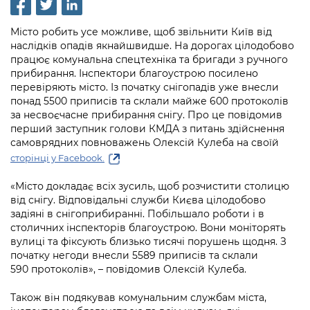
інформації
Рішення та розпорядження
Освіта та навчальні заклади
Громадська експертиза
Медіагалерея
Інформація з обмеженим доступом
Портал Послуг
Місто робить усе можливе, щоб звільнити Київ від
Проєкти розпоряджень, що
Дороги, транспорт та парковки
Громадський бюджет
наслідків опадів якнайшвидше. На дорогах цілодобово
Підписатися на новини та анонси від
перебувають на погодженні КМВА
Подати запит онлайн
працює комунальна спецтехніка та бригади з ручного
КМДА / Subscribe to announcements
Навколишнє середовище міста
Консультації з громадськістю
прибирання. Інспектори благоустрою посилено
from the KCSA
Рішення Київради
перевіряють місто. Із початку снігопадів уже внесли
Проекти нормативно-правових та
Містобудування та земельні ділянки
Громадська рада
понад 5500 приписів та склали майже 600 протоколів
інших актів
Порядок акредитації медіа /
Контактна інформація
за несвоєчасне прибирання снігу. Про це повідомив
Accreditation process
Культура, спорт, дозвілля
перший заступник голови КМДА з питань здійснення
Петиції
Нормативна база
Графік роботи та прийому громадян
самоврядних повноважень Олексій Кулеба на своїй
Подати журналістський запит /
Бізнес та ліцензування
Відкритий бюджет
сторінці у Facebook.
Питання і відповіді про публічну
Submitting a media request
Вакансії
інформацію
Фінанси та бюджет
«Місто докладає всіх зусиль, щоб розчистити столицю
Контактний центр
Зйомки в лікарнях в умовах воєнного
Статистика
від снігу. Відповідальні служби Києва цілодобово
Порядок оскарження рішень, дій чи
стану / Rules for media coverage of
Безпека та правопорядок
задіяні в снігоприбиранні. Побільшало роботи і в
Допомога учасникам АТО
бездіяльності розпорядників інформації
hospitals at work under martial law
Звернення громадян
столичних інспекторів благоустрою. Вони моніторять
вулиці та фіксують близько тисячі порушень щодня. З
Ритуальні послуги
Рада з питань внутрішньо переміщених
Звіти про опрацювання запитів на
Контакти для медіа / Contacts for mass
початку негоди внесли 5589 приписів та склали
Регуляторна діяльність
осіб при Київській міській військовій
публічну інформацію
media
590 протоколів», – повідомив Олексій Кулеба.
Іноземцям / For foreigners
адміністрації
Промисловість і наука Києва
Інформація для споживачів
Також він подякував комунальним службам міста,
Пам'ятки культурної спадщини
«Ініціатива «Партнерство «Відкритий