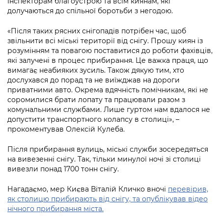
інспекторам благоустрою та всім киянам, які
Підприємства, установи, організації
Уряд» – місцевий рівень»
Про відкриті дані
долучаються до спільної боротьби з негодою.
Портал Захисників та Захисниць
Kyiv International Relations
Важливе під час воєнного стану
Портал даних Києва
«Після таких рясних снігопадів потрібен час, щоб
Безбар'єрність
звільнити всі міські території від снігу. Прошу киян із
Річні звіти
Публічні дашборди
розумінням та повагою поставитися до роботи фахівців,
Портал послуг
які залучені в процес прибирання. Це важка праця, що
Гендерна політика
вимагає неабияких зусиль. Також дякую тим, хто
Міський застосунок Київ Цифровий
дослухався до порад та не виїжджав на дороги
Безбар'єрність
приватними авто. Окрема вдячність помічникам, які не
Важливе під час воєнного стану
соромилися брати лопату та працювали разом з
Київська міська військова адміністрація
комунальними службами. Лише гуртом нам вдалося не
допустити транспортного колапсу в столиці», –
прокоментував Олексій Кулеба.
Після прибирання вулиць, міські служби зосередяться
на вивезенні снігу. Так, тільки минулої ночі зі столиці
вивезли понад 1700 тонн снігу.
Нагадаємо, мер Києва Віталій Кличко вночі
перевірив,
як столицю прибирають від снігу, та опублікував відео
нічного прибирання міста.