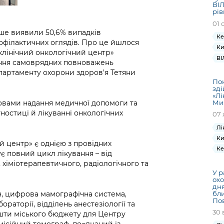
ВІЛ
рів
01 
ше виявили 50,6% випадків
Ке
офілактичних оглядів. Про це йшлося
Ки
 клінічний онкологічний центр»
ВІ
ення самоврядних повноважень
артаменту охорони здоров’я Тетяни
Пон
зді
«Лі
Ми
овами надання медичної допомоги та
ностиці й лікуванні онкологічних
07 
Лі
Ки
й центр» є однією з провідних
Ке
є повний цикл лікування – від
, хіміотерапевтичного, радіологічного та
У р
охо
дн
бли
ч, цифрова мамографічна система,
По
раторії, відділень анестезіології та
30 
ошти міського бюджету для Центру