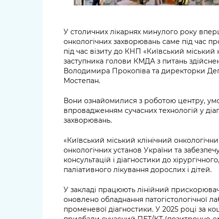
У столичних лікарнях минулого року впер
онкологічних захворювань саме під час пр
під час візиту до КНП «Київський міський
заступника голови КМДА з питань здійсн
Володимира Прокопіва та директорки Деп
Мостепан.
Вони ознайомилися з роботою центру, ум
впровадженням сучасних технологій у діаг
захворювань.
«Київський міський клінічний онкологічни
онкологічних установ України та забезпечу
консультацій і діагностики до хірургічного
паліативного лікування дорослих і дітей.
У закладі працюють лінійний прискорюва
оновлено обладнання патогістологічної лабо
променевої діагностики. У 2025 році за к