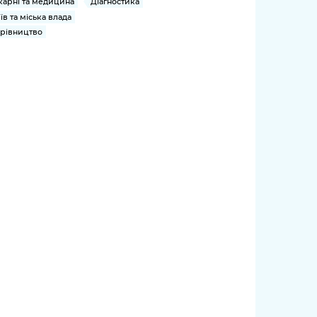
карні та медицина
Діагностика
їв та міська влада
рівництво