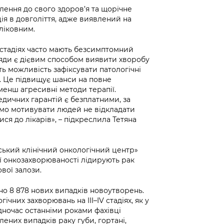
лення до свого здоров’я та щорічне
ія в довголіття, адже виявлений на
иліковним.
 стадіях часто мають безсимптомний
ляди є дієвим способом виявити хворобу
ть можливість зафіксувати патологічні
к. Це підвищує шанси на повне
менш агресивні методи терапії.
дичних гарантій є безплатними, за
ємо мотивувати людей не відкладати
ся до лікарів», – підкреслила Тетяна
ький клінічний онкологічний центр»
ї онкозахворюваності лідирують рак
вої залози.
но 8 878 нових випадків новоутворень.
чних захворювань на III–IV стадіях, як у
Водночас останніми роками фахівці
ених випадків раку губи, гортані,