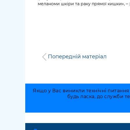
меланоми шкіри та раку прямої кишки», –
Попередній матеріал
Якщо у Вас виникли технічні питання
будь ласка, до служби т