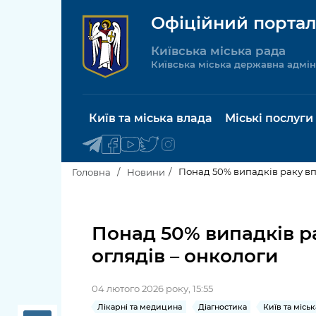
Офіційний портал
Київська міська рада
Київська міська державна адмін
Київ та міська влада
Міські послуги
Понад 50% випадків раку вп
Головна
Новини
Київський міський голова
Будинок 
послуги
Понад 50% випадків р
Київська міська рада
оглядів – онкологи
Пільги, су
Про Київ
соціальн
04 лютого 2026 року, 15:55
Керівництво КМДА
Паспорт, 
Лікарні та медицина
Діагностика
Київ та місь