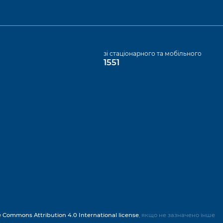
а
зі стаціонарного та мобільного
1551
e Commons Attribution 4.0 International license
, якщо не зазначено інше