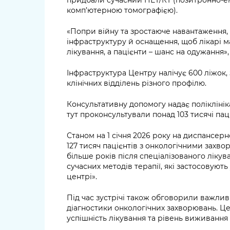
придбали сучасний ПЕТ/КТ (позитронно-ем
комп’ютерною томографією).
«Попри війну та зростаюче навантаження
інфраструктуру й оснащення, щоб лікарі 
лікування, а пацієнти – шанс на одужання»
Інфраструктура Центру налічує 600 ліжок, з
клінічних відділень різного профілю.
Консультативну допомогу надає поліклініка 
тут проконсультували понад 103 тисячі паці
Станом на 1 січня 2026 року на диспансер
127 тисяч пацієнтів з онкологічними захвор
більше років після спеціалізованого лікув
сучасних методів терапії, які застосовуют
центрі».
Під час зустрічі також обговорили важлив
діагностики онкологічних захворювань. Ц
успішність лікування та рівень виживання 