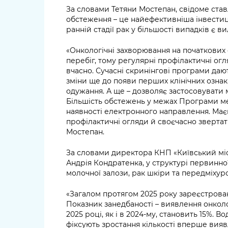
За словами Тетяни Мостепан, свідоме став
обстеження – це найефективніша інвестиц
ранній стадії рак у більшості випадків є в
«Онкологічні захворювання на початкових
перебіг, тому регулярні профілактичні ог
вчасно. Сучасні скринінгові програми даю
зміни ще до появи перших клінічних озна
одужання. А ще – дозволяє застосовувати 
Більшість обстежень у межах Програми ме
наявності електронного направлення. Ма
профілактичні огляди й своєчасно звертати
Мостепан.
За словами директора КНП «Київський міс
Андрія Кондратенка, у структурі первинно
молочної залози, рак шкіри та передміхуро
«Загалом протягом 2025 року зареєстрова
Показник занедбаності – виявлення онкологі
2025 році, як і в 2024-му, становить 15%. 
фіксують зростання кількості вперше виявл