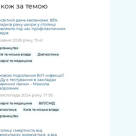
жет
Річні звіти
Києва
журналіст
міській військовій
coverage
акож за темою
Портал послуг
док
и та
ський
адміністрації
of
нтр
Гендерна політика
Публічні
рження
и від
запит /
hospitals
світній день меланоми: 85%
Міський застосунок Київ
дашборди
ь, дій чи
 /
«Ініціатива
Submitting
адків раку шкіри у столиці
at work
Безбар'єрність
Цифровий
вляють під час профілактичних
яльності
ribe
«Партнерство
a media
under
ядів
рядників
«Відкритий Уряд» –
request
martial law
травня 2026 року, 15:41
Київська міська військова
Важливе під час
мації
unce
місцевий рівень»
адміністрація
воєнного стану
рівництво
s
Контакти
їв та міська влада
Діагностика
 про
Важливе під час
the
для медіа
карні та медицина
цювання
воєнного стану
/ Contacts
ів на
for mass
овою подолання ВІЛ-інфекції/
чну
Ду є тестування в закладах
media
винної ланки – Микола
рмацію
ворозник
листопада 2024 року, 17:50
карні та медицина
ВІЛ/СНІД
агностика
Київ та міська влада
рівництво
толиці смертність від
еркульозу знижується, а від