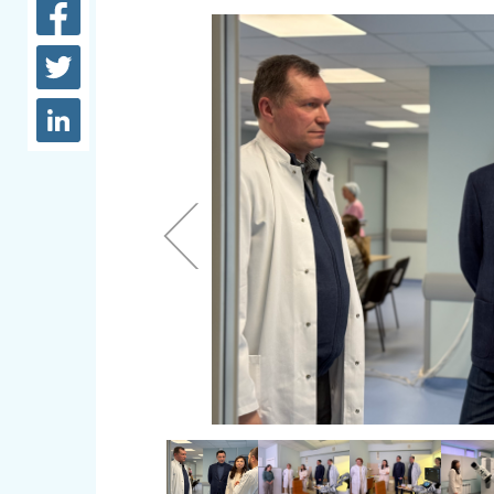
довідки
Структура
Лікарні 
Рішення та розпорядження
Освіта та
Проєкти розпоряджень, що
заклади
перебувають на погодженні
КМВА
Дороги, 
парковки
Навколи
середови