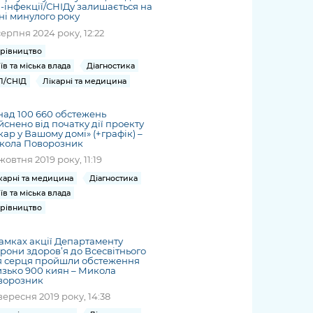
-інфекції/СНІДу залишається на
ні минулого року
серпня 2024 року, 12:22
рівництво
їв та міська влада
Діагностика
Л/СНІД
Лікарні та медицина
ад 100 660 обстежень
йснено від початку дії проекту
кар у Вашому домі» (+графік) –
кола Поворозник
жовтня 2019 року, 11:19
карні та медицина
Діагностика
їв та міська влада
рівництво
амках акції Департаменту
рони здоров’я до Всесвітнього
я серця пройшли обстеження
зько 900 киян – Микола
ворозник
вересня 2019 року, 14:38