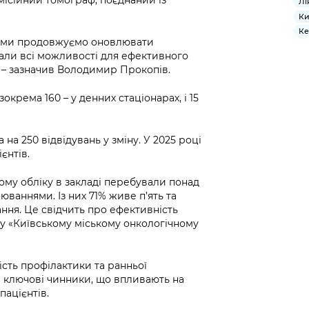
ісійний томограф, поєднаний із
Лі
Ки
Ке
, ми продовжуємо оновлювати
мали всі можливості для ефективного
, – зазначив Володимир Прокопів.
окрема 160 – у денних стаціонарах, і 15
на 250 відвідувань у зміну. У 2025 році
єнтів.
ному обліку в закладі перебували понад
юваннями. Із них 71% живе п’ять та
ання. Це свідчить про ефективність
ь у «Київському міському онкологічному
ість профілактики та ранньої
е ключові чинники, що впливають на
пацієнтів.