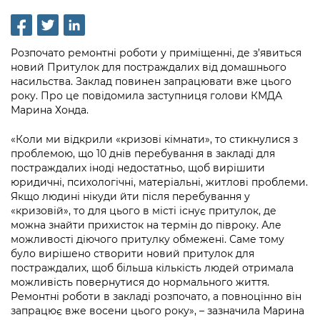
інформації
Рішення та розпорядження
Освіта та навчальні заклади
Громадська експертиза
Медіагалерея
Інформація з обмеженим доступом
Портал Послуг
Проєкти розпоряджень, що
Дороги, транспорт та парковки
Громадський бюджет
Підписатися на новини та анонси від
Розпочато ремонтні роботи у приміщенні, де з’явиться
перебувають на погодженні КМВА
Подати запит онлайн
КМДА / Subscribe to announcements
новий Притулок для постраждалих від домашнього
Навколишнє середовище міста
Консультації з громадськістю
from the KCSA
насильства. Заклад повинен запрацювати вже цього
Рішення Київради
Проекти нормативно-правових та
року. Про це повідомила заступниця голови КМДА
Містобудування та земельні ділянки
Громадська рада
інших актів
Порядок акредитації медіа /
Марина Хонда.
Контактна інформація
Accreditation process
Культура, спорт, дозвілля
Петиції
Нормативна база
«Коли ми відкрили «кризові кімнати», то стикнулися з
Графік роботи та прийому громадян
проблемою, що 10 днів перебування в закладі для
Подати журналістський запит /
Бізнес та ліцензування
Відкритий бюджет
Питання і відповіді про публічну
постраждалих іноді недостатньо, щоб вирішити
Submitting a media request
Вакансії
юридичні, психологічні, матеріальні, житлові проблеми.
інформацію
Фінанси та бюджет
Контактний центр
Якщо людині нікуди йти після перебування у
Зйомки в лікарнях в умовах воєнного
Статистика
«кризовій», то для цього в місті існує притулок, де
Порядок оскарження рішень, дій чи
стану / Rules for media coverage of
Безпека та правопорядок
Допомога учасникам АТО
можна знайти прихисток на термін до півроку. Але
бездіяльності розпорядників інформації
hospitals at work under martial law
Звернення громадян
можливості діючого притулку обмежені. Саме тому
Ритуальні послуги
Рада з питань внутрішньо переміщених
було вирішено створити новий притулок для
Звіти про опрацювання запитів на
Контакти для медіа / Contacts for mass
Регуляторна діяльність
постраждалих, щоб більша кількість людей отримала
осіб при Київській міській військовій
публічну інформацію
media
Іноземцям / For foreigners
можливість повернутися до нормального життя.
адміністрації
Промисловість і наука Києва
Ремонтні роботи в закладі розпочато, а повноцінно він
Інформація для споживачів
запрацює вже восени цього року», – зазначила Марина
Пам'ятки культурної спадщини
«Ініціатива «Партнерство «Відкритий