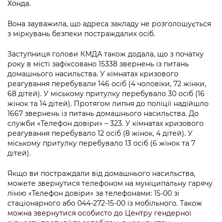
Підприємства, установи, організації
Хонда.
Уряд» – місцевий рівень»
Про відкриті дані
Портал Захисників та Захисниць
Вона зауважила, що адреса закладу не розголошується
Kyiv International Relations
Важливе під час воєнного стану
Портал даних Києва
з міркувань безпеки постраждалих осіб.
Безбар'єрність
Річні звіти
Публічні дашборди
Заступниця голови КМДА також додала, що з початку
Портал послуг
року в місті зафіксовано 15338 звернень із питань
Гендерна політика
домашнього насильства. У кімнатах кризового
Міський застосунок Київ Цифровий
реагування перебували 146 осіб (4 чоловіки, 72 жінки,
Безбар'єрність
68 дітей). У міському притулку перебувало 30 осіб (16
Важливе під час воєнного стану
жінок та 14 дітей). Протягом липня до поліції надійшло
Київська міська військова адміністрація
1667 звернень із питань домашнього насильства. До
служби «Телефон довіри» – 323. У кімнатах кризового
реагування перебувало 12 осіб (8 жінок, 4 дітей). У
міському притулку перебувало 13 осіб (6 жінок та 7
дітей).
Якщо ви постраждали від домашнього насильства,
можете звернутися телефоном на муніципальну гарячу
лінію «Телефон довіри» за телефонами: 15-00 зі
стаціонарного або 044-272-15-00 із мобільного. Також
можна звернутися особисто до Центру гендерної