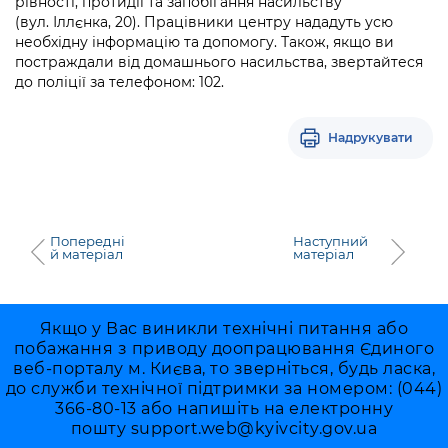
рівності, протидії та запобігання насильству
(вул. Іллєнка, 20). Працівники центру нададуть усю
необхідну інформацію та допомогу. Також, якщо ви
постраждали від домашнього насильства, звертайтеся
до поліції за телефоном: 102.
Надрукувати
Попередні
Наступний
й матеріал
матеріал
Якщо у Вас виникли технічні питання або
побажання з приводу доопрацювання Єдиного
веб-порталу м. Києва, то зверніться, будь ласка,
до служби технічної підтримки за номером: (044)
366-80-13 або напишіть на електронну
пошту
support.web@kyivcity.gov.ua