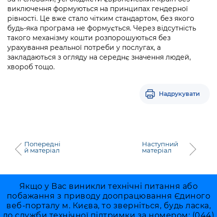
виключення формуються на принципах гендерної
рівності. Це вже стало чітким стандартом, без якого
будь-яка програма не формується. Через відсутність
такого механізму кошти розпорошуються без
урахування реальної потреби у послугах, а
закладаються з огляду на середнє значення людей,
хвороб тощо.
Надрукувати
Попередні
Наступний
й матеріал
матеріал
Якщо у Вас виникли технічні питання або
побажання з приводу доопрацювання Єдиного
веб-порталу м. Києва, то зверніться, будь ласка,
до служби технічної підтримки за номером: (044)