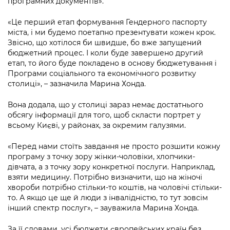
програмних документів».
Підприємства, установи, організації
Уряд» – місцевий рівень»
Про відкриті дані
Портал Захисників та Захисниць
«Це перший етап формування Гендерного паспорту
Kyiv International Relations
Важливе під час воєнного стану
Портал даних Києва
міста, і ми будемо поетапно презентувати кожен крок.
Безбар'єрність
Звісно, що хотілося би швидше, бо вже запущений
Річні звіти
Публічні дашборди
бюджетний процес. І коли буде завершено другий
Портал послуг
етап, то його буде покладено в основу бюджетування і
Гендерна політика
Програми соціального та економічного розвитку
Міський застосунок Київ Цифровий
столиці», – зазначила Марина Хонда.
Безбар'єрність
Важливе під час воєнного стану
Вона додала, що у столиці зараз немає достатнього
Київська міська військова адміністрація
обсягу інформації для того, щоб скласти портрет у
всьому Києві, у районах, за окремим галузями.
«Перед нами стоїть завдання не просто розшити кожну
програму з точку зору жінки-чоловіки, хлопчики-
дівчата, а з точку зору конкретної послуги. Наприклад,
взяти медицину. Потрібно визначити, що на жіночі
хвороби потрібно стільки-то коштів, на чоловічі стільки-
то. А якщо це ще й люди з інвалідністю, то тут зовсім
інший спектр послуг», – зауважила Марина Хонда.
За її словами, усі бюджети європейських країн без