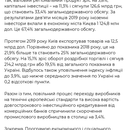
Так, валовий регіональний продукт зріс на 3,8%,
Підприємства, установи, організації
Уряд» – місцевий рівень»
Про відкриті дані
капітальні інвестиції – на 11,3% і сягнули 126,6 млрд грн,
Портал Захисників та Захисниць
що становить 33,4% загальнодержавного обсягу. За
Kyiv International Relations
Важливе під час воєнного стану
результатами дев’яти місяців 2019 року іноземні
Портал даних Києва
Безбар'єрність
інвестори вклали в економіку міста Києва 1 124,8 млн
Річні звіти
дол. Це 67,4% загальнодержавного обсягу.
Публічні дашборди
Портал послуг
Гендерна політика
Протягом 2019 року Київ експортував товарів на 12,5
Міський застосунок Київ Цифровий
млрд дол. Порівняно до показника 2018 року, це на
Безбар'єрність
21,9% більше та становить 25% загальнодержавного
Важливе під час воєнного стану
обсягу. На 15,1% зріс оборот роздрібної торгівлі і сягнув
Київська міська військова адміністрація
214,2 млрд грн або 19,5% від загального показника в
Україні. Відбулось також уповільнення індексу інфляції
до 3,9%, що нижче середнього значення по Україні на
0,2 відсоткові пункти.
Разом із тим, повільний процес переходу виробників
на технічні європейські стандарти та висока вартість
довгострокового інвестиційного кредитування від
комерційних банків спричинили скорочення
промислового виробництва в столиці на 3,4%.
Зокрема, Програмою економічного і соціального