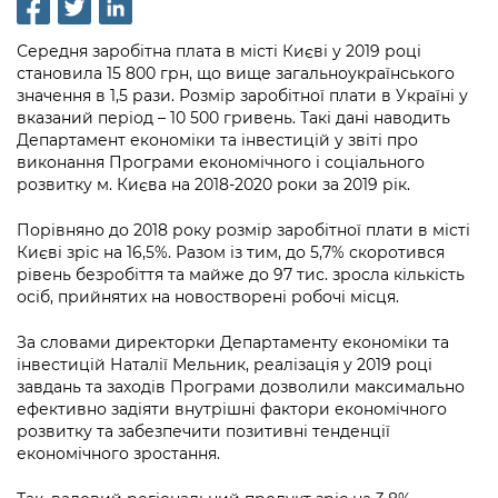
інформації
Рішення та розпорядження
Освіта та навчальні заклади
Громадська експертиза
Медіагалерея
Інформація з обмеженим доступом
Портал Послуг
Середня заробітна плата в місті Києві у 2019 році
Проєкти розпоряджень, що
Дороги, транспорт та парковки
Громадський бюджет
становила 15 800 грн, що вище загальноукраїнського
Підписатися на новини та анонси від
перебувають на погодженні КМВА
Подати запит онлайн
значення в 1,5 рази. Розмір заробітної плати в Україні у
КМДА / Subscribe to announcements
Навколишнє середовище міста
Консультації з громадськістю
вказаний період – 10 500 гривень. Такі дані наводить
from the KCSA
Рішення Київради
Департамент економіки та інвестицій у звіті про
Проекти нормативно-правових та
Містобудування та земельні ділянки
Громадська рада
виконання Програми економічного і соціального
інших актів
Порядок акредитації медіа /
Контактна інформація
розвитку м. Києва на 2018-2020 роки за 2019 рік.
Accreditation process
Культура, спорт, дозвілля
Петиції
Нормативна база
Графік роботи та прийому громадян
Порівняно до 2018 року розмір заробітної плати в місті
Подати журналістський запит /
Бізнес та ліцензування
Києві зріс на 16,5%. Разом із тим, до 5,7% скоротився
Відкритий бюджет
Питання і відповіді про публічну
Submitting a media request
Вакансії
рівень безробіття та майже до 97 тис. зросла кількість
інформацію
осіб, прийнятих на новостворені робочі місця.
Фінанси та бюджет
Контактний центр
Зйомки в лікарнях в умовах воєнного
Статистика
Порядок оскарження рішень, дій чи
стану / Rules for media coverage of
За словами директорки Департаменту економіки та
Безпека та правопорядок
Допомога учасникам АТО
бездіяльності розпорядників інформації
hospitals at work under martial law
інвестицій Наталії Мельник, реалізація у 2019 році
Звернення громадян
завдань та заходів Програми дозволили максимально
Ритуальні послуги
Рада з питань внутрішньо переміщених
Звіти про опрацювання запитів на
Контакти для медіа / Contacts for mass
ефективно задіяти внутрішні фактори економічного
Регуляторна діяльність
осіб при Київській міській військовій
публічну інформацію
розвитку та забезпечити позитивні тенденції
media
Іноземцям / For foreigners
адміністрації
економічного зростання.
Промисловість і наука Києва
Інформація для споживачів
Пам'ятки культурної спадщини
«Ініціатива «Партнерство «Відкритий