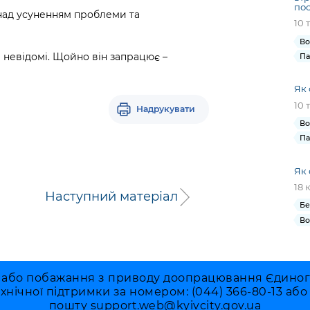
пос
над усуненням проблеми та
10 
Во
 невідомі. Щойно він запрацює –
Па
Як 
10 
Надрукувати
Во
Па
Як 
18 
Наступний матеріал
Бе
Во
 або побажання з приводу доопрацювання Єдиного 
ехнічної підтримки за номером: (044) 366-80-13 аб
пошту
support.web@kyivcity.gov.ua