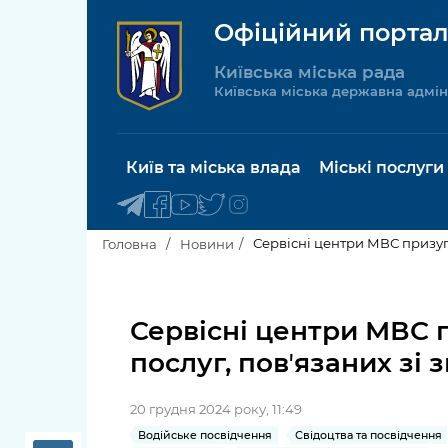
Офіційний портал
Київська міська рада
Київська міська державна адмін
Київ та міська влада
Міські послуги
Сервісні центри МВС призуп
Головна
Новини
Київський міський голова
Будинок 
послуги
Сервісні центри МВС 
Київська міська рада
послуг, повʼязаних зі
Пільги, су
Про Київ
соціальн
20 грудня 2024 року, 11:49
Керівництво КМДА
Паспорт, 
Водійське посвідчення
Свідоцтва та посвідчення