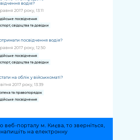
відчення водія?
травня 2017 року, 13:11
дійське посвідчення
спорт, свідоцтва та довідки
отримати посвідчення водія?
травня 2017 року, 12:50
дійське посвідчення
спорт, свідоцтва та довідки
стати на облік у військкоматі?
квітня 2017 року, 13:39
зпека та правопорядок
дійське посвідчення
веб-порталу м. Києва, то зверніться,
о напишіть на електронну