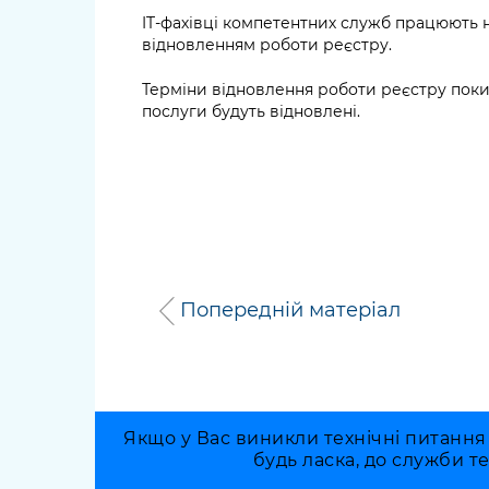
IT-фахівці компетентних служб працюють 
відновленням роботи реєстру.
Терміни відновлення роботи реєстру поки
послуги будуть відновлені.
Попередній матеріал
Якщо у Вас виникли технічні питання
будь ласка, до служби т