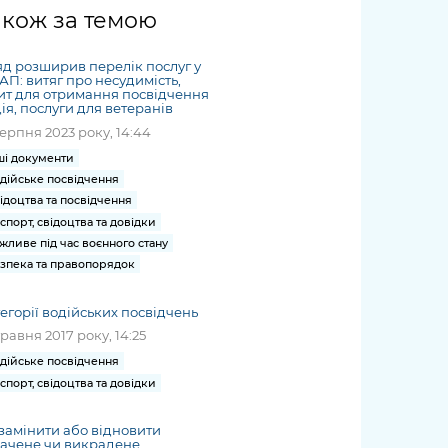
жет
Річні звіти
Києва
журналіст
міській військовій
coverage
акож за темою
Портал послуг
док
и та
ський
адміністрації
of
нтр
Гендерна політика
Публічні
рження
и від
запит /
hospitals
д розширив перелік послуг у
Міський застосунок Київ
дашборди
ь, дій чи
 /
«Ініціатива
Submitting
П: витяг про несудимість,
at work
Безбар'єрність
Цифровий
ит для отримання посвідчення
яльності
ribe
«Партнерство
a media
under
ія, послуги для ветеранів
рядників
«Відкритий Уряд» –
request
martial law
серпня 2023 року, 14:44
Київська міська військова
Важливе під час
мації
unce
місцевий рівень»
адміністрація
воєнного стану
ші документи
s
Контакти
дійське посвідчення
 про
Важливе під час
the
для медіа
ідоцтва та посвідчення
цювання
воєнного стану
/ Contacts
спорт, свідоцтва та довідки
ів на
for mass
жливе під час воєнного стану
чну
media
зпека та правопорядок
рмацію
егорії водійських посвідчень
травня 2017 року, 14:25
дійське посвідчення
спорт, свідоцтва та довідки
замінити або відновити
ачене чи викрадене