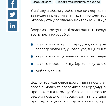
довідки
Особисті авто
Дороги, транспорт та парковки
Структура
У зв’язку зі збоєм у роботі деяких держав
Лікарні 
вимушені призупинити надання окремих р
Рішення та розпорядження
інформують у сервісних центрах МВС Киє
Освіта та
Проєкти розпоряджень, що
заклади
Зокрема, призупинені реєстраційні послуги
перебувають на погодженні
транспортних засобів:
КМВА
Дороги, 
парковки
за договором купівлі-продажу, укладени
господарювання, у нотаріуса, в ЦНАПі т
Навколи
за договором дарування, міни, за спад
середови
за договором лізингу, біржовою угодою
вибракування.
Водночас лишаються доступними послуги 
засобів (нових та ввезених з-за кордону),
продовження терміну зберігання номерних 
видача посвідчення водія), заміни та відн
про реєстрацію транспортного засобу, пр