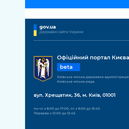
gov.ua
Державні сайти України
Офіційний портал Києв
beta
Київська міська державна адміністрація
Київська міська рада
вул. Хрещатик, 36, м. Київ, 01001
пн-чт з 8:00 до 17:00, пт з 8:00 до 15:45
Перерва з 12:00 до 12:45