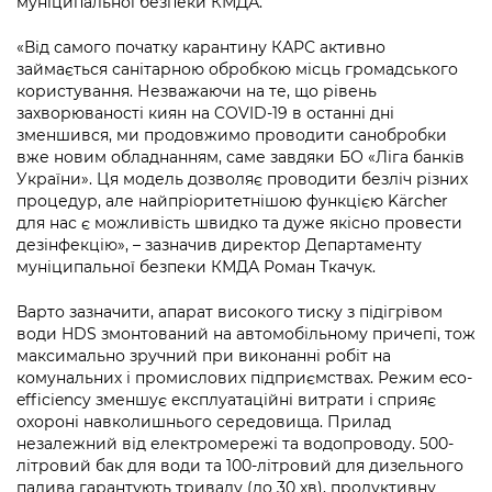
муніципальної безпеки КМДА.
Підприємства, установи, організації
Уряд» – місцевий рівень»
Про відкриті дані
Портал Захисників та Захисниць
«Від самого початку карантину КАРС активно
Kyiv International Relations
Важливе під час воєнного стану
Портал даних Києва
займається санітарною обробкою місць громадського
Безбар'єрність
користування. Незважаючи на те, що рівень
Річні звіти
Публічні дашборди
захворюваності киян на COVID-19 в останні дні
Портал послуг
зменшився, ми продовжимо проводити санобробки
Гендерна політика
вже новим обладнанням, саме завдяки БО «Ліга банків
Міський застосунок Київ Цифровий
України». Ця модель дозволяє проводити безліч різних
Безбар'єрність
процедур, але найпріоритетнішою функцією Kärcher
Важливе під час воєнного стану
для нас є можливість швидко та дуже якісно провести
Київська міська військова адміністрація
дезінфекцію», – зазначив директор Департаменту
муніципальної безпеки КМДА Роман Ткачук.
Варто зазначити, апарат високого тиску з підігрівом
води HDS змонтований на автомобільному причепі, тож
максимально зручний при виконанні робіт на
комунальних і промислових підприємствах. Режим eco-
efficiency зменшує експлуатаційні витрати і сприяє
охороні навколишнього середовища. Прилад
незалежний від електромережі та водопроводу. 500-
літровий бак для води та 100-літровий для дизельного
палива гарантують тривалу (до 30 хв), продуктивну