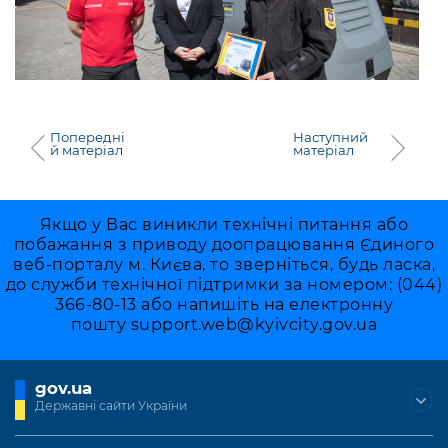
Попередні
Наступний
й матеріал
матеріал
Якщо у Вас виникли технічні питання або
побажання з приводу доопрацювання Єдиного
веб-порталу м. Києва, то зверніться, будь ласка,
до служби технічної підтримки за номером: (044)
366-80-13 або напишіть на електронну
пошту
support.web@kyivcity.gov.ua
gov.ua
Державні сайти України