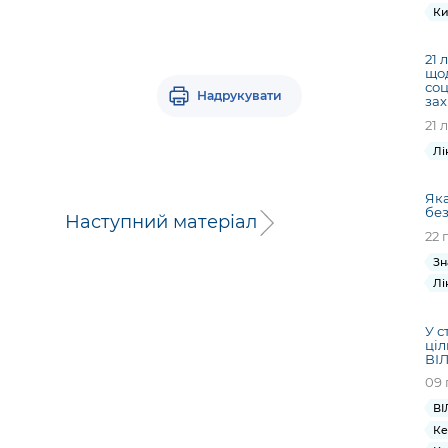
Ки
21 
щод
со
Надрукувати
за
21 
Лі
Яка
бе
Наступний матеріал
22 
Зн
Лі
У с
ціл
ВІЛ
09 
ВІ
Ке