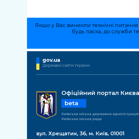
Якщо у Вас виникли технічні питання
будь ласка, до служби т
gov.ua
Державні сайти України
Офіційний портал Києв
beta
Київська міська державна адміністрація
Київська міська рада
вул. Хрещатик, 36, м. Київ, 01001