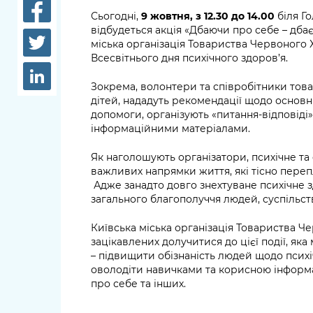
довідки
Сьогодні,
9 жовтня, з 12.30 до 14.00
біля Го
Структура
відбудеться акція «Дбаючи про себе – дбає
Лікарні 
міська організація Товариства Червоного
Рішення та розпорядження
Всесвітнього дня психічного здоров’я.
Освіта та
Проєкти розпоряджень, що
заклади
Зокрема, волонтери та співробітники тов
перебувають на погодженні
дітей, нададуть рекомендації щодо основ
КМВА
Дороги, 
допомоги, організують «питання-відповіді
парковки
інформаційними матеріалами.
Навколи
Як наголошують організатори, психічне та 
важливих напрямки життя, які тісно переп
середови
Адже занадто довго знехтуване психічне 
загального благополуччя людей, суспільств
Київська міська організація Товариства Ч
зацікавлених долучитися до цієї події, як
– підвищити обізнаність людей щодо психі
оволодіти навичками та корисною інформа
про себе та інших.