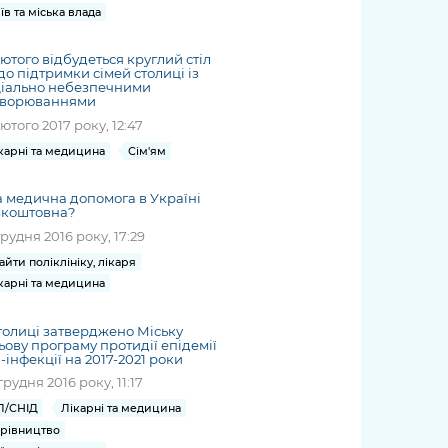
їв та міська влада
лютого відбудеться круглий стіл
о підтримки сімей столиці із
ціально небезпечними
хворюваннями
лютого 2017 року, 12:47
карні та медицина
Сім'ям
 медична допомога в Україні
зкоштовна?
грудня 2016 року, 17:29
айти поліклініку, лікаря
карні та медицина
толиці затверджено Міську
ьову програму протидії епідемії
-інфекції на 2017-2021 роки
грудня 2016 року, 11:17
Л/СНІД
Лікарні та медицина
рівництво