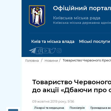
Офіційний портал
Київська міська рада
Київська міська державна адмін
Київ та міська влада
Міські послуги
Товариство Червоного Хрест
Головна
Новини
Київський міський голова
Будинок 
послуги
Товариство Червоного
Київська міська рада
до акції «Дбаючи про 
Пільги, су
Про Київ
соціальн
09 жовтня 2019 року, 9:56
Керівництво КМДА
Паспорт, 
Лікарні та медицина
Психіатрія
Громадська ак