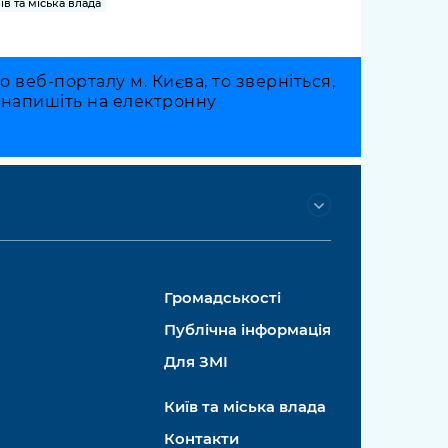
їв та міська влада
веб-порталу м. Києва, то зверніться,
о напишіть на електронну
Громадськості
Публічна інформація
Для ЗМІ
Київ та міська влада
Контакти