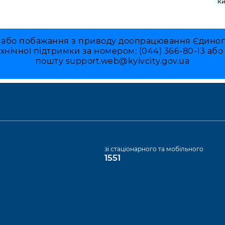
Ки
 або побажання з приводу доопрацювання Єдиного 
ехнічної підтримки за номером: (044) 366-80-13 аб
пошту
support.web@kyivcity.gov.ua
а
зі стаціонарного та мобільного
1551