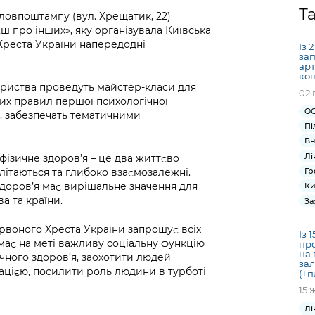
Громадська
Вакансії
Відкритий бюд
ся на
Т
ловпоштампу (вул. Хрещатик, 22)
експертиза
Фінанси та бюджет
Інформація з
Поря
новин
ш про інших», яку організувала Київська
Статистика
Контактний це
та медицина
обмеженим
оска
анонс
 Хреста України напередодні
Із 
Громадський
Безпека та
доступом
рішен
КМДА
зап
Звернення громадян
 навчальні
бюджет
правопорядок
арт
безді
Subsc
кон
Подати запит
розпо
to
ариства проведуть майстер-класи для
02 
Регуляторна діяльність
Ритуальні послуги
онлайн
них правил першої психологічної
інфор
anno
транспорт та
ОС
», забезпечать тематичними
ment
Іноземцям / For
Пі
Проекти
Звіти
from 
foreigners
Вн
нормативно-
опра
KCSA
Лі
шнє
фізичне здоров’я – це два життєво
правових та
запит
Гр
літаються та глибоко взаємозалежні.
ще міста
інших актів
публі
здоров’я має вирішальне значення для
Ки
інфо
а та країни.
За
ервоного Хреста України запрошує всіх
Із 
а має на меті важливу соціальну функцію
про
на 
чного здоров’я, заохотити людей
зал
цією, посилити роль людини в турботі
(+п
15 
Лі