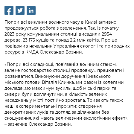
інформації
Рішення та розпорядження
Освіта та навчальні заклади
Громадська експертиза
Медіагалерея
Інформація з обмеженим доступом
Портал Послуг
Проєкти розпоряджень, що
Дороги, транспорт та парковки
Громадський бюджет
Підписатися на новини та анонси від
Попри всі виклики воєнного часу в Києві активно
перебувають на погодженні КМВА
Подати запит онлайн
КМДА / Subscribe to announcements
продовжується робота з озеленення. Так, із початку
Навколишнє середовище міста
Консультації з громадськістю
from the KCSA
2023 року комунальники столиці висадили 2954
Рішення Київради
Проекти нормативно-правових та
дерева, 23 175 кущів та понад 2,2 млн квітів. Про це
Містобудування та земельні ділянки
Громадська рада
інших актів
Порядок акредитації медіа /
повідомив начальник Управління екології та природних
Контактна інформація
ресурсів КМДА Олександр Возний.
Accreditation process
Культура, спорт, дозвілля
Петиції
Нормативна база
Графік роботи та прийому громадян
«Попри всі складнощі, пов’язані з воєнним станом,
Подати журналістський запит /
Бізнес та ліцензування
Відкритий бюджет
Питання і відповіді про публічну
зелене господарство столиці продовжує працювати і
Submitting a media request
Вакансії
розвиватися. Виконуючи доручення Київського
інформацію
Фінанси та бюджет
Контактний центр
міського голови Віталія Кличка, ми разом із колегами
Зйомки в лікарнях в умовах воєнного
Статистика
докладаємо максимум зусиль, щоб міські парки та
Порядок оскарження рішень, дій чи
стану / Rules for media coverage of
Безпека та правопорядок
Допомога учасникам АТО
сквери були доглянутими, а кількість зелених
бездіяльності розпорядників інформації
hospitals at work under martial law
Звернення громадян
насаджень у місті постійно зростала. Тривають також
Ритуальні послуги
Рада з питань внутрішньо переміщених
наші експериментальні проєкти: створення
Звіти про опрацювання запитів на
Контакти для медіа / Contacts for mass
Регуляторна діяльність
декоративних луків та догляд за ділянками без
осіб при Київській міській військовій
публічну інформацію
media
Іноземцям / For foreigners
скошування, які мають величезний екологічний ефект»,
адміністрації
Промисловість і наука Києва
– зазначив Олександр Возний.
Інформація для споживачів
Пам'ятки культурної спадщини
«Ініціатива «Партнерство «Відкритий