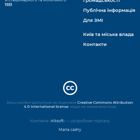
Громадськості
1551
Публічна інформація
Для ЗМІ
Київ та міська влада
Контакти
Весь контент доступний за ліцензією
Creative Commons Attribution
4.0 International license
, якщо не зазначено інше
Компанія «
Kitsoft
» — розробник порталу
Мапа сайту