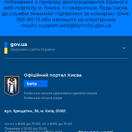
побажання з приводу доопрацювання Єдиного
веб-порталу м. Києва, то зверніться, будь ласка,
до служби технічної підтримки за номером: (044)
366-80-13 або напишіть на електронну
пошту
support.web@kyivcity.gov.ua
gov.ua
Державні сайти України
Офіційний портал Києва
beta
Київська міська державна адміністрація
Київська міська рада
вул. Хрещатик, 36, м. Київ, 01001
пн-чт з 8:00 до 17:00, пт з 8:00 до 15:45
Перерва з 12:00 до 12:45
зі стаціонарного та мобільного