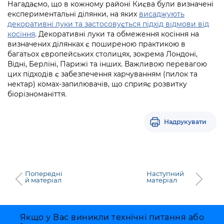
Підприємства, установи, організації
Нагадаємо, що в кожному районі Києва були визначені
Уряд» – місцевий рівень»
Про відкриті дані
експериментальні ділянки, на яких
висаджують
Портал Захисників та Захисниць
декоративні луки та застосовується підхід відмови від
Kyiv International Relations
Важливе під час воєнного стану
Портал даних Києва
косіння
. Декоративні луки та обмеження косіння на
Безбар'єрність
визначених ділянках є поширеною практикою в
Річні звіти
Публічні дашборди
багатьох європейських столицях, зокрема Лондоні,
Портал послуг
Відні, Берліні, Парижі та інших. Важливою перевагою
Гендерна політика
цих підходів є забезпечення харчуванням (пилок та
Міський застосунок Київ Цифровий
нектар) комах-запилювачів, що сприяє розвитку
Безбар'єрність
біорізноманіття.
Важливе під час воєнного стану
Київська міська військова адміністрація
Надрукувати
Попередні
Наступний
й матеріал
матеріал
Якщо у Вас виникли технічні питання або