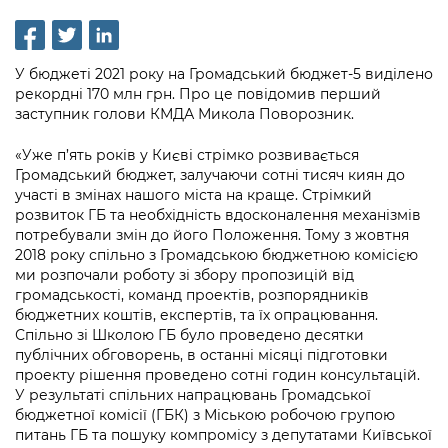
інформації
Рішення та розпорядження
Освіта та навчальні заклади
Громадська експертиза
Медіагалерея
Інформація з обмеженим доступом
Портал Послуг
Проєкти розпоряджень, що
Дороги, транспорт та парковки
Громадський бюджет
Підписатися на новини та анонси від
У бюджеті 2021 року на Громадський бюджет-5 виділено
перебувають на погодженні КМВА
Подати запит онлайн
КМДА / Subscribe to announcements
рекордні 170 млн грн. Про це повідомив перший
Навколишнє середовище міста
Консультації з громадськістю
from the KCSA
заступник голови КМДА Микола Поворозник.
Рішення Київради
Проекти нормативно-правових та
Містобудування та земельні ділянки
Громадська рада
інших актів
Порядок акредитації медіа /
«Уже п’ять років у Києві стрімко розвивається
Контактна інформація
Accreditation process
Громадський бюджет, залучаючи сотні тисяч киян до
Культура, спорт, дозвілля
Петиції
Нормативна база
участі в змінах нашого міста на краще. Стрімкий
Графік роботи та прийому громадян
розвиток ГБ та необхідність вдосконалення механізмів
Подати журналістський запит /
Бізнес та ліцензування
Відкритий бюджет
Питання і відповіді про публічну
потребували змін до його Положення. Тому з жовтня
Submitting a media request
Вакансії
2018 року спільно з Громадською бюджетною комісією
інформацію
Фінанси та бюджет
Контактний центр
ми розпочали роботу зі збору пропозицій від
Зйомки в лікарнях в умовах воєнного
Статистика
громадськості, команд проектів, розпорядників
Порядок оскарження рішень, дій чи
стану / Rules for media coverage of
Безпека та правопорядок
Допомога учасникам АТО
бюджетних коштів, експертів, та їх опрацювання.
бездіяльності розпорядників інформації
hospitals at work under martial law
Звернення громадян
Спільно зі Школою ГБ було проведено десятки
Ритуальні послуги
Рада з питань внутрішньо переміщених
публічних обговорень, в останні місяці підготовки
Звіти про опрацювання запитів на
Контакти для медіа / Contacts for mass
Регуляторна діяльність
проекту рішення проведено сотні годин консультацій.
осіб при Київській міській військовій
публічну інформацію
media
Іноземцям / For foreigners
У результаті спільних напрацювань Громадської
адміністрації
Промисловість і наука Києва
бюджетної комісії (ГБК) з Міською робочою групою
Інформація для споживачів
питань ГБ та пошуку компромісу з депутатами Київської
Пам'ятки культурної спадщини
«Ініціатива «Партнерство «Відкритий