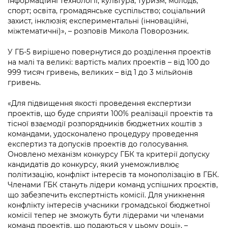
інформаційні технології; культура, туризм; молодь,
спорт; освіта, громадянське суспільство; соціальний
захист, інклюзія; експериментальні (інноваційні,
міжтематичні)», – розповів Микола Поворозник.
У ГБ-5 вирішено повернутися до розділення проектів
на малі та великі: вартість малих проектів – від 100 до
999 тисяч гривень, великих – від 1 до 3 мільйонів
гривень.
«Для підвищення якості проведення експертизи
проектів, що буде сприяти 100% реалізації проектів та
тісної взаємодії розпорядників бюджетних коштів з
командами, удосконалено процедуру проведення
експертиз та допусків проектів до голосування.
Оновлено механізм конкурсу ГБК та критерії допуску
кандидатів до конкурсу, який унеможливлює
політизацію, конфлікт інтересів та монополізацію в ГБК.
Членами ГБК стануть лідери команд успішних проєктів,
що забезпечить експертність комісії. Для уникнення
конфлікту інтересів учасники громадської бюджетної
комісії тепер не зможуть бути лідерами чи членами
команд проектів, що подаються у цьому році», –