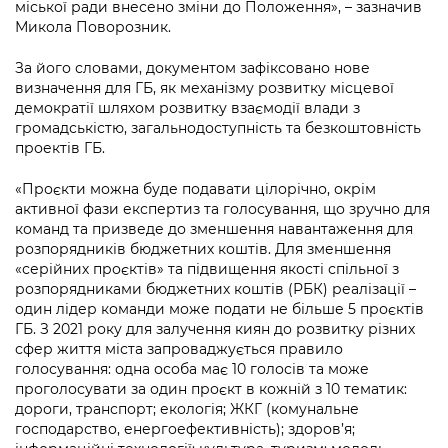
Підприємства, установи, організації
міської ради внесено зміни до Положення», – зазначив
Уряд» – місцевий рівень»
Про відкриті дані
Микола Поворозник.
Портал Захисників та Захисниць
Kyiv International Relations
Важливе під час воєнного стану
Портал даних Києва
За його словами, документом зафіксовано нове
Безбар'єрність
визначення для ГБ, як механізму розвитку місцевої
Річні звіти
Публічні дашборди
демократії шляхом розвитку взаємодії влади з
Портал послуг
громадськістю, загальнодоступність та безкоштовність
Гендерна політика
проектів ГБ.
Міський застосунок Київ Цифровий
Безбар'єрність
«Проєкти можна буде подавати цілорічно, окрім
Важливе під час воєнного стану
активної фази експертиз та голосування, що зручно для
Київська міська військова адміністрація
команд та призведе до зменшення навантаження для
розпорядників бюджетних коштів. Для зменшення
«серійних проєктів» та підвищення якості спільної з
розпорядниками бюджетних коштів (РБК) реалізації –
один лідер команди може подати не більше 5 проєктів
ГБ. З 2021 року для залучення киян до розвитку різних
сфер життя міста запроваджується правило
голосування: одна особа має 10 голосів та може
проголосувати за один проєкт в кожній з 10 тематик:
дороги, транспорт; екологія; ЖКГ (комунальне
господарство, енергоефективність); здоров’я;