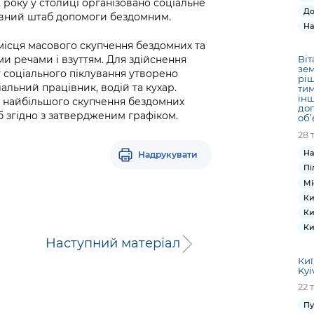
22 року у столиці організовано соціальне
До
ивний штаб допомоги бездомним.
На
ісця масового скупчення бездомних та
ми речами і взуттям. Для здійснення
Віт
зем
 соціального піклування утворено
рі
іальний працівник, водій та кухар.
тим
інш
цях найбільшого скупчення бездомних
доп
 згідно з затвердженим графіком.
об’
28 
На
Надрукувати
Пі
Мі
Ки
Ки
Ки
Наступний матеріал
Киї
Kyi
22 
Пу