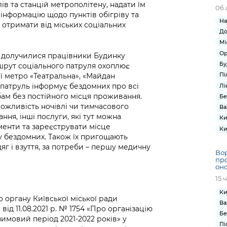
ів та станцій метрополітену, надати їм
06 
о, інформацію щодо пунктів обігріву та
На
 отримати від міських соціальних
До
Мі
Ор
 долучилися працівники Будинку
Бу
шрут соціального патруля охоплює
Пі
ї метро «Театральна», «Майдан
 патруль інформує бездомних про всі
Лі
бам без постійного місця проживання.
Бе
можливість ночівлі чи тимчасового
Ва
ня, інші послуги, які тут можна
Ки
енти та зареєструвати місце
Ки
у бездомних. Також їх пригощають
яг і взуття, за потреби – першу медичну
Вор
про
оно
15 
Ки
 органу Київської міської ради
Ва
 від 11.08.2021 р. № 1754 «Про організацію
Бе
зимовий період 2021-2022 років» у
Пі