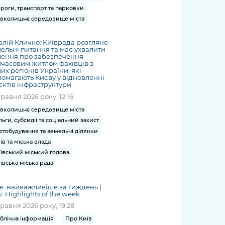
роги, транспорт та парковки
вколишнє середовище міста
алій Кличко: Київрада розгляне
ельні питання та має ухвалити
шення про забезпечення
часовим житлом фахівців з
их регіонів України, які
омагають Києву у відновленні
єктів інфраструктури
травня 2026 року, 12:16
вколишнє середовище міста
льги, субсидії та соціальний захист
стобудування та земельні ділянки
їв та міська влада
ївський міський голова
ївська міська рада
в: найважливіше за тиждень |
v. Highlights of the week
травня 2026 року, 19:28
блічна інформація
Про Київ