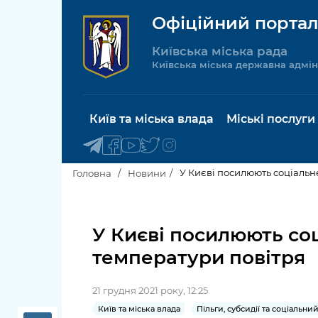
Офіційний портал
Київська міська рада
Київська міська державна адмін
Київ та міська влада
Міські послуги
У Києві посилюють соціаль
Головна
Новини
Київський міський голова
Будинок 
послуги
У Києві посилюють со
Київська міська рада
температури повітря
Пільги, су
Про Київ
соціальн
21 грудня 2021 року, 12:25
Керівництво КМДА
Паспорт, 
Київ та міська влада
Пільги, субсидії та соціальни