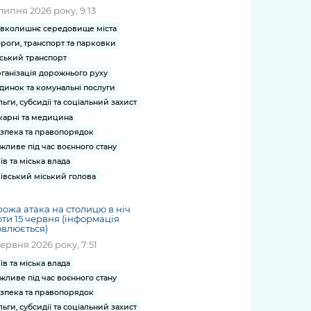
липня 2026 року, 9:13
вколишнє середовище міста
роги, транспорт та парковки
ський транспорт
ганізація дорожнього руху
динок та комунальні послуги
льги, субсидії та соціальний захист
карні та медицина
зпека та правопорядок
жливе під час воєнного стану
їв та міська влада
ївський міський голова
ожа атака на столицю в ніч
ти 15 червня (інформація
влюється)
червня 2026 року, 7:51
їв та міська влада
жливе під час воєнного стану
зпека та правопорядок
льги, субсидії та соціальний захист