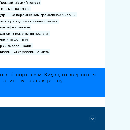
ївський міський голова
їв та міська влада
утрішньо переміщеним громадянам України
льги, субсидії та соціальний захист
ергоефективність
динок та комунальні послуги
вети та фонтани
рки та зелені зони
вколишнє середовище міста
веб-порталу м. Києва, то зверніться,
о напишіть на електронну