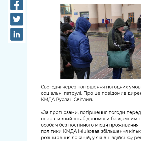
довідки
Структура
Лікарні 
Рішення та розпорядження
Освіта та
Проєкти розпоряджень, що
заклади
перебувають на погодженні
КМВА
Дороги, 
парковки
Навколи
середови
Сьогодні через погіршення погодних умов
соціальні патрулі. Про це повідомив дире
КМДА Руслан Світлий.
«За прогнозами, погіршення погоди передб
оперативний штаб допомоги бездомним п
особам без постійного місця проживання. 
політики КМДА ініціював збільшення кілько
розширення локацій, у які він здійснює р