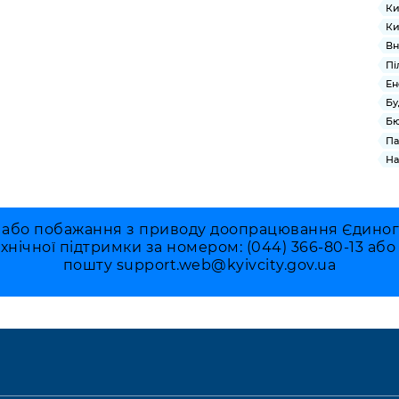
Ки
Ки
Вн
Пі
Ен
Бу
Бю
Па
На
 або побажання з приводу доопрацювання Єдиного 
ехнічної підтримки за номером: (044) 366-80-13 аб
пошту
support.web@kyivcity.gov.ua