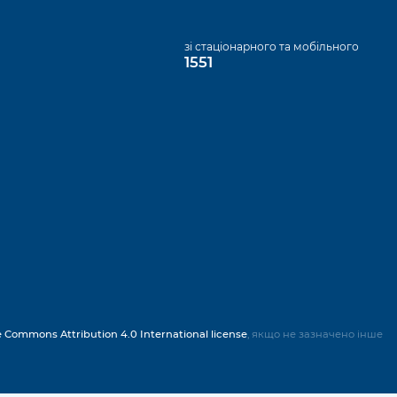
а
зі стаціонарного та мобільного
1551
e Commons Attribution 4.0 International license
, якщо не зазначено інше