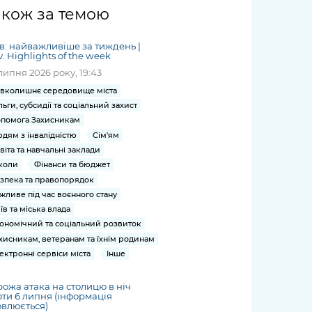
жет
Річні звіти
Києва
журналіст
міській військовій
coverage
акож за темою
Портал послуг
док
и та
ський
адміністрації
of
нтр
Гендерна політика
Публічні
рження
и від
запит /
hospitals
в: найважливіше за тиждень |
Міський застосунок Київ
дашборди
ь, дій чи
 /
«Ініціатива
Submitting
v. Highlights of the week
at work
Безбар'єрність
Цифровий
яльності
ribe
«Партнерство
a media
липня 2026 року, 19:43
under
рядників
«Відкритий Уряд» –
request
martial law
вколишнє середовище міста
Київська міська військова
Важливе під час
мації
unce
місцевий рівень»
льги, субсидії та соціальний захист
адміністрація
воєнного стану
s
Контакти
помога Захисникам
 про
Важливе під час
the
для медіа
дям з інвалідністю
Сім'ям
цювання
воєнного стану
віта та навчальні заклади
/ Contacts
ів на
коли
Фінанси та бюджет
for mass
чну
зпека та правопорядок
media
рмацію
жливе під час воєнного стану
їв та міська влада
ономічний та соціальний розвиток
хисникам, ветеранам та їхнім родинам
ектронні сервіси міста
Інше
ожа атака на столицю в ніч
ти 6 липня (інформація
влюється)