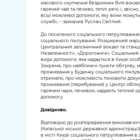
масового скупчення бездомних біля вокзал
гарячий чай та печиво, теплі речі, і, звісн
всієї можливої допомоги, яку вони можуть
служб», – зазначив Руслан Світлий.
До посиленого соціального патрулювання
соціального піклування. Розширений мар
Центральний залізничний вокзал та станці
Незалежності», «Дорогожичі». Соціальний
види допомоги, яка надається в Києві осо
Зокрема, про найближчі пункти обігріву, 
проживання у Будинку соціального піклуван
отримати, про можливість поновити докум
проживання (перебування) у Центрі облік
гарячим чаєм, печивом, надають теплий од
допомогу.
Довідково.
Відповідно до розпорядження виконавчого
(Київської міської державної адміністрації)
в місті Києві соціального патрулювання в 