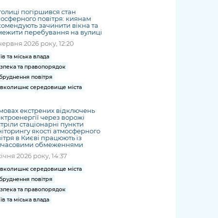
толиці погіршився стан
осферного повітря: киянам
омендують зачинити вікна та
ежити перебування на вулиці
червня 2026 року, 12:20
їв та міська влада
зпека та правопорядок
бруднення повітря
вколишнє середовище міста
мовах екстрених відключень
ктроенергії через ворожі
тріли стаціонарні пункти
іторингу якості атмосферного
ітря в Києві працюють із
мчасовими обмеженнями
січня 2026 року, 14:37
вколишнє середовище міста
бруднення повітря
зпека та правопорядок
їв та міська влада