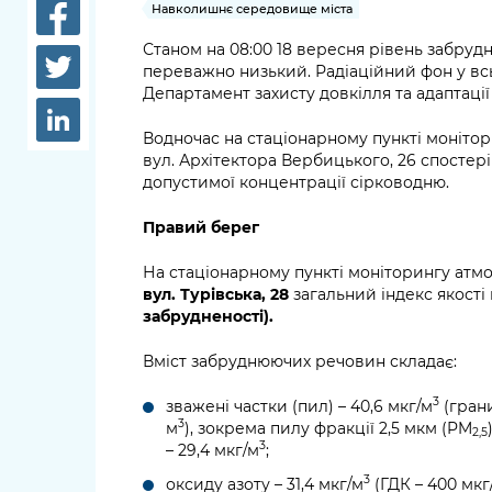
довідки
Навколишнє середовище міста
Структура
Станом на 08:00 18 вересня рівень забруд
Лікарні 
переважно низький. Радіаційний фон у всь
Рішення та розпорядження
Департамент захисту довкілля та адаптації
Освіта та
Проєкти розпоряджень, що
заклади
Водночас на стаціонарному пункті моніто
перебувають на погодженні
вул. Архітектора Вербицького, 26 спосте
КМВА
Дороги, 
допустимої концентрації сірководню.
парковки
Правий берег
Навколи
На стаціонарному пункті моніторингу атм
середови
вул. Турівська, 28
загальний індекс якості 
забрудненості).
Вміст забруднюючих речовин складає:
3
зважені частки (пил) – 40,6 мкг/м
(грани
3
м
), зокрема пилу фракції 2,5 мкм (PM
2,5
3
– 29,4 мкг/м
;
3
оксиду азоту – 31,4 мкг/м
(ГДК – 400 мкг