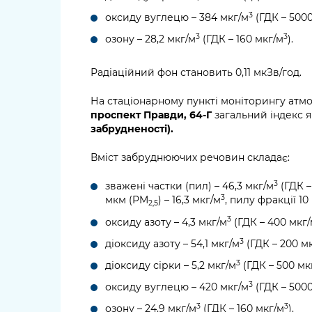
3
оксиду вуглецю – 384 мкг/м
(ГДК – 500
3
3
озону – 28,2 мкг/м
(ГДК – 160 мкг/м
).
Радіаційний фон становить 0,11 мкЗв/год.
На стаціонарному пункті моніторингу атм
проспект Правди, 64-Г
загальний індекс я
забрудненості).
Вміст забруднюючих речовин складає:
3
зважені частки (пил) – 46,3 мкг/м
(ГДК –
3
мкм (PM
) – 16,3 мкг/м
, пилу фракції 1
2,5
3
оксиду азоту – 4,3 мкг/м
(ГДК – 400 мкг
3
діоксиду азоту – 54,1 мкг/м
(ГДК – 200 м
3
діоксиду сірки – 5,2 мкг/м
(ГДК – 500 мк
3
оксиду вуглецю – 420 мкг/м
(ГДК – 500
3
3
озону – 24,9 мкг/м
(ГДК – 160 мкг/м
).