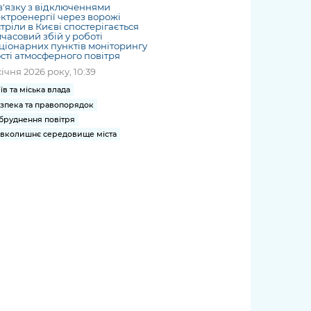
в'язку з відключеннями
ктроенергії через ворожі
тріли в Києві спостерігається
часовий збій у роботі
ціонарних пунктів моніторингу
сті атмосферного повітря
січня 2026 року, 10:39
їв та міська влада
зпека та правопорядок
бруднення повітря
вколишнє середовище міста