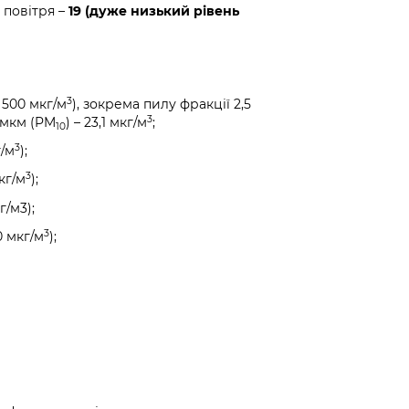
 повітря –
19 (дуже низький рівень
3
 500 мкг/м
), зокрема пилу фракції 2,5
3
0 мкм (PM
) – 23,1 мкг/м
;
10
3
г/м
);
3
кг/м
);
г/м3);
3
0 мкг/м
);