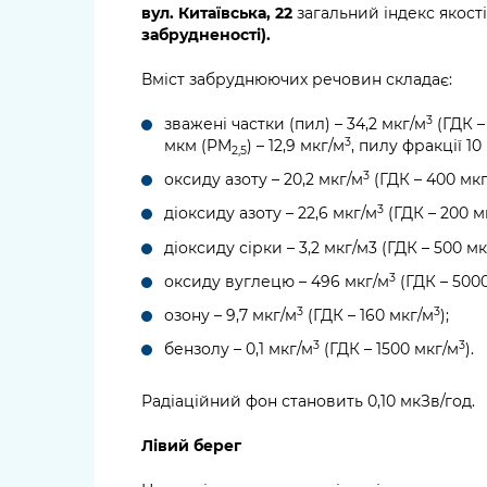
вул. Китаївська, 22
загальний індекс якості
забрудненості).
Вміст забруднюючих речовин складає:
3
зважені частки (пил) – 34,2 мкг/м
(ГДК –
3
мкм (PM
) – 12,9 мкг/м
, пилу фракції 1
2,5
3
оксиду азоту – 20,2 мкг/м
(ГДК – 400 мк
3
діоксиду азоту – 22,6 мкг/м
(ГДК – 200 м
діоксиду сірки – 3,2 мкг/м3 (ГДК – 500 мк
3
оксиду вуглецю – 496 мкг/м
(ГДК – 500
3
3
озону – 9,7 мкг/м
(ГДК – 160 мкг/м
);
3
3
бензолу – 0,1 мкг/м
(ГДК – 1500 мкг/м
).
Радіаційний фон становить 0,10 мкЗв/год.
Лівий берег