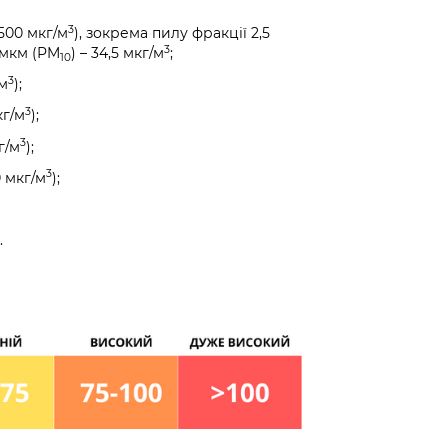
3
500 мкг/м
), зокрема пилу фракції 2,5
3
0 мкм (PM
) – 34,5 мкг/м
;
10
3
/м
);
3
кг/м
);
3
г/м
);
3
 мкг/м
);
.