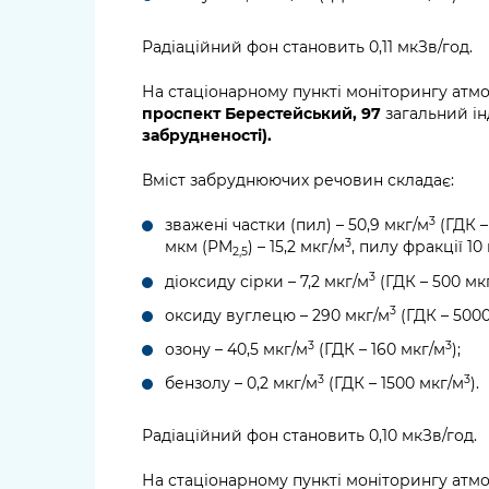
Радіаційний фон становить 0,11 мкЗв/год.
На стаціонарному пункті моніторингу атм
проспект Берестейський, 97
загальний ін
забрудненості).
Вміст забруднюючих речовин складає:
3
зважені частки (пил) – 50,9 мкг/м
(ГДК –
3
мкм (PM
) – 15,2 мкг/м
, пилу фракції 1
2,5
3
діоксиду сірки – 7,2 мкг/м
(ГДК – 500 мк
3
оксиду вуглецю – 290 мкг/м
(ГДК – 500
3
3
озону – 40,5 мкг/м
(ГДК – 160 мкг/м
);
3
3
бензолу – 0,2 мкг/м
(ГДК – 1500 мкг/м
).
Радіаційний фон становить 0,10 мкЗв/год.
На стаціонарному пункті моніторингу атм