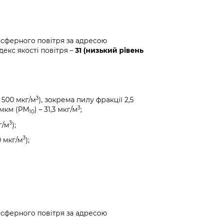
осферного повітря за адресою
декс якості повітря –
31 (низький рівень
3
 500 мкг/м
), зокрема пилу фракції 2,5
3
0 мкм (PM
) – 31,3 мкг/м
;
10
3
г/м
);
3
0 мкг/м
);
осферного повітря за адресою