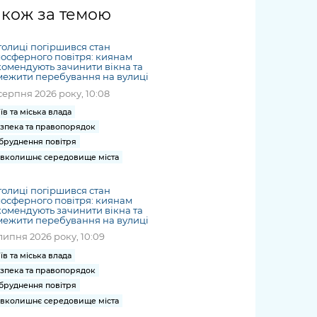
жет
Річні звіти
Києва
журналіст
міській військовій
coverage
акож за темою
Портал послуг
док
и та
ський
адміністрації
of
нтр
Гендерна політика
Публічні
рження
и від
запит /
hospitals
толиці погіршився стан
Міський застосунок Київ
дашборди
ь, дій чи
 /
«Ініціатива
Submitting
осферного повітря: киянам
at work
Безбар'єрність
Цифровий
омендують зачинити вікна та
яльності
ribe
«Партнерство
a media
under
ежити перебування на вулиці
рядників
«Відкритий Уряд» –
request
martial law
серпня 2026 року, 10:08
Київська міська військова
Важливе під час
мації
unce
місцевий рівень»
адміністрація
воєнного стану
їв та міська влада
s
Контакти
зпека та правопорядок
 про
Важливе під час
the
для медіа
бруднення повітря
цювання
воєнного стану
/ Contacts
вколишнє середовище міста
ів на
for mass
чну
media
толиці погіршився стан
рмацію
осферного повітря: киянам
омендують зачинити вікна та
ежити перебування на вулиці
липня 2026 року, 10:09
їв та міська влада
зпека та правопорядок
бруднення повітря
вколишнє середовище міста