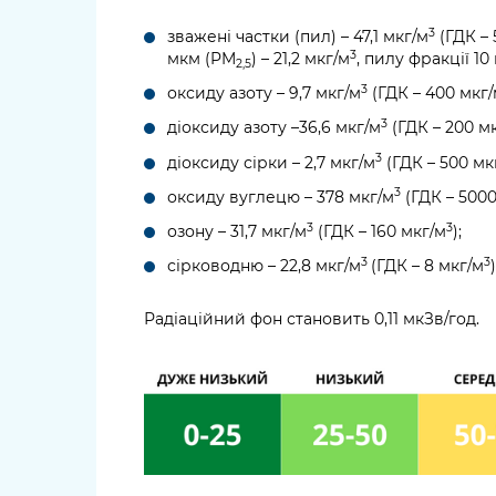
3
зважені частки (пил) – 47,1 мкг/м
(ГДК – 
3
мкм (PM
) – 21,2 мкг/м
, пилу фракції 1
2,5
3
оксиду азоту – 9,7 мкг/м
(ГДК – 400 мкг
3
діоксиду азоту –36,6 мкг/м
(ГДК – 200 м
3
діоксиду сірки – 2,7 мкг/м
(ГДК – 500 мк
3
оксиду вуглецю – 378 мкг/м
(ГДК – 5000
3
3
озону – 31,7 мкг/м
(ГДК – 160 мкг/м
);
3
3
сірководню – 22,8 мкг/м
(ГДК – 8 мкг/м
)
Радіаційний фон становить 0,11 мкЗв/год.