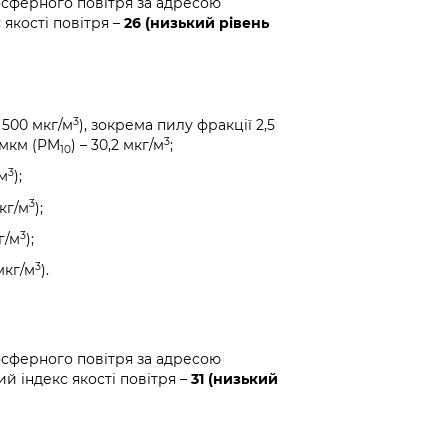
осферного повітря за адресою
якості повітря –
26 (низький рівень
3
 500 мкг/м
), зокрема пилу фракції 2,5
3
0 мкм (PM
) – 30,2 мкг/м
;
10
3
/м
);
3
кг/м
);
3
г/м
);
3
мкг/м
).
осферного повітря за адресою
й індекс якості повітря –
31 (низький