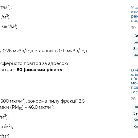
3
кг/м
);
У с
атм
рек
3
г/м
);
обм
3
 мкг/м
);
30 
Ки
Бе
За
0,26 мкЗв/год становить 0,11 мкЗв/год.
На
осферного повітря за адресою
овітря –
80 (високий рівень
В у
еле
обс
мон
пов
ти
28 
3
 500 мкг/м
), зокрема пилу фракції 2,5
3
0 мкм (PM
) – 46,0 мкг/м
;
На
10
За
3
/м
);
Бе
3
кг/м
);
Ки
3
г/м
);