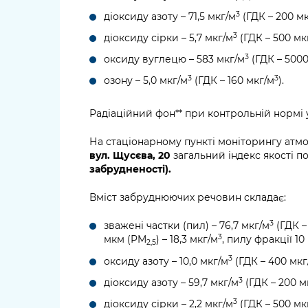
3
діоксиду азоту – 71,5 мкг/м
(ГДК – 200 м
3
діоксиду сірки – 5,7 мкг/м
(ГДК – 500 мк
3
оксиду вуглецю – 583 мкг/м
(ГДК – 5000
3
3
озону – 5,0 мкг/м
(ГДК – 160 мкг/м
).
Радіаційний фон** при контрольній нормі у 
На стаціонарному пункті моніторингу атм
вул. Щусєва, 20
загальний індекс якості п
забрудненості).
Вміст забруднюючих речовин складає:
3
зважені частки (пил) – 76,7 мкг/м
(ГДК –
3
мкм (PM
) – 18,3 мкг/м
, пилу фракції 1
2,5
3
оксиду азоту – 10,0 мкг/м
(ГДК – 400 мкг
3
діоксиду азоту – 59,7 мкг/м
(ГДК – 200 м
3
діоксиду сірки – 2,2 мкг/м
(ГДК – 500 мк