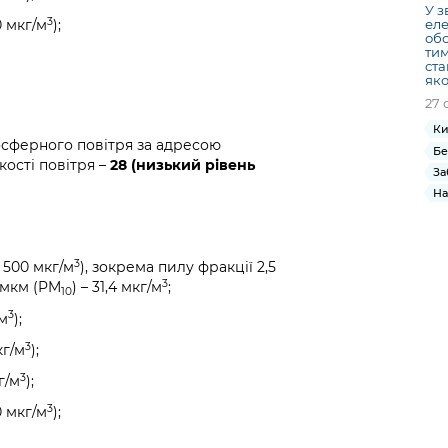
У з
3
еле
0 мкг/м
);
обс
тим
ста
яко
27 
Ки
осферного повітря за адресою
Бе
кості повітря –
28 (низький рівень
За
На
3
 500 мкг/м
), зокрема пилу фракції 2,5
3
0 мкм (PM
) – 31,4 мкг/м
;
10
3
/м
);
3
кг/м
);
3
г/м
);
3
0 мкг/м
);