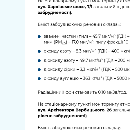
На стаціонарному пункті моніторингу атм
вул. Харківське шосе, 7/1
загальний індекс 
забрудненості)
.
Вміст забруднюючих речовин складає:
3
зважені частки (пил) – 45,7 мкг/м
(ГДК –
3
мкм (PM
) – 17,0 мкг/м
, пилу фракції 1
2,5
3
оксиду азоту – 8,3 мкг/м
(ГДК – 400 мкг
3
діоксиду азоту – 49,7 мкг/м
(ГДК – 200 м
3
діоксиду сірки – 3,3 мкг/м
(ГДК – 500 мк
3
оксиду вуглецю – 363 кг/м
(ГДК – 5000 
Радіаційний фон становить 0,10 мкЗв/год.
На стаціонарному пункті моніторингу атм
вул. Архітектора Вербицького, 26
загальни
рівень забрудненості)
.
Вміст забруднюючих речовин складає: