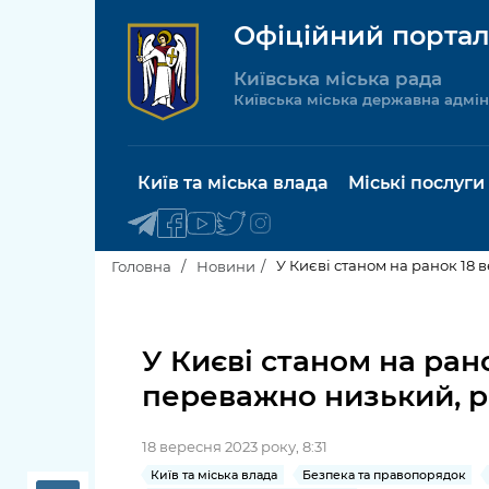
Офіційний портал
Київська міська рада
Київська міська державна адмін
Київ та міська влада
Міські послуги
У Києві станом на ранок 18 
Головна
Новини
Київський міський голова
Будинок 
послуги
У Києві станом на ран
Київська міська рада
переважно низький, р
Пільги, су
Про Київ
соціальн
18 вересня 2023 року, 8:31
Керівництво КМДА
Паспорт, 
Київ та міська влада
Безпека та правопорядок