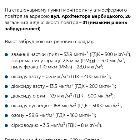
На стаціонарному пункті моніторингу атмосферного
повітря за адресою
вул. Архітектора Вербицького, 26
загальний індекс якості повітря –
31 (низький рівень
забрудненості)
.
Вміст забруднюючих речовин складає:
3
3
зважені частки (пил) – 53,9 мкг/м
(ГДК – 500 мкг/м
),
3
зокрема пилу фракції 2,5 мкм (PM
) – 14,0 мкг/м
,
2,5
3
пилу фракції 10 мкм (PM
) – 28,0 мкг/м
;
10
3
3
оксиду азоту – 0,3 мкг/м
(ГДК – 400 мкг/м
);
3
3
діоксиду азоту – 13,5 мкг/м
(ГДК – 200 мкг/м
);
3
3
діоксиду сірки – 7,9 мкг/м
(ГДК – 500 мкг/м
);
3
3
оксиду вуглецю – 158 мкг/м
(ГДК – 5000 мкг/м
);
3
3
озону – 58,6 мкг/м
(ГДК – 160 мкг/м
);
3
3
сірководню – 3,5 мкг/м
(ГДК – 8 мкг/м
).