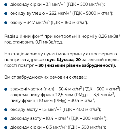
Підприємства, установи, організації
Уряд» – місцевий рівень»
3
3
діоксиду сірки – 3,1 мкг/м
(ГДК – 500 мкг/м
);
Про відкриті дані
Портал Захисників та Захисниць
3
3
оксиду вуглецю – 262 мкг/м
(ГДК – 5000 мкг/м
);
Kyiv International Relations
Важливе під час воєнного стану
Портал даних Києва
Безбар'єрність
3
3
озону – 34,7 мкг/м
(ГДК – 160 мкг/м
).
Річні звіти
Публічні дашборди
Портал послуг
Радіаційний фон** при контрольній нормі у 0,26 мкЗв/
Гендерна політика
год становить 0,11 мкЗв/год.
Міський застосунок Київ Цифровий
Безбар'єрність
На стаціонарному пункті моніторингу атмосферного
Важливе під час воєнного стану
повітря за адресою
вул. Щусєва, 20
загальний індекс
Київська міська військова адміністрація
якості повітря –
30 (низький рівень забрудненості).
Вміст забруднюючих речовин складає:
3
3
зважені частки (пил) – 56,4 мкг/м
(ГДК – 500 мкг/м
),
3
зокрема пилу фракції 2,5 мкм (PM
) – 13,4 мкг/м
,
2,5
3
пилу фракції 10 мкм (PM
) – 30,4 мкг/м
;
10
3
3
оксиду азоту – 1,5 мкг/м
(ГДК – 400 мкг/м
);
3
3
діоксиду азоту – 18,4 мкг/м
(ГДК – 200 мкг/м
);
3
3
діоксиду сірки – 8,3 мкг/м
(ГДК – 500 мкг/м
);