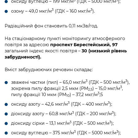
3
3
оксиду вуглецю – 199 мкг/м
(ГДК – 5000 мкг/м
);
3
3
озону – 49,0 мкг/м
(ГДК – 160 мкг/м
).
Радіаційний фон становить 0,11 мкЗв/год.
На стаціонарному пункті моніторингу атмосферного
повітря за адресою
проспект Берестейський, 97
загальний індекс якості повітря –
30 (низький рівень
забрудненості).
Вміст забруднюючих речовин складає:
3
3
зважені частки (пил) – 65,0 мкг/м
(ГДК – 500 мкг/м
),
3
зокрема пилу фракції 2,5 мкм (PM
) – 15,0 мкг/м
,
2,5
3
пилу фракції 10 мкм (PM
) – 37,2 мкг/м
;5
10
3
3
оксиду азоту – 42,6 мкг/м
(ГДК – 400 мкг/м
);
3
3
діоксиду азоту – 60,8 мкг/м
(ГДК – 200 мкг/м
);
3
3
діоксиду сірки – 13,1 мкг/м
(ГДК – 500 мкг/м
);
3
3
оксиду вуглецю – 375 мкг/м
(ГДК – 5000 мкг/м
);