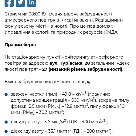
інформації
Рішення та розпорядження
Освіта та навчальні заклади
Громадська експертиза
Медіагалерея
Інформація з обмеженим доступом
Портал Послуг
Станом на 08:00 19 травня рівень забрудненості
Проєкти розпоряджень, що
Дороги, транспорт та парковки
Громадський бюджет
атмосферного повітря в Києві низький. Радіаційний
Підписатися на новини та анонси від
перебувають на погодженні КМВА
Подати запит онлайн
фон у всьому місті – в нормі. Про це повідомляє
КМДА / Subscribe to announcements
Навколишнє середовище міста
Консультації з громадськістю
Управління екології та природних ресурсів КМДА.
from the KCSA
Рішення Київради
Проекти нормативно-правових та
Містобудування та земельні ділянки
Громадська рада
Правий берег
інших актів
Порядок акредитації медіа /
Контактна інформація
Accreditation process
Культура, спорт, дозвілля
Петиції
На стаціонарному пункті моніторингу атмосферного
Нормативна база
Графік роботи та прийому громадян
повітря за адресою
вул. Турівська, 28
загальний індекс
Подати журналістський запит /
Бізнес та ліцензування
якості повітря* –
27 (низький рівень забрудненості).
Відкритий бюджет
Питання і відповіді про публічну
Submitting a media request
Вакансії
інформацію
Фінанси та бюджет
Вміст забруднюючих речовин складає:
Контактний центр
Зйомки в лікарнях в умовах воєнного
Статистика
Порядок оскарження рішень, дій чи
стану / Rules for media coverage of
3
Безпека та правопорядок
зважені частки (пил) – 49,8 мкг/м
(гранично
Допомога учасникам АТО
бездіяльності розпорядників інформації
hospitals at work under martial law
Звернення громадян
3
допустима концентрація – 500 мкг/м
), зокрема пилу
3
фракції 2,5 мкм (PM
) – 12,9 мкг/м
, пилу фракції 10
Ритуальні послуги
Рада з питань внутрішньо переміщених
2,5
Звіти про опрацювання запитів на
Контакти для медіа / Contacts for mass
3
мкм (PM
) – 30,3 мкг/м
;
Регуляторна діяльність
осіб при Київській міській військовій
10
публічну інформацію
media
Іноземцям / For foreigners
адміністрації
3
3
оксиду азоту – 3,6 мкг/м
(ГДК – 400 мкг/м
);
Промисловість і наука Києва
Інформація для споживачів
3
3
діоксиду азоту – 35,1 мкг/м
(ГДК – 200 мкг/м
);
Пам'ятки культурної спадщини
«Ініціатива «Партнерство «Відкритий