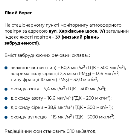
Лівий берег
На стаціонарному пункті моніторингу атмосферного
повітря за адресою
вул. Харківське шосе, 7/1
загальний
індекс якості повітря –
37 (низький рівень
забрудненості)
.
Вміст забруднюючих речовин складає:
3
3
зважені частки (пил) – 60,3 мкг/м
(ГДК – 500 мкг/м
),
3
зокрема пилу фракції 2,5 мкм (PM
) – 13,6 мкг/м
,
2,5
3
пилу фракції 10 мкм (PM
) – 32,0 мкг/м
;
10
3
3
оксиду азоту – 5,4 мкг/м
(ГДК – 400 мкг/м
);
3
3
діоксиду азоту – 16,6 мкг/м
(ГДК – 200 мкг/м
);
3
3
діоксиду сірки – 38,9 мкг/м
(ГДК – 500 мкг/м
);
3
3
оксиду вуглецю – 115 мкг/м
(ГДК – 5000 мкг/м
).
Радіаційний фон становить 0,10 мкЗв/год.