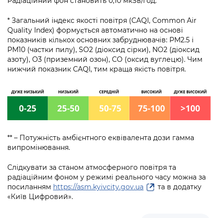
Радіаційний фон становить 0,10 мкЗв/год.
* Загальний індекс якості повітря (CAQI, Common Air
Quality Index) формується автоматично на основі
показників кількох основних забруднювачів: PM2.5 і
PM10 (частки пилу), SO2 (діоксид сірки), NO2 (діоксид
азоту), О3 (приземний озон), CO (оксид вуглецю). Чим
нижчий показник CAQI, тим краща якість повітря.
** – Потужність амбієнтного еквівалента дози гамма
випромінювання.
Слідкувати за станом атмосферного повітря та
радіаційним фоном у режимі реального часу можна за
посиланням
https://asm.kyivcity.gov.ua
та в додатку
«Київ Цифровий».