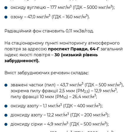
3
3
оксиду вуглецю – 177 мкг/м
(ГДК – 5000 мкг/м
);
3
3
озону – 47,0 мкг/м
(ГДК – 160 мкг/м
).
Радіаційний фон становить 0,11 мкЗв/год.
На стаціонарному пункті моніторингу атмосферного
повітря за адресою
проспект Правди, 64-Г
загальний
індекс якості повітря –
30 (низький рівень
забрудненості).
Вміст забруднюючих речовин складає:
3
3
зважені частки (пил) – 43,7 мкг/м
(ГДК – 500 мкг/м
),
3
зокрема пилу фракції 2,5 мкм (PM
) – 12,9 мкг/м
,
2,5
3
пилу фракції 10 мкм (PM
) – 26,4 мкг/м
;
10
3
3
оксиду азоту – 1,1 мкг/м
(ГДК – 400 мкг/м
);
3
3
діоксиду азоту – 12,2 мкг/м
(ГДК – 200 мкг/м
);
3
3
діоксиду сірки – 4,9 мкг/м
(ГДК – 500 мкг/м
);