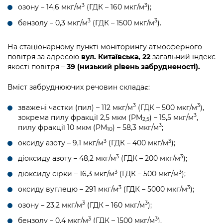
3
3
озону – 14,6 мкг/м
(ГДК – 160 мкг/м
);
3
3
бензолу – 0,3 мкг/м
(ГДК – 1500 мкг/м
).
На стаціонарному пункті моніторингу атмосферного
повітря за адресою
вул. Китаївська, 22
загальний індекс
якості повітря –
39 (низький рівень забрудненості).
Вміст забруднюючих речовин складає:
3
3
зважені частки (пил) – 112 мкг/м
(ГДК – 500 мкг/м
),
3
зокрема пилу фракції 2,5 мкм (PM
) – 15,5 мкг/м
,
2,5
3
пилу фракції 10 мкм (PM
) – 58,3 мкг/м
;
10
3
3
оксиду азоту – 9,1 мкг/м
(ГДК – 400 мкг/м
);
3
3
діоксиду азоту – 48,2 мкг/м
(ГДК – 200 мкг/м
);
3
3
діоксиду сірки – 16,3 мкг/м
(ГДК – 500 мкг/м
);
3
3
оксиду вуглецю – 291 мкг/м
(ГДК – 5000 мкг/м
);
3
3
озону – 23,2 мкг/м
(ГДК – 160 мкг/м
);
3
3
бензолу – 0,4 мкг/м
(ГДК – 1500 мкг/м
).