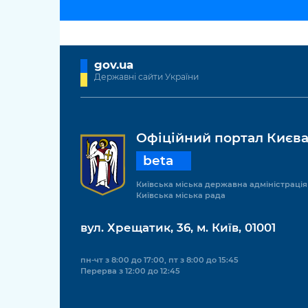
gov.ua
Державні сайти України
Офіційний портал Києв
beta
Київська міська державна адміністрація
Київська міська рада
вул. Хрещатик, 36, м. Київ, 01001
пн-чт з 8:00 до 17:00, пт з 8:00 до 15:45
Перерва з 12:00 до 12:45