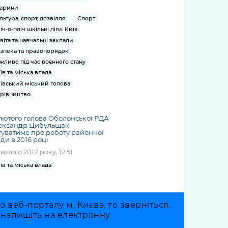
арини
льтура, спорт, дозвілля
Спорт
іч-о-пліч шкільні ліги: Київ
віта та навчальні заклади
зпека та правопорядок
жливе під час воєнного стану
їв та міська влада
ївський міський голова
рівництво
лютого голова Оболонської РДА
ександр Цибульщак
туватиме про роботу районної
ди в 2016 році
лютого 2017 року, 12:51
їв та міська влада
веб-порталу м. Києва, то зверніться,
о напишіть на електронну