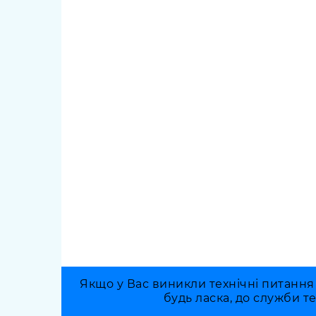
Якщо у Вас виникли технічні питання
будь ласка, до служби т