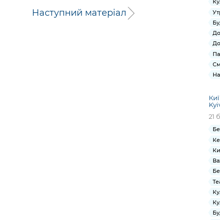
Ку
Наступний матеріал
Ут
Бу
До
До
Па
См
На
Киї
Kyi
21 
Бе
Ке
Ки
Ва
Бе
Те
Ку
Ку
Бу