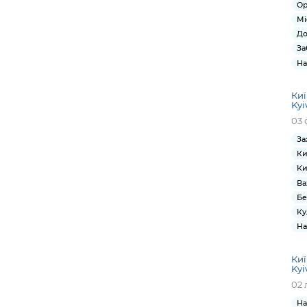
Ор
Мі
До
За
На
Киї
Kyi
03 
За
Ки
Ки
Ва
Бе
Ку
На
Киї
Kyi
02 
На