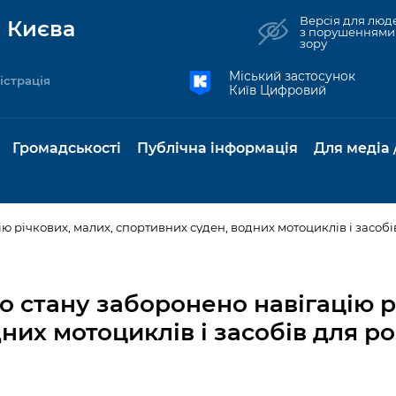
Версія для люд
 Києва
з порушеннями
зору
Міський застосунок
істрація
Київ Цифровий
Громадськості
Публічна інформація
Для медіа 
ю річкових, малих, спортивних суден, водних мотоциклів і засобі
та комунальні
Реєстр громадських
Рішення Київради
Доступ до
Містобудування та
Консультації з
Норм
Нови
об'єднань
публічної
земельні ділянки
громадськістю
база
Анон
го стану заборонено навігацію р
Контактна інформація
інформації
бсидії та
Громадські слухання
Культура, спорт,
Громадська рад
Питан
Медіа
них мотоциклів і засобів для р
Графік роботи та прийому
ий захист
Про систему
дозвілля
відпов
рея
Місцеві ініціативи
громадян
Петиції
обліку публічної
публі
свідоцтва та
Бізнес та ліцензування
Підп
інформації
інфо