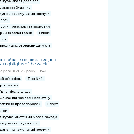
льтура, спорт, дозвілля
римання будинку
динок та комунальні послуги
роги
роги, транспорт та парковки
рки та зелені зони
Пляжі
іття
вколишнє середовище міста
в: найважливіше за тиждень |
v. Highlights of the week
березня 2025 року, 19:41
збар'єрність
Про Київ
рівництво
їв та міська влада
жливе під час воєнного стану
зпека та правопорядок
Спорт
атри
льтурно-мистецькі масові заходи
льтура, спорт, дозвілля
динок та комунальні послуги