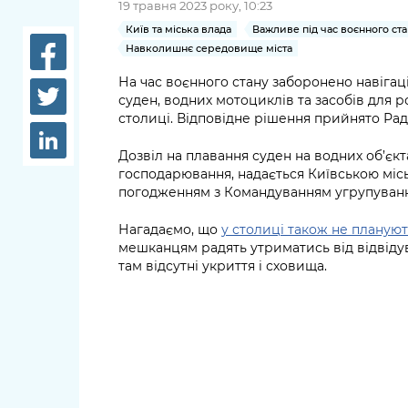
19 травня 2023 року, 10:23
довідки
Структура
Київ та міська влада
Важливе під час воєнного ста
Лікарні 
Навколишнє середовище міста
Рішення та розпорядження
На час воєнного стану заборонено навігац
Освіта та
суден, водних мотоциклів та засобів для р
Проєкти розпоряджень, що
заклади
столиці. Відповідне рішення прийнято Ра
перебувають на погодженні
КМВА
Дороги, 
Дозвіл на плавання суден на водних об’єкт
парковки
господарювання, надається Київською міс
погодженням з Командуванням угрупування 
Навколи
середови
Нагадаємо, що
у столиці також не планую
мешканцям радять утриматись від відвідув
там відсутні укриття і сховища.