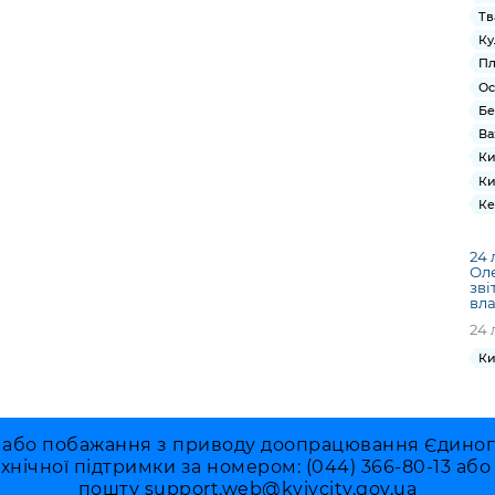
Тв
Ку
Пл
Ос
Бе
Ва
Ки
Ки
Ке
24 
Ол
зві
вла
24 
Ки
 або побажання з приводу доопрацювання Єдиного 
ехнічної підтримки за номером: (044) 366-80-13 аб
пошту
support.web@kyivcity.gov.ua