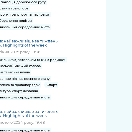
ганізація дорожнього руху
ський транспорт
роги, транспорт та парковки
бруднення повітря
вколишнє середовище міста
в: найважливіше за тиждень |
v. Highlights of the week
січня 2025 року, 19:36
хисникам, ветеранам та їхнім родинам
ївський міський голова
їв та міська влада
жливе під час воєнного стану
зпека та правопорядок
Спорт
льтура, спорт, дозвілля
вколишнє середовище міста
в: найважливіше за тиждень |
v. Highlights of the week
лютого 2024 року, 19:48
вколишнє середовище міста