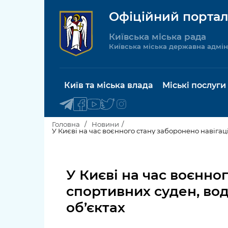
Офіційний портал
Київська міська рада
Київська міська державна адмін
Київ та міська влада
Міські послуги
Головна
Новини
У Києві на час воєнного стану заборонено навігаці
Київський міський голова
Будинок 
послуги
У Києві на час воєнно
Київська міська рада
Пільги, су
спортивних суден, вод
Про Київ
соціальн
об’єктах
Керівництво КМДА
Паспорт, 