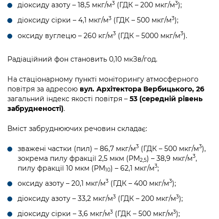
3
3
діоксиду азоту – 18,5 мкг/м
(ГДК – 200 мкг/м
);
3
3
діоксиду сірки – 4,1 мкг/м
(ГДК – 500 мкг/м
);
3
3
оксиду вуглецю – 260 кг/м
(ГДК – 5000 мкг/м
).
Радіаційний фон становить 0,10 мкЗв/год.
На стаціонарному пункті моніторингу атмосферного
повітря за адресою
вул. Архітектора Вербицького, 26
загальний індекс якості повітря –
53 (середній рівень
забрудненості)
.
Вміст забруднюючих речовин складає:
3
3
зважені частки (пил) – 86,7 мкг/м
(ГДК – 500 мкг/м
),
3
зокрема пилу фракції 2,5 мкм (PM
) – 38,9 мкг/м
,
2,5
3
пилу фракції 10 мкм (PM
) – 62,1 мкг/м
;
10
3
3
оксиду азоту – 20,1 мкг/м
(ГДК – 400 мкг/м
);
3
3
діоксиду азоту – 33,2 мкг/м
(ГДК – 200 мкг/м
);
3
3
діоксиду сірки – 3,6 мкг/м
(ГДК – 500 мкг/м
);