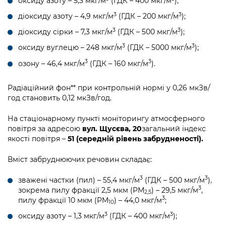
оксиду азоту – 5,3 мкг/м
(ГДК – 400 мкг/м
);
Підприємства, установи, організації
Уряд» – місцевий рівень»
Про відкриті дані
Портал Захисників та Захисниць
3
3
діоксиду азоту – 4,9 мкг/м
(ГДК – 200 мкг/м
);
Kyiv International Relations
Важливе під час воєнного стану
Портал даних Києва
3
3
діоксиду сірки – 7,3 мкг/м
(ГДК – 500 мкг/м
);
Безбар'єрність
Річні звіти
3
3
оксиду вуглецю – 248 мкг/м
(ГДК – 5000 мкг/м
);
Публічні дашборди
Портал послуг
3
3
озону – 46,4 мкг/м
(ГДК – 160 мкг/м
).
Гендерна політика
Міський застосунок Київ Цифровий
Радіаційний фон** при контрольній нормі у 0,26 мкЗв/
Безбар'єрність
год становить 0,12 мкЗв/год.
Важливе під час воєнного стану
Київська міська військова адміністрація
На стаціонарному пункті моніторингу атмосферного
повітря за адресою
вул. Щусєва, 20
загальний індекс
якості повітря –
51 (середній рівень забрудненості).
Вміст забруднюючих речовин складає:
3
3
зважені частки (пил) – 55,4 мкг/м
(ГДК – 500 мкг/м
),
3
зокрема пилу фракції 2,5 мкм (PM
) – 29,5 мкг/м
,
2,5
3
пилу фракції 10 мкм (PM
) – 44,0 мкг/м
;
10
3
3
оксиду азоту – 1,3 мкг/м
(ГДК – 400 мкг/м
);