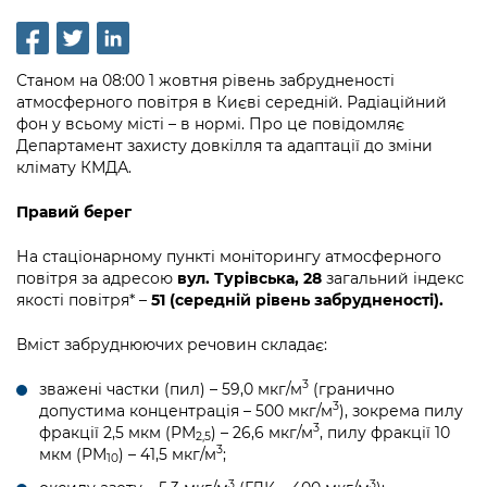
інформації
Рішення та розпорядження
Освіта та навчальні заклади
Громадська експертиза
Медіагалерея
Інформація з обмеженим доступом
Портал Послуг
Проєкти розпоряджень, що
Дороги, транспорт та парковки
Громадський бюджет
Підписатися на новини та анонси від
Станом на 08:00 1 жовтня рівень забрудненості
перебувають на погодженні КМВА
Подати запит онлайн
КМДА / Subscribe to announcements
атмосферного повітря в Києві середній. Радіаційний
Навколишнє середовище міста
Консультації з громадськістю
from the KCSA
фон у всьому місті – в нормі. Про це повідомляє
Рішення Київради
Проекти нормативно-правових та
Департамент захисту довкілля та адаптації до зміни
Містобудування та земельні ділянки
Громадська рада
інших актів
Порядок акредитації медіа /
клімату КМДА.
Контактна інформація
Accreditation process
Культура, спорт, дозвілля
Петиції
Нормативна база
Правий берег
Графік роботи та прийому громадян
Подати журналістський запит /
Бізнес та ліцензування
Відкритий бюджет
Питання і відповіді про публічну
На стаціонарному пункті моніторингу атмосферного
Submitting a media request
Вакансії
інформацію
повітря за адресою
вул. Турівська, 28
загальний індекс
Фінанси та бюджет
Контактний центр
якості повітря* –
51 (середній рівень забрудненості).
Зйомки в лікарнях в умовах воєнного
Статистика
Порядок оскарження рішень, дій чи
стану / Rules for media coverage of
Безпека та правопорядок
Допомога учасникам АТО
Вміст забруднюючих речовин складає:
бездіяльності розпорядників інформації
hospitals at work under martial law
Звернення громадян
Ритуальні послуги
Рада з питань внутрішньо переміщених
3
зважені частки (пил) – 59,0 мкг/м
(гранично
Звіти про опрацювання запитів на
Контакти для медіа / Contacts for mass
Регуляторна діяльність
осіб при Київській міській військовій
3
допустима концентрація – 500 мкг/м
), зокрема пилу
публічну інформацію
media
Іноземцям / For foreigners
3
фракції 2,5 мкм (PM
) – 26,6 мкг/м
, пилу фракції 10
адміністрації
2,5
Промисловість і наука Києва
3
мкм (PM
) – 41,5 мкг/м
;
10
Інформація для споживачів
Пам'ятки культурної спадщини
«Ініціатива «Партнерство «Відкритий
3
3