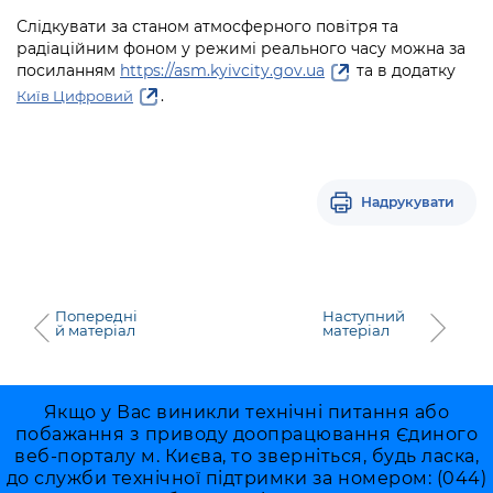
Слідкувати за станом атмосферного повітря та
радіаційним фоном у режимі реального часу можна за
посиланням
https://asm.kyivcity.gov.ua
та в додатку
.
Київ Цифровий
Надрукувати
Попередні
Наступний
й матеріал
матеріал
Якщо у Вас виникли технічні питання або
побажання з приводу доопрацювання Єдиного
веб-порталу м. Києва, то зверніться, будь ласка,
до служби технічної підтримки за номером: (044)