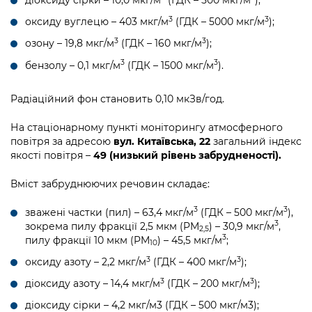
діоксиду сірки – 10,0 мкг/м
(ГДК – 500 мкг/м
);
3
3
оксиду вуглецю – 403 мкг/м
(ГДК – 5000 мкг/м
);
3
3
озону – 19,8 мкг/м
(ГДК – 160 мкг/м
);
3
3
бензолу – 0,1 мкг/м
(ГДК – 1500 мкг/м
).
Радіаційний фон становить 0,10 мкЗв/год.
На стаціонарному пункті моніторингу атмосферного
повітря за адресою
вул. Китаївська, 22
загальний індекс
якості повітря –
49 (низький рівень забрудненості).
Вміст забруднюючих речовин складає:
3
3
зважені частки (пил) – 63,4 мкг/м
(ГДК – 500 мкг/м
),
3
зокрема пилу фракції 2,5 мкм (PM
) – 30,9 мкг/м
,
2,5
3
пилу фракції 10 мкм (PM
) – 45,5 мкг/м
;
10
3
3
оксиду азоту – 2,2 мкг/м
(ГДК – 400 мкг/м
);
3
3
діоксиду азоту – 14,4 мкг/м
(ГДК – 200 мкг/м
);
діоксиду сірки – 4,2 мкг/м3 (ГДК – 500 мкг/м3);