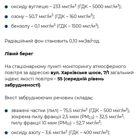
3
3
оксиду вуглецю – 233 мкг/м
(ГДК – 5000 мкг/м
);
3
3
озону – 50,7 мкг/м
(ГДК – 160 мкг/м
);
3
3
бензолу – 0,1 мкг/м
(ГДК – 1500 мкг/м
).
Радіаційний фон становить 0,10 мкЗв/год.
Лівий берег
На стаціонарному пункті моніторингу атмосферного
повітря за адресою
вул. Харківське шосе, 7/1
загальний
індекс якості повітря –
55 (середній рівень
забрудненості)
.
Вміст забруднюючих речовин складає:
3
3
зважені частки (пил) – 75,5 мкг/м
(ГДК – 500 мкг/м
),
3
зокрема пилу фракції 2,5 мкм (PM
) – 32,5 мкг/м
,
2,5
3
пилу фракції 10 мкм (PM
) – 52,7 мкг/м
;
10
3
3
оксиду азоту – 3,6 мкг/м
(ГДК – 400 мкг/м
);