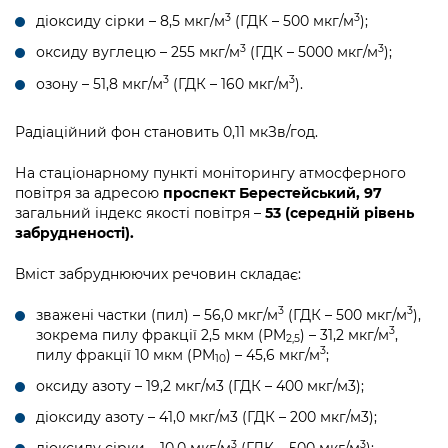
3
3
діоксиду сірки – 8,5 мкг/м
(ГДК – 500 мкг/м
);
3
3
оксиду вуглецю – 255 мкг/м
(ГДК – 5000 мкг/м
);
3
3
озону – 51,8 мкг/м
(ГДК – 160 мкг/м
).
Радіаційний фон становить 0,11 мкЗв/год.
На стаціонарному пункті моніторингу атмосферного
повітря за адресою
проспект Берестейський, 97
загальний індекс якості повітря –
53 (середній рівень
забрудненості).
Вміст забруднюючих речовин складає:
3
3
зважені частки (пил) – 56,0 мкг/м
(ГДК – 500 мкг/м
),
3
зокрема пилу фракції 2,5 мкм (PM
) – 31,2 мкг/м
,
2,5
3
пилу фракції 10 мкм (PM
) – 45,6 мкг/м
;
10
оксиду азоту – 19,2 мкг/м3 (ГДК – 400 мкг/м3);
діоксиду азоту – 41,0 мкг/м3 (ГДК – 200 мкг/м3);
3
3