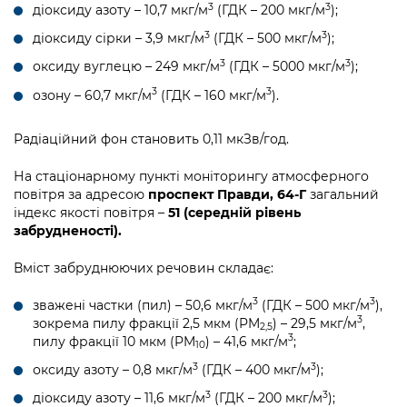
3
3
діоксиду азоту – 10,7 мкг/м
(ГДК – 200 мкг/м
);
3
3
діоксиду сірки – 3,9 мкг/м
(ГДК – 500 мкг/м
);
3
3
оксиду вуглецю – 249 мкг/м
(ГДК – 5000 мкг/м
);
3
3
озону – 60,7 мкг/м
(ГДК – 160 мкг/м
).
Радіаційний фон становить 0,11 мкЗв/год.
На стаціонарному пункті моніторингу атмосферного
повітря за адресою
проспект Правди, 64-Г
загальний
індекс якості повітря –
51 (середній рівень
забрудненості).
Вміст забруднюючих речовин складає:
3
3
зважені частки (пил) – 50,6 мкг/м
(ГДК – 500 мкг/м
),
3
зокрема пилу фракції 2,5 мкм (PM
) – 29,5 мкг/м
,
2,5
3
пилу фракції 10 мкм (PM
) – 41,6 мкг/м
;
10
3
3
оксиду азоту – 0,8 мкг/м
(ГДК – 400 мкг/м
);
3
3
діоксиду азоту – 11,6 мкг/м
(ГДК – 200 мкг/м
);