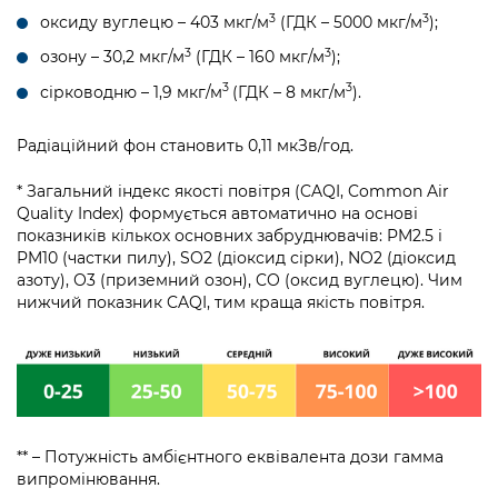
3
3
оксиду вуглецю – 403 мкг/м
(ГДК – 5000 мкг/м
);
3
3
озону – 30,2 мкг/м
(ГДК – 160 мкг/м
);
3
3
сірководню – 1,9 мкг/м
(ГДК – 8 мкг/м
).
Радіаційний фон становить 0,11 мкЗв/год.
* Загальний індекс якості повітря (CAQI, Common Air
Quality Index) формується автоматично на основі
показників кількох основних забруднювачів: PM2.5 і
PM10 (частки пилу), SO2 (діоксид сірки), NO2 (діоксид
азоту), О3 (приземний озон), CO (оксид вуглецю). Чим
нижчий показник CAQI, тим краща якість повітря.
** – Потужність амбієнтного еквівалента дози гамма
випромінювання.