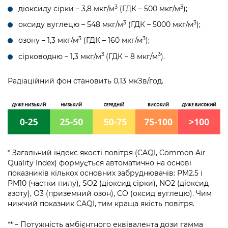
3
3
діоксиду сірки – 3,8 мкг/м
(ГДК – 500 мкг/м
);
3
3
оксиду вуглецю – 548 мкг/м
(ГДК – 5000 мкг/м
);
3
3
озону – 1,3 мкг/м
(ГДК – 160 мкг/м
);
3
3
сірководню – 1,3 мкг/м
(ГДК – 8 мкг/м
).
Радіаційний фон становить 0,13 мкЗв/год.
* Загальний індекс якості повітря (CAQI, Common Air
Quality Index) формується автоматично на основі
показників кількох основних забруднювачів: PM2.5 і
PM10 (частки пилу), SO2 (діоксид сірки), NO2 (діоксид
азоту), О3 (приземний озон), CO (оксид вуглецю). Чим
нижчий показник CAQI, тим краща якість повітря.
** – Потужність амбієнтного еквівалента дози гамма