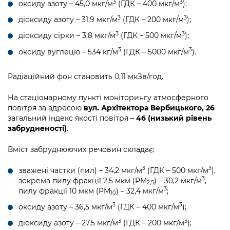
3
3
оксиду азоту – 45,0 мкг/м
(ГДК – 400 мкг/м
);
3
3
діоксиду азоту – 31,9 мкг/м
(ГДК – 200 мкг/м
);
3
3
діоксиду сірки – 3,8 мкг/м
(ГДК – 500 мкг/м
);
3
3
оксиду вуглецю – 534 кг/м
(ГДК – 5000 мкг/м
).
Радіаційний фон становить 0,11 мкЗв/год.
На стаціонарному пункті моніторингу атмосферного
повітря за адресою
вул. Архітектора Вербицького, 26
загальний індекс якості повітря –
46 (низький рівень
забрудненості)
.
Вміст забруднюючих речовин складає:
3
3
зважені частки (пил) – 34,2 мкг/м
(ГДК – 500 мкг/м
),
3
зокрема пилу фракції 2,5 мкм (PM
) – 30,2 мкг/м
,
2,5
3
пилу фракції 10 мкм (PM
) – 32,4 мкг/м
;
10
3
3
оксиду азоту – 36,5 мкг/м
(ГДК – 400 мкг/м
);
3
3
діоксиду азоту – 27,5 мкг/м
(ГДК – 200 мкг/м
);