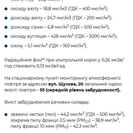
10
Підприємства, установи, організації
Уряд» – місцевий рівень»
Про відкриті дані
3
оксиду азоту – 18,8 мкг/м3 (ГДК – 400 мкг/м
);
Портал Захисників та Захисниць
Kyiv International Relations
Важливе під час воєнного стану
3
діоксиду азоту – 24,7 мкг/м3 (ГДК – 200 мкг/м
);
Портал даних Києва
Безбар'єрність
Річні звіти
3
3
діоксиду сірки – 6,8 мкг/м
(ГДК – 500 мкг/м
);
Публічні дашборди
Портал послуг
3
3
оксиду вуглецю – 428 мкг/м
(ГДК – 5000 мкг/м
);
Гендерна політика
3
3
озону – 5,1 мкг/м
(ГДК – 160 мкг/м
).
Міський застосунок Київ Цифровий
Безбар'єрність
Важливе під час воєнного стану
Радіаційний фон** при контрольній нормі у 0,26 мкЗв/
Київська міська військова адміністрація
год становить 0,13 мкЗв/год.
На стаціонарному пункті моніторингу атмосферного
повітря за адресою
вул. Щусєва, 20
загальний індекс
якості повітря –
55 (середній рівень забрудненості).
Вміст забруднюючих речовин складає:
3
3
зважені частки (пил) – 44,2 мкг/м
(ГДК – 500 мкг/м
),
3
зокрема пилу фракції 2,5 мкм (PM
) – 38,9 мкг/м
,
2,5
3
пилу фракції 10 мкм (PM
) – 42,3 мкг/м
;
10