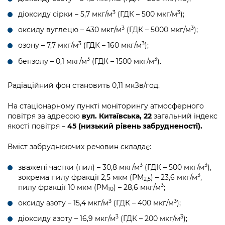
3
3
діоксиду сірки – 5,7 мкг/м
(ГДК – 500 мкг/м
);
3
3
оксиду вуглецю – 430 мкг/м
(ГДК – 5000 мкг/м
);
3
3
озону – 7,7 мкг/м
(ГДК – 160 мкг/м
);
3
3
бензолу – 0,1 мкг/м
(ГДК – 1500 мкг/м
).
Радіаційний фон становить 0,11 мкЗв/год.
На стаціонарному пункті моніторингу атмосферного
повітря за адресою
вул. Китаївська, 22
загальний індекс
якості повітря –
45 (низький рівень забрудненості).
Вміст забруднюючих речовин складає:
3
3
зважені частки (пил) – 30,8 мкг/м
(ГДК – 500 мкг/м
),
3
зокрема пилу фракції 2,5 мкм (PM
) – 23,6 мкг/м
,
2,5
3
пилу фракції 10 мкм (PM
) – 28,6 мкг/м
;
10
3
3
оксиду азоту – 15,4 мкг/м
(ГДК – 400 мкг/м
);
3
3
діоксиду азоту – 16,9 мкг/м
(ГДК – 200 мкг/м
);