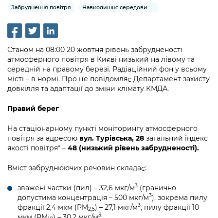
інформації
Рішення та розпорядження
Освіта та навчальні заклади
Забруднення повітря
Навколишнє середовище міста
Громадська експертиза
Медіагалерея
Інформація з обмеженим доступом
Портал Послуг
Проєкти розпоряджень, що
Дороги, транспорт та парковки
Громадський бюджет
Підписатися на новини та анонси від
перебувають на погодженні КМВА
Подати запит онлайн
КМДА / Subscribe to announcements
Навколишнє середовище міста
Станом на 08:00 20 жовтня рівень забрудненості
Консультації з громадськістю
from the KCSA
Рішення Київради
атмосферного повітря в Києві низький на лівому та
Проекти нормативно-правових та
Містобудування та земельні ділянки
середній на правому березі. Радіаційний фон у всьому
Громадська рада
інших актів
Порядок акредитації медіа /
Контактна інформація
місті – в нормі. Про це повідомляє Департамент захисту
Accreditation process
довкілля та адаптації до зміни клімату КМДА.
Культура, спорт, дозвілля
Петиції
Нормативна база
Графік роботи та прийому громадян
Подати журналістський запит /
Правий берег
Бізнес та ліцензування
Відкритий бюджет
Питання і відповіді про публічну
Submitting a media request
Вакансії
інформацію
На стаціонарному пункті моніторингу атмосферного
Фінанси та бюджет
Контактний центр
Зйомки в лікарнях в умовах воєнного
повітря за адресою
вул. Турівська, 28
загальний індекс
Статистика
Порядок оскарження рішень, дій чи
стану / Rules for media coverage of
якості повітря* –
48 (низький рівень забрудненості).
Безпека та правопорядок
Допомога учасникам АТО
бездіяльності розпорядників інформації
hospitals at work under martial law
Звернення громадян
Вміст забруднюючих речовин складає:
Ритуальні послуги
Рада з питань внутрішньо переміщених
Звіти про опрацювання запитів на
Контакти для медіа / Contacts for mass
Регуляторна діяльність
осіб при Київській міській військовій
публічну інформацію
3
зважені частки (пил) – 32,6 мкг/м
(гранично
media
Іноземцям / For foreigners
адміністрації
3
допустима концентрація – 500 мкг/м
), зокрема пилу
Промисловість і наука Києва
3
Інформація для споживачів
фракції 2,4 мкм (PM
) – 27,1 мкг/м
, пилу фракції 10
2,5
Пам'ятки культурної спадщини
«Ініціатива «Партнерство «Відкритий
3
мкм (PM
) – 30,2 мкг/м
;