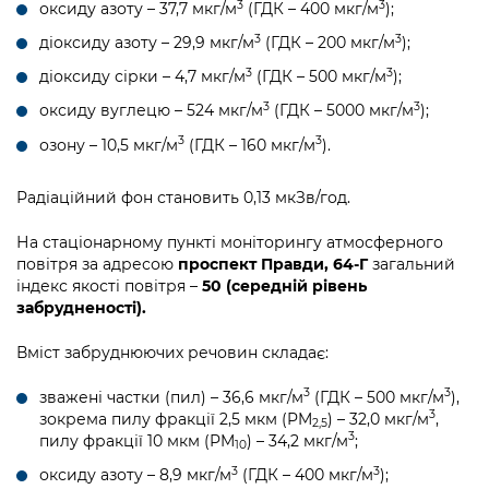
3
3
оксиду азоту – 37,7 мкг/м
(ГДК – 400 мкг/м
);
3
3
діоксиду азоту – 29,9 мкг/м
(ГДК – 200 мкг/м
);
3
3
діоксиду сірки – 4,7 мкг/м
(ГДК – 500 мкг/м
);
3
3
оксиду вуглецю – 524 мкг/м
(ГДК – 5000 мкг/м
);
3
3
озону – 10,5 мкг/м
(ГДК – 160 мкг/м
).
Радіаційний фон становить 0,13 мкЗв/год.
На стаціонарному пункті моніторингу атмосферного
повітря за адресою
проспект Правди, 64-Г
загальний
індекс якості повітря –
50 (середній рівень
забрудненості).
Вміст забруднюючих речовин складає:
3
3
зважені частки (пил) – 36,6 мкг/м
(ГДК – 500 мкг/м
),
3
зокрема пилу фракції 2,5 мкм (PM
) – 32,0 мкг/м
,
2,5
3
пилу фракції 10 мкм (PM
) – 34,2 мкг/м
;
10
3
3
оксиду азоту – 8,9 мкг/м
(ГДК – 400 мкг/м
);