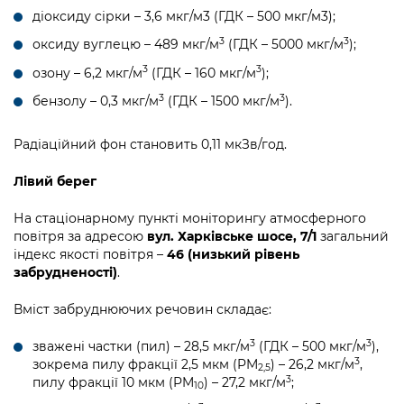
діоксиду сірки – 3,6 мкг/м3 (ГДК – 500 мкг/м3);
3
3
оксиду вуглецю – 489 мкг/м
(ГДК – 5000 мкг/м
);
3
3
озону – 6,2 мкг/м
(ГДК – 160 мкг/м
);
3
3
бензолу – 0,3 мкг/м
(ГДК – 1500 мкг/м
).
Радіаційний фон становить 0,11 мкЗв/год.
Лівий берег
На стаціонарному пункті моніторингу атмосферного
повітря за адресою
вул. Харківське шосе, 7/1
загальний
індекс якості повітря –
46 (низький рівень
забрудненості)
.
Вміст забруднюючих речовин складає:
3
3
зважені частки (пил) – 28,5 мкг/м
(ГДК – 500 мкг/м
),
3
зокрема пилу фракції 2,5 мкм (PM
) – 26,2 мкг/м
,
2,5
3
пилу фракції 10 мкм (PM
) – 27,2 мкг/м
;
10