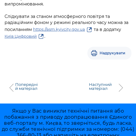
випромінювання.
Слідкувати за станом атмосферного повітря та
радіаційним фоном у режимі реального часу можна за
посиланням
та в додатку
https://asm.kyivcity.gov.ua
.
Київ Цифровий
Надрукувати
Попередні
Наступний
й матеріал
матеріал
Якщо у Вас виникли технічні питання або
побажання з приводу доопрацювання Єдиного
веб-порталу м. Києва, то зверніться, будь ласка,
до служби технічної підтримки за номером: (044)
366-80-13 або напишіть на електронну