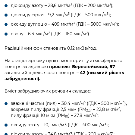
3
3
діоксиду азоту – 28,6 мкг/м
(ГДК – 200 мкг/м
);
3
3
діоксиду сірки – 9,2 мкг/м
(ГДК – 500 мкг/м
);
3
3
оксиду вуглецю – 409 мкг/м
(ГДК – 5000 мкг/м
);
3
3
озону – 6,4 мкг/м
(ГДК – 160 мкг/м
).
Радіаційний фон становить 0,12 мкЗв/год.
На стаціонарному пункті моніторингу атмосферного
повітря за адресою
проспект Берестейський, 97
загальний індекс якості повітря –
42 (низький рівень
забрудненості).
Вміст забруднюючих речовин складає:
3
3
зважені частки (пил) – 30,4 мкг/м
(ГДК – 500 мкг/м
),
3
зокрема пилу фракції 2,5 мкм (PM
) – 22,8 мкг/м
,
2,5
3
пилу фракції 10 мкм (PM
) – 27,8 мкг/м
;
10
оксиду азоту – 10,1 мкг/м3 (ГДК – 400 мкг/м3);
діоксиду азоту – 34,8 мкг/м3 (ГДК – 200 мкг/м3);