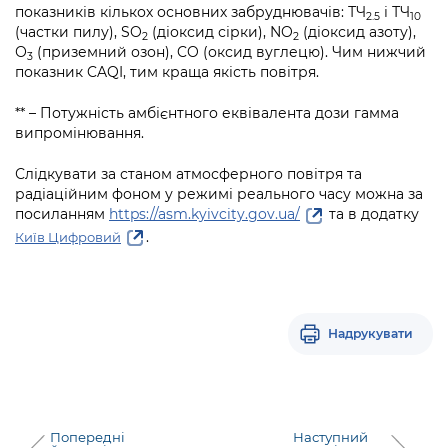
показників кількох основних забруднювачів: ТЧ
і ТЧ
2.5
10
(частки пилу), SO
(діоксид сірки), NO
(діоксид азоту),
2
2
О
(приземний озон), CO (оксид вуглецю). Чим нижчий
3
показник CAQI, тим краща якість повітря.
** – Потужність амбієнтного еквівалента дози гамма
випромінювання.
Слідкувати за станом атмосферного повітря та
радіаційним фоном у режимі реального часу можна за
посиланням
https://asm.kyivcity.gov.ua/
та в додатку
.
Київ Цифровий
Надрукувати
Попередні
Наступний