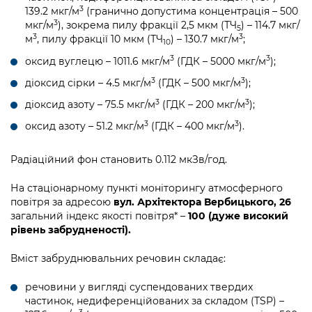
3
139.2 мкг/м
(гранично допустима концентрація – 500
3
мкг/м
), зокрема пилу фракції 2,5 мкм (ТЧ
) – 114.7 мкг/
5
3
3
м
, пилу фракції 10 мкм (ТЧ
) – 130.7 мкг/м
;
10
3
3
оксид вуглецю – 1011.6 мкг/м
(ГДК – 5000 мкг/м
);
3
3
діоксид сірки – 4.5 мкг/м
(ГДК – 500 мкг/м
);
3
3
діоксид азоту – 75.5 мкг/м
(ГДК – 200 мкг/м
);
3
3
оксид азоту – 51.2 мкг/м
(ГДК – 400 мкг/м
).
Радіаційний фон становить 0.112 мкЗв/год.
На стаціонарному пункті моніторингу атмосферного
повітря за адресою
вул. Архітектора Вербицького, 26
загальний індекс якості повітря* –
100 (дуже високий
рівень забрудненості).
Вміст забруднювальних речовин складає:
речовини у вигляді суспендованих твердих
частинок, недиференційованих за складом (TSP) –