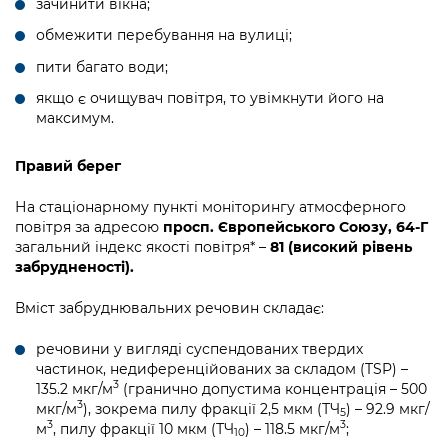
зачинити вікна;
Підприємства, установи, організації
Уряд» – місцевий рівень»
Про відкриті дані
Портал Захисників та Захисниць
обмежити перебування на вулиці;
Kyiv International Relations
Важливе під час воєнного стану
Портал даних Києва
пити багато води;
Безбар'єрність
Річні звіти
якщо є очищувач повітря, то увімкнути його на
Публічні дашборди
Портал послуг
максимум.
Гендерна політика
Міський застосунок Київ Цифровий
Правий берег
Безбар'єрність
Важливе під час воєнного стану
На стаціонарному пункті моніторингу атмосферного
Київська міська військова адміністрація
повітря за адресою
просп. Європейського Союзу, 64-Г
загальний індекс якості повітря* –
81 (високий рівень
забрудненості).
Вміст забруднювальних речовин складає:
речовини у вигляді суспендованих твердих
частинок, недиференційованих за складом (TSP) –
3
135.2 мкг/м
(гранично допустима концентрація – 500
3
мкг/м
), зокрема пилу фракції 2,5 мкм (ТЧ
) – 92.9 мкг/
5
3
3
м
, пилу фракції 10 мкм (ТЧ
) – 118.5 мкг/м
;
10