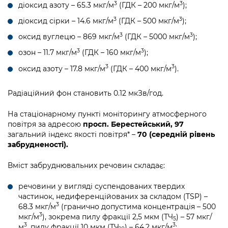
3
3
діоксид азоту – 65.3 мкг/м
(ГДК – 200 мкг/м
);
3
3
діоксид сірки – 14.6 мкг/м
(ГДК – 500 мкг/м
);
3
3
оксид вуглецю – 869 мкг/м
(ГДК – 5000 мкг/м
);
3
3
озон – 11.7 мкг/м
(ГДК – 160 мкг/м
);
3
3
оксид азоту – 17.8 мкг/м
(ГДК – 400 мкг/м
).
Радіаційний фон становить 0.12 мкЗв/год.
На стаціонарному пункті моніторингу атмосферного
повітря за адресою
просп. Берестейський, 97
загальний індекс якості повітря* –
70 (середній рівень
забрудненості).
Вміст забруднювальних речовин складає:
речовини у вигляді суспендованих твердих
частинок, недиференційованих за складом (TSP) –
3
68.3 мкг/м
(гранично допустима концентрація – 500
3
мкг/м
), зокрема пилу фракції 2,5 мкм (ТЧ
) – 57 мкг/
5
3
3
м
, пилу фракції 10 мкм (ТЧ
) – 64.2 мкг/м
;