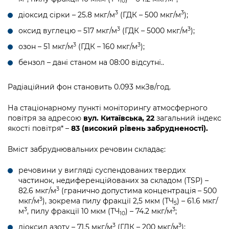
10
3
3
діоксид сірки – 25.8 мкг/м
(ГДК – 500 мкг/м
);
3
3
оксид вуглецю – 517 мкг/м
(ГДК – 5000 мкг/м
);
3
3
озон – 51 мкг/м
(ГДК – 160 мкг/м
);
бензол – дані станом на 08:00 відсутні..
Радіаційний фон становить 0.093 мкЗв/год.
На стаціонарному пункті моніторингу атмосферного
повітря за адресою
вул. Китаївська, 22
загальний індекс
якості повітря* –
83 (високий рівень забрудненості).
Вміст забруднювальних речовин складає:
речовини у вигляді суспендованих твердих
частинок, недиференційованих за складом (TSP) –
3
82.6 мкг/м
(гранично допустима концентрація – 500
3
мкг/м
), зокрема пилу фракції 2,5 мкм (ТЧ
) – 61.6 мкг/
5
3
3
м
, пилу фракції 10 мкм (ТЧ
) – 74.2 мкг/м
;
10
3
3
діоксид азоту – 71.5 мкг/м
(ГДК – 200 мкг/м
);