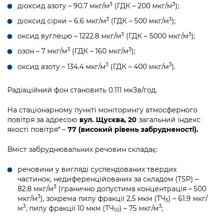
3
3
діоксид азоту – 90.7 мкг/м
(ГДК – 200 мкг/м
);
3
3
діоксид сірки – 6.6 мкг/м
(ГДК – 500 мкг/м
);
3
3
оксид вуглецю – 1222.8 мкг/м
(ГДК – 5000 мкг/м
);
3
3
озон – 7 мкг/м
(ГДК – 160 мкг/м
);
3
3
оксид азоту – 134.4 мкг/м
(ГДК – 400 мкг/м
).
Радіаційний фон становить 0.111 мкЗв/год.
На стаціонарному пункті моніторингу атмосферного
повітря за адресою
вул. Щусєва, 20
загальний індекс
якості повітря* –
77 (високий рівень забрудненості).
Вміст забруднювальних речовин складає:
речовини у вигляді суспендованих твердих
частинок, недиференційованих за складом (TSP) –
3
82.8 мкг/м
(гранично допустима концентрація – 500
3
мкг/м
), зокрема пилу фракції 2,5 мкм (ТЧ
) – 61.9 мкг/
5
3
3
м
, пилу фракції 10 мкм (ТЧ
) – 75 мкг/м
;
10