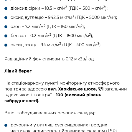
3
3
діоксид сірки – 18.5 мкг/м
(ГДК – 500 мкг/м
);
3
3
оксид вуглецю – 942.5 мкг/м
(ГДК – 5000 мкг/м
);
3
3
озон – 7.2 мкг/м
(ГДК – 160 мкг/м
);
3
3
бензол – 0.2 мкг/м
(ГДК – 1500 мкг/м
);
3
3
оксид азоту – 94 мкг/м
(ГДК – 400 мкг/м
).
Радіаційний фон становить 0.12 мкЗв/год.
Лівий берег
На стаціонарному пункті моніторингу атмосферного
повітря за адресою
вул. Харківське шосе, 7/1
загальний
індекс якості повітря* –
100 (високий рівень
забрудненості).
Вміст забруднювальних речовин складає:
речовини у вигляді суспендованих твердих
частинок, недиференційованих за складом (TSP) –