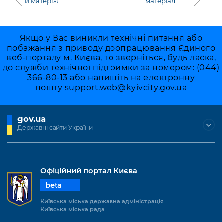
й матеріал
матеріал
Якщо у Вас виникли технічні питання або
побажання з приводу доопрацювання Єдиного
веб-порталу м. Києва, то зверніться, будь ласка,
до служби технічної підтримки за номером: (044)
366-80-13 або напишіть на електронну
пошту
support.web@kyivcity.gov.ua
gov.ua
Державні сайти України
Офіційний портал Києва
beta
Київська міська державна адміністрація
Київська міська рада