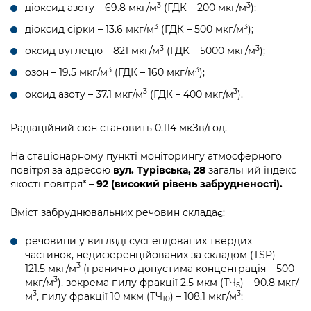
3
3
діоксид азоту – 69.8 мкг/м
(ГДК – 200 мкг/м
);
3
3
діоксид сірки – 13.6 мкг/м
(ГДК – 500 мкг/м
);
3
3
оксид вуглецю – 821 мкг/м
(ГДК – 5000 мкг/м
);
3
3
озон – 19.5 мкг/м
(ГДК – 160 мкг/м
);
3
3
оксид азоту – 37.1 мкг/м
(ГДК – 400 мкг/м
).
Радіаційний фон становить 0.114 мкЗв/год.
На стаціонарному пункті моніторингу атмосферного
повітря за адресою
вул. Турівська, 28
загальний індекс
якості повітря* –
92 (високий рівень забрудненості).
Вміст забруднювальних речовин складає:
речовини у вигляді суспендованих твердих
частинок, недиференційованих за складом (TSP) –
3
121.5 мкг/м
(гранично допустима концентрація – 500
3
мкг/м
), зокрема пилу фракції 2,5 мкм (ТЧ
) – 90.8 мкг/
5
3
3
м
, пилу фракції 10 мкм (ТЧ
) – 108.1 мкг/м
;
10