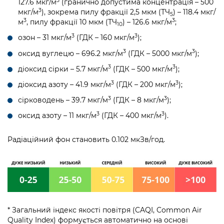
3
127.6 мкг/м
(гранично допустима концентрація – 500
3
мкг/м
), зокрема пилу фракції 2,5 мкм (ТЧ
) – 118.4 мкг/
5
3
3
м
, пилу фракції 10 мкм (ТЧ
) – 126.6 мкг/м
;
10
3
3
озон – 31 мкг/м
(ГДК – 160 мкг/м
);
3
3
оксид вуглецю – 696.2 мкг/м
(ГДК – 5000 мкг/м
);
3
3
діоксид сірки – 5.7 мкг/м
(ГДК – 500 мкг/м
);
3
3
діоксид азоту – 41.9 мкг/м
(ГДК – 200 мкг/м
);
3
3
сірководень – 39.7 мкг/м
(ГДК – 8 мкг/м
);
3
3
оксид азоту – 11 мкг/м
(ГДК – 400 мкг/м
).
Радіаційний фон становить 0.102 мкЗв/год.
* Загальний індекс якості повітря (CAQI, Common Air
Quality Index) формується автоматично на основі