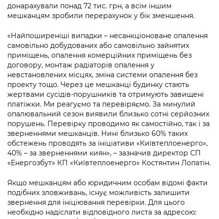
донарахували понад 72 тис. грн, а всім іншим
мешканцям зробили перерахунок у бік зменшення.
«Найпоширеніші випадки – несанкціоноване опалення
самовільно добудованих або самовільно зайнятих
приміщень, опалення комерційних приміщень без
договору, монтаж радіаторів опалення у
невстановлених місцях, зміна системи опалення без
проекту тощо. Через це мешканці будинку стають
жертвами сусідів-порушників та отримують завищені
платіжки. Ми реагуємо та перевіряємо. За минулий
опалювальний сезон виявили близько сотні серйозних
порушень. Перевірку проводимо як самостійно, так і за
зверненнями мешканців. Нині близько 60% таких
обстежень проводять за ініціативи «Київтеплоенерго»,
40% – за зверненнями киян», – зазначив директор СП
«Енергозбут» КП «Київтеплоенерго» Костянтин Лопатін.
Якщо мешканцям або юридичним особам відомі факти
подібних зловживань, існує можливість залишити
звернення для ініціювання перевірки. Для цього
необхідно надіслати відповідного листа за адресою: