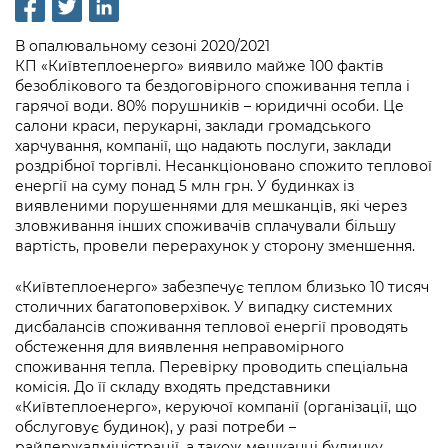
інформації
Рішення та розпорядження
Освіта та навчальні заклади
Громадська експертиза
Медіагалерея
Інформація з обмеженим доступом
Портал Послуг
В опалювальному сезоні 2020/2021
Проєкти розпоряджень, що
Дороги, транспорт та парковки
Громадський бюджет
Підписатися на новини та анонси від
КП «Київтеплоенерго» виявило майже 100 фактів
перебувають на погодженні КМВА
Подати запит онлайн
безоблікового та бездоговірного споживання тепла і
КМДА / Subscribe to announcements
Навколишнє середовище міста
Консультації з громадськістю
гарячої води. 80% порушників – юридичні особи. Це
from the KCSA
Рішення Київради
салони краси, перукарні, заклади громадського
Проекти нормативно-правових та
Містобудування та земельні ділянки
Громадська рада
харчування, компанії, що надають послуги, заклади
інших актів
Порядок акредитації медіа /
Контактна інформація
роздрібної торгівлі. Несанкціоновано спожито теплової
Accreditation process
Культура, спорт, дозвілля
Петиції
енергії на суму понад 5 млн грн. У будинках із
Нормативна база
Графік роботи та прийому громадян
виявленими порушеннями для мешканців, які через
Подати журналістський запит /
Бізнес та ліцензування
зловживання інших споживачів сплачували більшу
Відкритий бюджет
Питання і відповіді про публічну
Submitting a media request
Вакансії
вартість, провели перерахунок у сторону зменшення.
інформацію
Фінанси та бюджет
Контактний центр
Зйомки в лікарнях в умовах воєнного
Статистика
«Київтеплоенерго» забезпечує теплом близько 10 тисяч
Порядок оскарження рішень, дій чи
стану / Rules for media coverage of
столичних багатоповерхівок. У випадку системних
Безпека та правопорядок
Допомога учасникам АТО
бездіяльності розпорядників інформації
hospitals at work under martial law
дисбалансів споживання теплової енергії проводять
Звернення громадян
обстеження для виявлення неправомірного
Ритуальні послуги
Рада з питань внутрішньо переміщених
Звіти про опрацювання запитів на
Контакти для медіа / Contacts for mass
споживання тепла. Перевірку проводить спеціальна
Регуляторна діяльність
осіб при Київській міській військовій
публічну інформацію
комісія. До її складу входять представники
media
Іноземцям / For foreigners
адміністрації
«Київтеплоенерго», керуючої компанії (організації, що
Промисловість і наука Києва
Інформація для споживачів
обслуговує будинок), у разі потреби –
Пам'ятки культурної спадщини
«Ініціатива «Партнерство «Відкритий
райдержадміністрації, а також мешканці будинку.