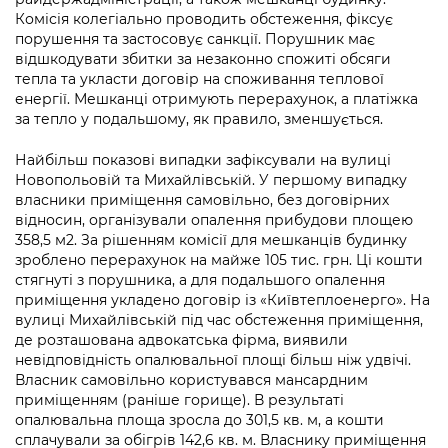
Підприємства, установи, організації
Уряд» – місцевий рівень»
Про відкриті дані
Комісія колегіально проводить обстеження, фіксує
Портал Захисників та Захисниць
порушення та застосовує санкції. Порушник має
Kyiv International Relations
Важливе під час воєнного стану
відшкодувати збитки за незаконно спожиті обсяги
Портал даних Києва
Безбар'єрність
тепла та укласти договір на споживання теплової
Річні звіти
енергії. Мешканці отримують перерахунок, а платіжка
Публічні дашборди
Портал послуг
за тепло у подальшому, як правило, зменшується.
Гендерна політика
Міський застосунок Київ Цифровий
Найбільш показові випадки зафіксували на вулиці
Безбар'єрність
Новопольовій та Михайлівській. У першому випадку
Важливе під час воєнного стану
власники приміщення самовільно, без договірних
Київська міська військова адміністрація
відносин, організували опалення прибудови площею
358,5 м2. За рішенням комісії для мешканців будинку
зроблено перерахунок на майже 105 тис. грн. Ці кошти
стягнуті з порушника, а для подальшого опалення
приміщення укладено договір із «Київтеплоенерго». На
вулиці Михайлівській під час обстеження приміщення,
де розташована адвокатська фірма, виявили
невідповідність опалювальної площі більш ніж удвічі.
Власник самовільно користувався мансардним
приміщенням (раніше горище). В результаті
опалювальна площа зросла до 301,5 кв. м, а кошти
сплачували за обігрів 142,6 кв. м. Власнику приміщення