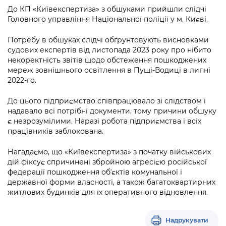
інформації
Рішення та розпорядження
Освіта та навчальні заклади
До КП «Київекспертиза» з обшуками прийшли слідчі
Громадська експертиза
Медіагалерея
Головного управління Національної поліції у м. Києві.
Інформація з обмеженим доступом
Портал Послуг
Проєкти розпоряджень, що
Дороги, транспорт та парковки
Громадський бюджет
Підписатися на новини та анонси від
перебувають на погодженні КМВА
Потребу в обшуках слідчі обґрунтовують висновками
Подати запит онлайн
КМДА / Subscribe to announcements
судових експертів від листопада 2023 року про нібито
Навколишнє середовище міста
Консультації з громадськістю
from the KCSA
Рішення Київради
некоректність звітів щодо обстеження пошкоджених
Проекти нормативно-правових та
мереж зовнішнього освітлення в Пущі-Водиці в липні
Містобудування та земельні ділянки
Громадська рада
інших актів
Порядок акредитації медіа /
2022-го.
Контактна інформація
Accreditation process
Культура, спорт, дозвілля
Петиції
Нормативна база
До цього підприємство співпрацювало зі слідством і
Графік роботи та прийому громадян
Подати журналістський запит /
надавало всі потрібні документи, тому причини обшуку
Бізнес та ліцензування
Відкритий бюджет
Питання і відповіді про публічну
Submitting a media request
є незрозумілими. Наразі робота підприємства і всіх
Вакансії
інформацію
працівників заблокована.
Фінанси та бюджет
Контактний центр
Зйомки в лікарнях в умовах воєнного
Статистика
Порядок оскарження рішень, дій чи
Нагадаємо, що «Київекспертиза» з початку військових
стану / Rules for media coverage of
Безпека та правопорядок
Допомога учасникам АТО
бездіяльності розпорядників інформації
дій фіксує спричинені збройною агресією російської
hospitals at work under martial law
Звернення громадян
федерації пошкодження обʼєктів комунальної і
Ритуальні послуги
Рада з питань внутрішньо переміщених
державної форми власності, а також багатоквартирних
Звіти про опрацювання запитів на
Контакти для медіа / Contacts for mass
Регуляторна діяльність
осіб при Київській міській військовій
житлових будинків для їх оперативного відновлення.
публічну інформацію
media
Іноземцям / For foreigners
адміністрації
Промисловість і наука Києва
Інформація для споживачів
Пам'ятки культурної спадщини
Надрукувати
«Ініціатива «Партнерство «Відкритий