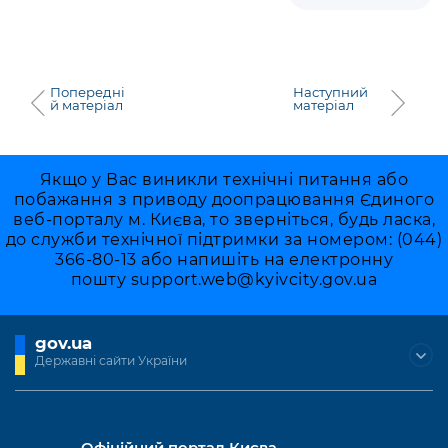
Підприємства, установи, організації
Уряд» – місцевий рівень»
Про відкриті дані
Портал Захисників та Захисниць
Kyiv International Relations
Важливе під час воєнного стану
Портал даних Києва
Безбар'єрність
Річні звіти
Попередні
Наступний
Публічні дашборди
й матеріал
матеріал
Портал послуг
Гендерна політика
Міський застосунок Київ Цифровий
Безбар'єрність
Якщо у Вас виникли технічні питання або
Важливе під час воєнного стану
побажання з приводу доопрацювання Єдиного
Київська міська військова адміністрація
веб-порталу м. Києва, то зверніться, будь ласка,
до служби технічної підтримки за номером: (044)
366-80-13 або напишіть на електронну
пошту
support.web@kyivcity.gov.ua
gov.ua
Державні сайти України
Офіційний портал Києва