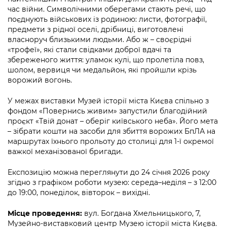
час війни. Символічними оберегами стають речі, що
поєднують військових із родиною: листи, фотографії,
предмети з рідної оселі, дрібниці, виготовлені
власноруч близькими людьми. Або ж – своєрідні
«трофеї», які стали свідками доброї вдачі та
збереженого життя: уламок кулі, що пролетіла повз,
шолом, вервиця чи медальйон, які пройшли крізь
ворожий вогонь.
У межах виставки Музей історії міста Києва спільно з
фондом «Повернись живим» запустили благодійний
проєкт «Твій донат – оберіг київського неба». Його мета
– зібрати кошти на засоби для збиття ворожих БпЛА на
маршрутах їхнього прольоту до столиці для 1-ї окремої
важкої механізованої бригади.
Експозицію можна переглянути до 24 січня 2026 року
згідно з графіком роботи музею: середа–неділя – з 12:00
до 19:00, понеділок, вівторок – вихідні.
Місце проведення:
вул. Богдана Хмельницького, 7,
Музейно-виставковий центр Музею історії міста Києва.