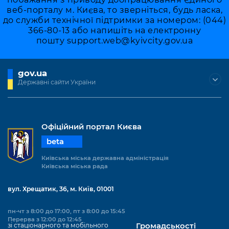
веб-порталу м. Києва, то зверніться, будь ласка,
до служби технічної підтримки за номером: (044)
366-80-13 або напишіть на електронну
пошту
support.web@kyivcity.gov.ua
gov.ua
Державні сайти України
Офіційний портал Києва
beta
Київська міська державна адміністрація
Київська міська рада
вул. Хрещатик, 36, м. Київ, 01001
пн-чт з 8:00 до 17:00, пт з 8:00 до 15:45
Перерва з 12:00 до 12:45
зі стаціонарного та мобільного
Громадськості