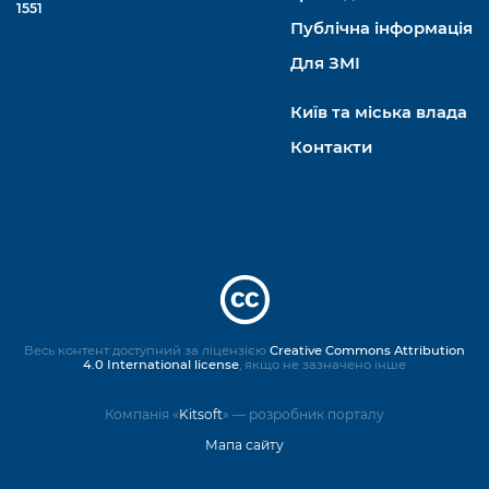
1551
Публічна інформація
Для ЗМІ
Київ та міська влада
Контакти
Весь контент доступний за ліцензією
Creative Commons Attribution
4.0 International license
, якщо не зазначено інше
Компанія «
Kitsoft
» — розробник порталу
Мапа сайту