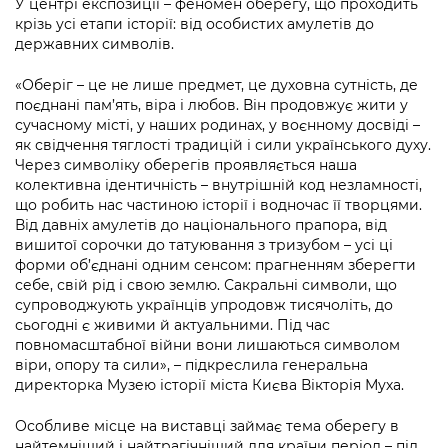
У центрі експозиції – феномен оберегу, що проходить
крізь усі етапи історії: від особистих амулетів до
державних символів.
«Оберіг – це не лише предмет, це духовна сутність, де
поєднані пам’ять, віра і любов. Він продовжує жити у
сучасному місті, у наших родинах, у воєнному досвіді –
як свідчення тяглості традицій і сили українського духу.
Через символіку оберегів проявляється наша
колективна ідентичність – внутрішній код незламності,
що робить нас частиною історії і водночас її творцями.
Від давніх амулетів до національного прапора, від
вишитої сорочки до татуювання з тризубом – усі ці
форми об’єднані одним сенсом: прагненням зберегти
себе, свій рід і свою землю. Сакральні символи, що
супроводжують українців упродовж тисячоліть, до
сьогодні є живими й актуальними. Під час
повномасштабної війни вони лишаються символом
віри, опору та сили», – підкреслила генеральна
директорка Музею історії міста Києва Вікторія Муха.
Особливе місце на виставці займає тема оберегу в
найтемніший і найтрагічніший для країни період – під