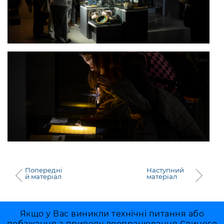
Попередні
Наступний
й матеріал
матеріал
Якщо у Вас виникли технічні питання або
побажання з приводу доопрацювання Єдиного