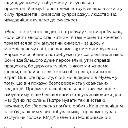
Підприємства, установи, організації
індивідуальному, побутовому та суспільно-
Уряд» – місцевий рівень»
Про відкриті дані
Портал Захисників та Захисниць
презентаційному. Проєкт демонструє, як віра в захисну
Kyiv International Relations
силу предметів і символів супроводжує людство від
Важливе під час воєнного стану
Портал даних Києва
найдавніших культур до сучасності.
Безбар'єрність
Річні звіти
Публічні дашборди
«Віра – це те, чого людина потребує у час випробувань,
Портал послуг
коли світ навколо стає хитким. У такі моменти хочеться
Гендерна політика
триматися за річ, амулет чи символ – за щось у
Міський застосунок Київ Цифровий
матеріальному світі, що допомагає вистояти духовно.
Безбар'єрність
Наразі ми особливо потребуємо цих сакральних знаків.
Важливе під час воєнного стану
Вони здебільшого дуже персональні, утім справді
Київська міська військова адміністрація
працюють, бо дарують ту віру, з якою ми живемо
щодня, особливо після нічних обстрілів, прильотів і
втрат. Цінність проєкту, який ми відкрили в Музеї, – у
тому, що він показує безперервність українських
традицій. Предмети нашої реальності з часом лише
набуватимуть ще більшої ваги і стануть знаковими для
майбутніх поколінь. Підтримувати такі виставки
важливо, бо збережена пам’ять робить Київ сильнішим
та об’єднанішим у випробуваннях», – прокоментував
заступник голови КМДА Валентин Мондриївський.