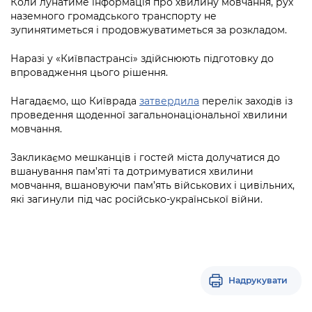
Коли лунатиме інформація про хвилину мовчання, рух
Підприємства, установи, організації
Уряд» – місцевий рівень»
Про відкриті дані
наземного громадського транспорту не
Портал Захисників та Захисниць
зупинятиметься і продовжуватиметься за розкладом.
Kyiv International Relations
Важливе під час воєнного стану
Портал даних Києва
Безбар'єрність
Наразі у «Київпастрансі» здійснюють підготовку до
Річні звіти
Публічні дашборди
впровадження цього рішення.
Портал послуг
Гендерна політика
Нагадаємо, що Київрада
затвердила
перелік заходів із
Міський застосунок Київ Цифровий
проведення щоденної загальнонаціональної хвилини
Безбар'єрність
мовчання.
Важливе під час воєнного стану
Київська міська військова адміністрація
Закликаємо мешканців і гостей міста долучатися до
вшанування пам’яті та дотримуватися хвилини
мовчання, вшановуючи пам’ять військових і цивільних,
які загинули під час російсько-української війни.
Надрукувати