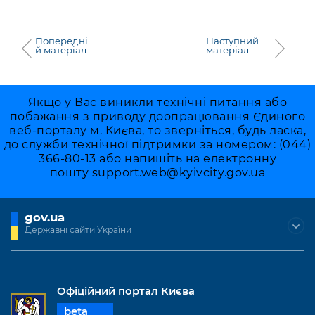
Попередні
Наступний
й матеріал
матеріал
Якщо у Вас виникли технічні питання або
побажання з приводу доопрацювання Єдиного
веб-порталу м. Києва, то зверніться, будь ласка,
до служби технічної підтримки за номером: (044)
366-80-13 або напишіть на електронну
пошту
support.web@kyivcity.gov.ua
gov.ua
Державні сайти України
Офіційний портал Києва
beta