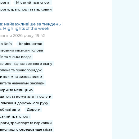
роги
Міський транспорт
роги, транспорт та парковки
в: найважливіше за тиждень |
v. Highlights of the week
липня 2026 року, 19:45
о Київ
Керівництво
ївський міський голова
їв та міська влада
жливе під час воєнного стану
зпека та правопорядок
ителям та вихователям
віта та навчальні заклади
карні та медицина
динок та комунальні послуги
ганізація дорожнього руху
обисті авто
Дороги
ський транспорт
роги, транспорт та парковки
вколишнє середовище міста