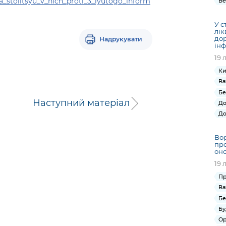
na_stolitsyu_v_nich_proti_3_lyutogo_inform
Бе
У с
лік
до
Надрукувати
інф
19 
Ки
Ва
Бе
Наступний матеріал
До
До
Вор
про
оно
19 
Пр
Ва
Бе
Бу
Ор