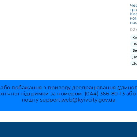
Чер
тра
Ки
ком
нас
02 
Ки
Ва
Бе
До
До
 або побажання з приводу доопрацювання Єдиного 
ехнічної підтримки за номером: (044) 366-80-13 аб
пошту
support.web@kyivcity.gov.ua