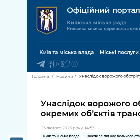
Офіційний портал
Київська міська рада
Київська міська державна адмін
Київ та міська влада
Міські послуги
Унаслідок ворожого обстріл
Головна
Новини
Київський міський голова
Будинок 
послуги
Унаслідок ворожого о
Київська міська рада
окремих об’єктів тра
Пільги, су
Про Київ
соціальн
03 лютого 2026 року, 14:53
Керівництво КМДА
Паспорт, 
Київ та міська влада
Важливе під час воєнного ста