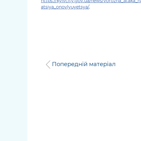
https://kyivcity.gov.ua/news/vorozha_ataka_
atsiya_onovlyuyetsya/
.
Попередній матеріал