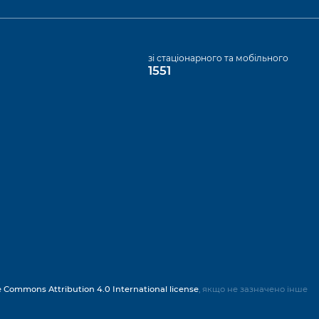
а
зі стаціонарного та мобільного
1551
e Commons Attribution 4.0 International license
, якщо не зазначено інше