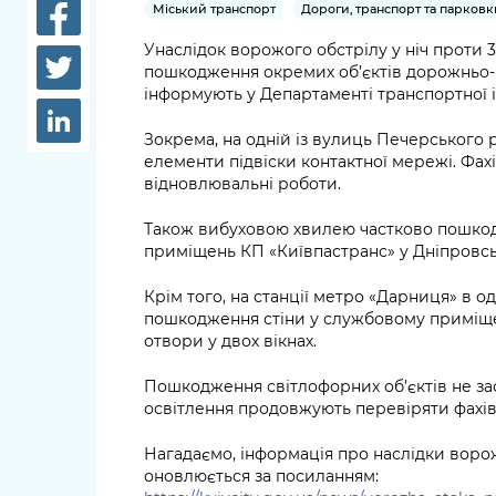
довідки
Міський транспорт
Дороги, транспорт та парковк
Структура
Унаслідок ворожого обстрілу у ніч проти 3
Лікарні 
пошкодження окремих об’єктів дорожньо-
Рішення та розпорядження
інформують у Департаменті транспортної
Освіта та
Проєкти розпоряджень, що
заклади
Зокрема, на одній із вулиць Печерського
перебувають на погодженні
елементи підвіски контактної мережі. Фах
КМВА
Дороги, 
відновлювальні роботи.
парковки
Також вибуховою хвилею частково пошкод
Навколи
приміщень КП «Київпастранс» у Дніпровсь
середови
Крім того, на станції метро «Дарниця» в о
пошкодження стіни у службовому приміщенн
отвори у двох вікнах.
Пошкодження світлофорних об’єктів не за
освітлення продовжують перевіряти фахів
Нагадаємо, інформація про наслідки ворож
оновлюється за посиланням: