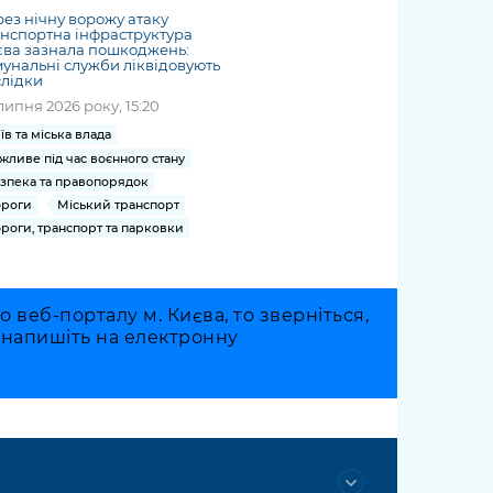
ез нічну ворожу атаку
нспортна інфраструктура
єва зазнала пошкоджень:
унальні служби ліквідовують
лідки
липня 2026 року, 15:20
їв та міська влада
жливе під час воєнного стану
зпека та правопорядок
роги
Міський транспорт
роги, транспорт та парковки
веб-порталу м. Києва, то зверніться,
о напишіть на електронну