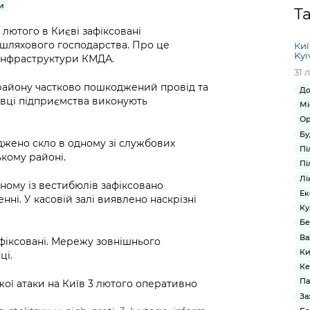
Громадська
Вакансії
Відкритий бюд
ся на
и
Т
експертиза
Фінанси та бюджет
Інформація з
Поря
новин
 лютого в Києві зафіксовані
Статистика
Контактний це
та медицина
обмеженим
оска
анонс
шляхового господарства. Про це
Киї
Громадський
Безпека та
доступом
рішен
КМДА
Kyi
 інфраструктури КМДА.
Звернення громадян
 навчальні
бюджет
правопорядок
безді
Subsc
31 
Подати запит
розпо
to
 району частково пошкоджений провід та
До
Регуляторна діяльність
Ритуальні послуги
онлайн
інфор
anno
івці підприємства виконують
Мі
транспорт та
ment
Ор
Іноземцям / For
Проекти
Звіти
from 
Бу
foreigners
жено скло в одному зі службових
нормативно-
опра
KCSA
Пі
шнє
кому районі.
правових та
запит
Пі
ще міста
інших актів
публі
Лі
дному із вестибюлів зафіксовано
інфо
Ек
і. У касовій залі виявлено наскрізні
Ку
Бе
Ва
фіксовані. Мережу зовнішнього
Ки
ці.
Ке
Па
ої атаки на Київ 3 лютого оперативно
За