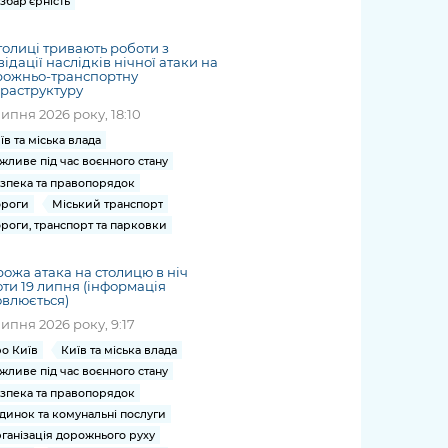
збар'єрність
толиці тривають роботи з
відації наслідків нічної атаки на
рожньо-транспортну
раструктуру
липня 2026 року, 18:10
їв та міська влада
жливе під час воєнного стану
зпека та правопорядок
роги
Міський транспорт
роги, транспорт та парковки
ожа атака на столицю в ніч
ти 19 липня (інформація
влюється)
липня 2026 року, 9:17
о Київ
Київ та міська влада
жливе під час воєнного стану
зпека та правопорядок
динок та комунальні послуги
ганізація дорожнього руху