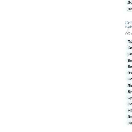
До
До
Киї
Kyi
03 
Пр
Ки
Ки
Ва
Бе
Вч
Ос
Лі
Бу
Ор
Ос
Мі
До
На