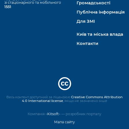
зі стаціонарного та мобільного
Громадськості
1551
Публічна інформація
Для ЗМІ
Київ та міська влада
Контакти
Весь контент доступний за ліцензією
Creative Commons Attribution
4.0 International license
, якщо не зазначено інше
Компанія «
Kitsoft
» — розробник порталу
Мапа сайту