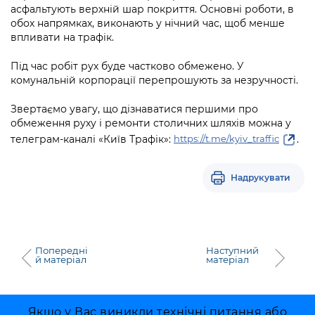
Підприємства, установи, організації
асфальтують верхній шар покриття. Основні роботи, в
Уряд» – місцевий рівень»
Про відкриті дані
Портал Захисників та Захисниць
обох напрямках, виконають у нічний час, щоб менше
Kyiv International Relations
впливати на трафік.
Важливе під час воєнного стану
Портал даних Києва
Безбар'єрність
Річні звіти
Під час робіт рух буде частково обмежено. У
Публічні дашборди
Портал послуг
комунальній корпорації перепрошують за незручності.
Гендерна політика
Звертаємо увагу, що дізнаватися першими про
Міський застосунок Київ Цифровий
Безбар'єрність
обмеження руху і ремонти столичних шляхів можна у
Важливе під час воєнного стану
телеграм-каналі «Київ Трафік»:
.
https://t.me/kyiv_traffic
Київська міська військова адміністрація
Надрукувати
Попередні
Наступний
й матеріал
матеріал
Якщо у Вас виникли технічні питання або