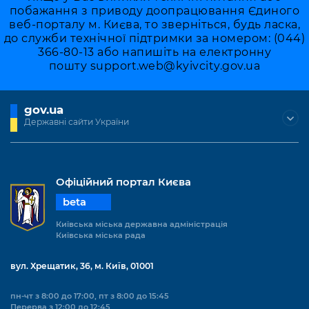
побажання з приводу доопрацювання Єдиного
веб-порталу м. Києва, то зверніться, будь ласка,
до служби технічної підтримки за номером: (044)
366-80-13 або напишіть на електронну
пошту
support.web@kyivcity.gov.ua
gov.ua
Державні сайти України
Офіційний портал Києва
beta
Київська міська державна адміністрація
Київська міська рада
вул. Хрещатик, 36, м. Київ, 01001
пн-чт з 8:00 до 17:00, пт з 8:00 до 15:45
Перерва з 12:00 до 12:45