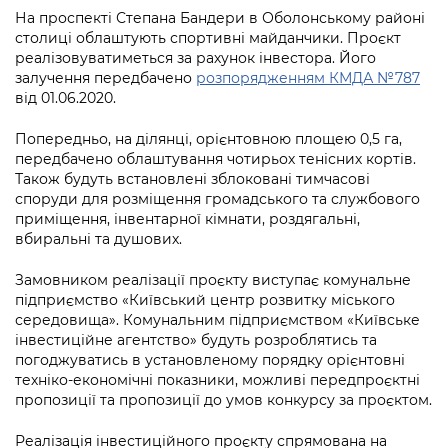
інформації
Рішення та розпорядження
Освіта та навчальні заклади
Громадська експертиза
На проспекті Степана Бандери в Оболонському районі
Медіагалерея
столиці облаштують спортивні майданчики. Проєкт
Інформація з обмеженим доступом
Портал Послуг
Проєкти розпоряджень, що
Дороги, транспорт та парковки
реалізовуватиметься за рахунок інвестора. Його
Громадський бюджет
Підписатися на новини та анонси від
перебувають на погодженні КМВА
залучення передбачено
розпорядженням КМДА №787
Подати запит онлайн
КМДА / Subscribe to announcements
від 01.06.2020.
Навколишнє середовище міста
Консультації з громадськістю
from the KCSA
Рішення Київради
Проекти нормативно-правових та
Попередньо, на ділянці, орієнтовною площею 0,5 га,
Містобудування та земельні ділянки
Громадська рада
інших актів
Порядок акредитації медіа /
передбачено облаштування чотирьох тенісних кортів.
Контактна інформація
Accreditation process
Також будуть встановлені зблоковані тимчасові
Культура, спорт, дозвілля
Петиції
Нормативна база
споруди для розміщення громадського та службового
Графік роботи та прийому громадян
Подати журналістський запит /
приміщення, інвентарної кімнати, роздягальні,
Бізнес та ліцензування
Відкритий бюджет
Питання і відповіді про публічну
Submitting a media request
вбиральні та душових.
Вакансії
інформацію
Фінанси та бюджет
Контактний центр
Зйомки в лікарнях в умовах воєнного
Замовником реалізації проєкту виступає комунальне
Статистика
Порядок оскарження рішень, дій чи
підприємство «Київський центр розвитку міського
стану / Rules for media coverage of
Безпека та правопорядок
Допомога учасникам АТО
бездіяльності розпорядників інформації
середовища». Комунальним підприємством «Київське
hospitals at work under martial law
Звернення громадян
інвестиційне агентство» будуть розроблятись та
Ритуальні послуги
Рада з питань внутрішньо переміщених
погоджуватись в установленому порядку орієнтовні
Звіти про опрацювання запитів на
Контакти для медіа / Contacts for mass
Регуляторна діяльність
осіб при Київській міській військовій
техніко-економічні показники, можливі передпроєктні
публічну інформацію
media
Іноземцям / For foreigners
адміністрації
пропозиції та пропозиції до умов конкурсу за проєктом.
Промисловість і наука Києва
Інформація для споживачів
Пам'ятки культурної спадщини
«Ініціатива «Партнерство «Відкритий
Реалізація інвестиційного проєкту спрямована на