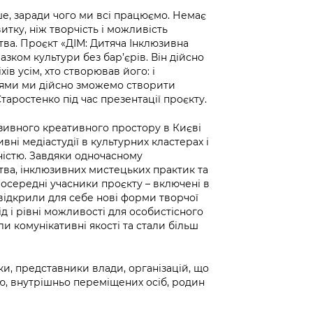
е, заради чого ми всі працюємо. Немає
итку, ніж творчість і можливість
ва. Проєкт «ДІМ: Дитяча Інклюзивна
азком культури без бар’єрів. Він дійсно
ів усім, хто створював його: і
лями ми дійсно зможемо створити
таростенко під час презентації проєкту.
юзивного креативного простору в Києві
вні медіастудії в культурних кластерах і
дністю. Завдяки одночасному
тва, інклюзивних мистецьких практик та
посередні учасники проєкту – включені в
відкрили для себе нові форми творчої
д і рівні можливості для особистісного
и комунікативні якості та стали більш
тьки, представники влади, організацій, що
ю, внутрішньо переміщених осіб, родин