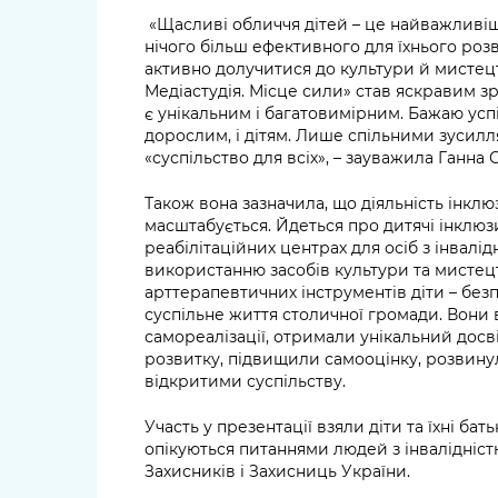
«Щасливі обличчя дітей – це найважливіш
нічого більш ефективного для їхнього розв
активно долучитися до культури й мистецт
Медіастудія. Місце сили» став яскравим зр
є унікальним і багатовимірним. Бажаю успіх
дорослим, і дітям. Лише спільними зусил
«суспільство для всіх»,
– зауважила Ганна С
Також вона зазначила, що діяльність інкл
масштабується. Йдеться про дитячі інклюзи
реабілітаційних центрах для осіб з інвалі
використанню засобів культури та мистец
арттерапевтичних інструментів діти – без
суспільне життя столичної громади. Вони 
самореалізації, отримали унікальний досві
розвитку, підвищили самооцінку, розвинул
відкритими суспільству.
Участь у презентації взяли діти та їхні ба
опікуються питаннями людей з інвалідніст
Захисників і Захисниць України.