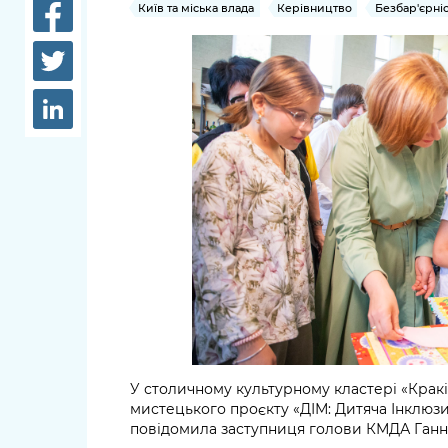
довідки
Київ та міська влада
Керівництво
Безбар'єрніс
Структура
Лікарні 
Рішення та розпорядження
Освіта та
Проєкти розпоряджень, що
заклади
перебувають на погодженні
КМВА
Дороги, 
парковки
Навколи
середови
У столичному культурному кластері «Кракі
мистецького проєкту «ДІМ: Дитяча Інклюзи
повідомила заступниця голови КМДА Ганн