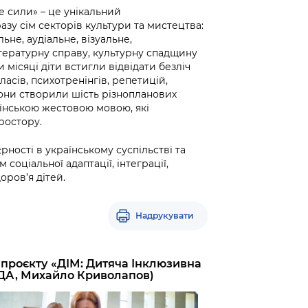
е сили» – це унікальний
зу сім секторів культури та мистецтва:
льне, аудіальне, візуальне,
тературну справу, культурну спадщину
 місяці діти встигли відвідати безліч
асів, психотренінгів, репетицій,
 вони створили шість різнопланових
аїнською жестовою мовою, які
ростору.
ності в українському суспільстві та
соціальної адаптації, інтеграції,
ров’я дітей.
Надрукувати
 проєкту «ДІМ: Дитяча Інклюзивна
МДА, Михайло Криволапов)