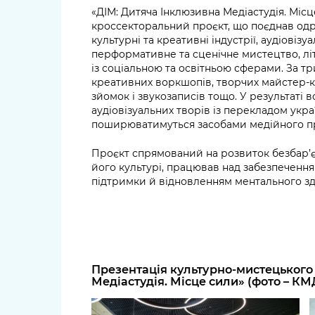
«ДІМ: Дитяча Інклюзивна Медіастудія. Місц
кроссекторальний проєкт, що поєднав одра
культурні та креативні індустрії, аудіовізуа
перформативне та сценічне мистецтво, лі
із соціальною та освітньою сферами. За три
креативних воркшопів, творчих майстер-кл
зйомок і звукозаписів тощо. У результаті
аудіовізуальних творів із перекладом укр
поширюватимуться засобами медійного п
Проєкт спрямований на розвиток безбар’єр
його культурі, працював над забезпеченням 
підтримки й відновленням ментального здо
Презентація культурно-мистецького
Медіастудія. Місце сили» (фото – К