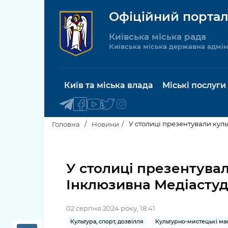
Офіційний портал
Київська міська рада
Київська міська державна адмін
Київ та міська влада
Міські послуги
У столиці презентували куль
Головна
Новини
Київський міський голова
Будинок 
послуги
У столиці презентува
Київська міська рада
Інклюзивна Медіастуді
Пільги, су
Про Київ
соціальн
02 серпня 2024 року, 18:41
Керівництво КМДА
Паспорт, 
Культура, спорт, дозвілля
Культурно-мистецькі ма