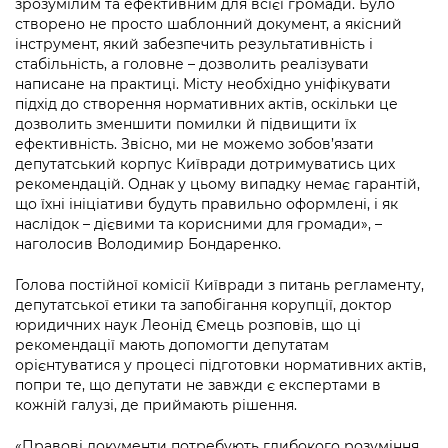
зрозумілим та ефективним для всієї громади. Було
Підприємства, установи, організації
Уряд» – місцевий рівень»
Про відкриті дані
створено не просто шаблонний документ, а якісний
Портал Захисників та Захисниць
інструмент, який забезпечить результативність і
Kyiv International Relations
Важливе під час воєнного стану
Портал даних Києва
стабільність, а головне – дозволить реалізувати
Безбар'єрність
написане на практиці. Місту необхідно уніфікувати
Річні звіти
Публічні дашборди
підхід до створення нормативних актів, оскільки це
Портал послуг
дозволить зменшити помилки й підвищити їх
Гендерна політика
ефективність. Звісно, ми не можемо зобов’язати
Міський застосунок Київ Цифровий
депутатський корпус Київради дотримуватись цих
Безбар'єрність
рекомендацій. Однак у цьому випадку немає гарантій,
Важливе під час воєнного стану
що їхні ініціативи будуть правильно оформлені, і як
Київська міська військова адміністрація
наслідок – дієвими та корисними для громади», –
наголосив Володимир Бондаренко.
Голова постійної комісії Київради з питань регламенту,
депутатської етики та запобігання корупції, доктор
юридичних наук Леонід Ємець розповів, що ці
рекомендації мають допомогти депутатам
орієнтуватися у процесі підготовки нормативних актів,
попри те, що депутати не завжди є експертами в
кожній галузі, де приймають рішення.
«Правові документи потребують глибокого розуміння