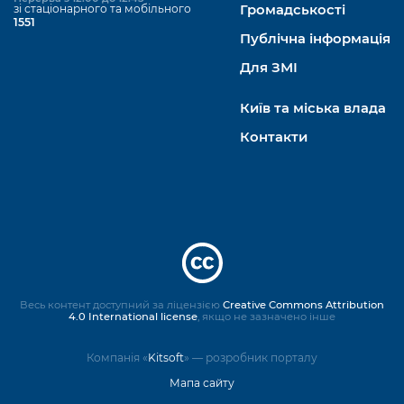
зі стаціонарного та мобільного
Громадськості
1551
Публічна інформація
Для ЗМІ
Київ та міська влада
Контакти
Весь контент доступний за ліцензією
Creative Commons Attribution
4.0 International license
, якщо не зазначено інше
Компанія «
Kitsoft
» — розробник порталу
Мапа сайту