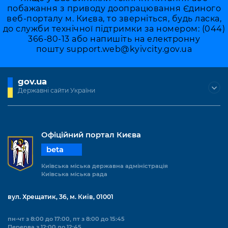
побажання з приводу доопрацювання Єдиного
веб-порталу м. Києва, то зверніться, будь ласка,
до служби технічної підтримки за номером: (044)
366-80-13 або напишіть на електронну
пошту
support.web@kyivcity.gov.ua
gov.ua
Державні сайти України
Офіційний портал Києва
beta
Київська міська державна адміністрація
Київська міська рада
вул. Хрещатик, 36, м. Київ, 01001
пн-чт з 8:00 до 17:00, пт з 8:00 до 15:45
Перерва з 12:00 до 12:45