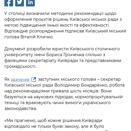
інформації
Рішення та розпорядження
Освіта та навчальні заклади
Громадська експертиза
Медіагалерея
Інформація з обмеженим доступом
Портал Послуг
У столиці визначили методичні рекомендації щодо
Проєкти розпоряджень, що
Дороги, транспорт та парковки
Громадський бюджет
Підписатися на новини та анонси від
оформлення проєктів рішень Київської міської ради з
перебувають на погодженні КМВА
Подати запит онлайн
метою підвищення їхньої якості та ефективності.
КМДА / Subscribe to announcements
Навколишнє середовище міста
Консультації з громадськістю
Відповідне розпорядження підписав Київський міський
from the KCSA
Рішення Київради
голова Віталій Кличко.
Проекти нормативно-правових та
Містобудування та земельні ділянки
Громадська рада
інших актів
Порядок акредитації медіа /
Контактна інформація
Документ розробили юристи Київського столичного
Accreditation process
Культура, спорт, дозвілля
Петиції
університету імені Бориса Грінченка спільно з
Нормативна база
Графік роботи та прийому громадян
фахівцями секретаріату Київради та представниками
Подати журналістський запит /
Бізнес та ліцензування
громадськості.
Відкритий бюджет
Питання і відповіді про публічну
Submitting a media request
Вакансії
інформацію
Фінанси та бюджет
Контактний центр
Як
заступник міського голови – секретар
зазначив
Зйомки в лікарнях в умовах воєнного
Статистика
Київської міської ради Володимир Бондаренко, робота
Порядок оскарження рішень, дій чи
стану / Rules for media coverage of
Безпека та правопорядок
над рекомендаціями тривала шість місяців. Вони
Допомога учасникам АТО
бездіяльності розпорядників інформації
hospitals at work under martial law
Звернення громадян
базуються на наукових підходах, нормопроєктувальній
техніці та враховують чинні вимоги українського
Ритуальні послуги
Рада з питань внутрішньо переміщених
Звіти про опрацювання запитів на
Контакти для медіа / Contacts for mass
Регуляторна діяльність
законодавства.
осіб при Київській міській військовій
публічну інформацію
media
Іноземцям / For foreigners
адміністрації
«Ми прагнемо, щоб кожне рішення Київради
Промисловість і наука Києва
Інформація для споживачів
відповідало не тільки букві закону, але й було
Пам'ятки культурної спадщини
«Ініціатива «Партнерство «Відкритий