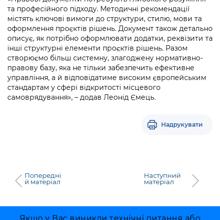
та професійного підходу. Методичні рекомендації
містять ключові вимоги до структури, стилю, мови та
оформлення проєктів рішень. Документ також детально
описує, як потрібно оформлювати додатки, реквізити та
інші структурні елементи проєктів рішень. Разом
створюємо більш системну, злагоджену нормативно-
правову базу, яка не тільки забезпечить ефективне
управління, а й відповідатиме високим європейським
стандартам у сфері відкритості місцевого
самоврядування», – додав Леонід Ємець.
Надрукувати
Попередні
Наступний
й матеріал
матеріал
Якщо у Вас виникли технічні питання або