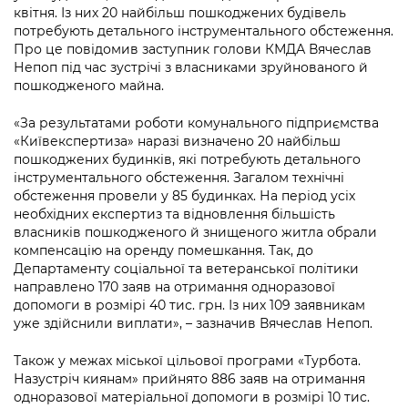
Підприємства, установи, організації
квітня. Із них 20 найбільш пошкоджених будівель
Уряд» – місцевий рівень»
Про відкриті дані
Портал Захисників та Захисниць
потребують детального інструментального обстеження.
Kyiv International Relations
Про це повідомив заступник голови КМДА Вячеслав
Важливе під час воєнного стану
Портал даних Києва
Безбар'єрність
Непоп під час зустрічі з власниками зруйнованого й
Річні звіти
пошкодженого майна.
Публічні дашборди
Портал послуг
Гендерна політика
«За результатами роботи комунального підприємства
«Київекспертиза» наразі визначено 20 найбільш
Міський застосунок Київ Цифровий
Безбар'єрність
пошкоджених будинків, які потребують детального
інструментального обстеження. Загалом технічні
Важливе під час воєнного стану
обстеження провели у 85 будинках. На період усіх
Київська міська військова адміністрація
необхідних експертиз та відновлення більшість
власників пошкодженого й знищеного житла обрали
компенсацію на оренду помешкання. Так, до
Департаменту соціальної та ветеранської політики
направлено 170 заяв на отримання одноразової
допомоги в розмірі 40 тис. грн. Із них 109 заявникам
уже здійснили виплати», – зазначив Вячеслав Непоп.
Також у межах міської цільової програми «Турбота.
Назустріч киянам» прийнято 886 заяв на отримання
одноразової матеріальної допомоги в розмірі 10 тис.