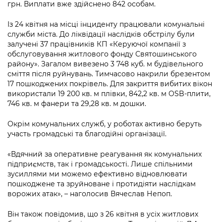
грн. Виплати вже здійснено 842 особам.
Із 24 квітня на місці інциденту працювали комунальні
служби міста. До ліквідації наслідків обстрілу були
залучені 37 працівників КП «Керуючої компанії з
обслуговування житлового фонду Святошинського
району». Загалом вивезено 3 748 куб. м будівельного
сміття після руйнувань. Тимчасово накрили брезентом
17 пошкоджених покрівель. Для закриття вибитих вікон
використали 19 200 кв. м плівки, 842,2 кв. м OSB-плити,
746 кв. м фанери та 29,28 кв. м дошки.
Окрім комунальних служб, у роботах активно беруть
участь громадські та благодійні організації.
«Вдячний за оперативне реагування як комунальних
підприємств, так і громадськості. Лише спільними
зусиллями ми можемо ефективно відновлювати
пошкоджене та зруйноване і протидіяти наслідкам
ворожих атак», – наголосив Вячеслав Непоп.
Він також повідомив, що з 26 квітня в усіх житлових