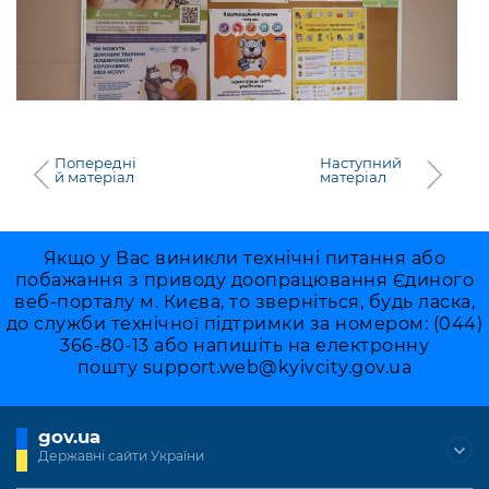
Попередні
Наступний
й матеріал
матеріал
Якщо у Вас виникли технічні питання або
побажання з приводу доопрацювання Єдиного
веб-порталу м. Києва, то зверніться, будь ласка,
до служби технічної підтримки за номером: (044)
366-80-13 або напишіть на електронну
пошту
support.web@kyivcity.gov.ua
gov.ua
Державні сайти України