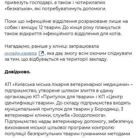
Підприємства, установи, організації
привезуть господарі, а також і чотирилапих
Уряд» – місцевий рівень»
Про відкриті дані
«безхатьків», які потребуватимуть допомоги.
Портал Захисників та Захисниць
Kyiv International Relations
Важливе під час воєнного стану
Портал даних Києва
Поки що інфекційне відділення розраховане лише на
Безбар'єрність
собак і вміщує 12 тварин. До кінця року планується
Річні звіти
Публічні дашборди
також відкриття інфекційного відділення для котів.
Портал послуг
Гендерна політика
Нагадаємо, раніше у клініці запрацювала
Міський застосунок Київ Цифровий
, яка дає змогу всім охочим слідкувати
онлайн камера
Безбар'єрність
за тим, що відбувається на території закладу.
Важливе під час воєнного стану
Київська міська військова адміністрація
Довідково.
КП «Київська міська лікарня ветеринарної медицини» –
підприємство, утворене шляхом злиття в єдину
організацію КП «Притулок для тварин» і КП «Центр
ідентифікації тварин». До складу підприємства входять
муніципальний притулок для тварин у Бородянці, 3
ветеринарні клініки, служба «Зоодопомога».
Підприємство надає ветеринарну допомогу, забезпечує
виконання міської цільової програми контролю
популяції безпритульних тварин гуманними методами