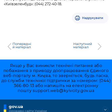
Підприємства, установи, організації
Уряд» – місцевий рівень»
«Київзеленбуд»: (044) 272-40-18.
Про відкриті дані
Портал Захисників та Захисниць
Kyiv International Relations
Важливе під час воєнного стану
Портал даних Києва
Безбар'єрність
Надрукувати
Річні звіти
Публічні дашборди
Портал послуг
Гендерна політика
Міський застосунок Київ Цифровий
Безбар'єрність
Попередні
Наступний
й матеріал
матеріал
Важливе під час воєнного стану
Київська міська військова адміністрація
Якщо у Вас виникли технічні питання або
побажання з приводу доопрацювання Єдиного
веб-порталу м. Києва, то зверніться, будь ласка,
до служби технічної підтримки за номером: (044)
366-80-13 або напишіть на електронну
пошту
support.web@kyivcity.gov.ua
gov.ua
Державні сайти України