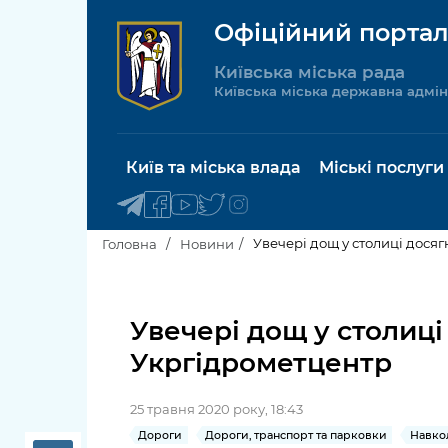
Офіційний портал
Київська міська рада
Київська міська державна адмін
Київ та міська влада
Міські послуги
Увечері дощ у столиці дося
Головна
Новини
Київський міський голова
Будинок 
послуги
Увечері дощ у столиці
Київська міська рада
Укргідрометцентр
Пільги, су
Про Київ
соціальн
25 травня 2020 року, 18:43
Керівництво КМДА
Паспорт, 
Дороги
Дороги, транспорт та парковки
Навко