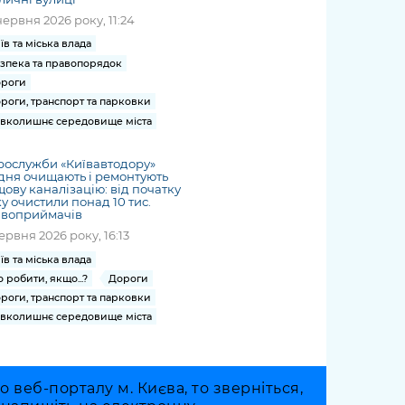
червня 2026 року, 11:24
їв та міська влада
зпека та правопорядок
роги
роги, транспорт та парковки
вколишнє середовище міста
рослужби «Київавтодору»
ня очищають і ремонтують
ову каналізацію: від початку
у очистили понад 10 тис.
ивоприймачів
червня 2026 року, 16:13
їв та міська влада
 робити, якщо...?
Дороги
роги, транспорт та парковки
вколишнє середовище міста
веб-порталу м. Києва, то зверніться,