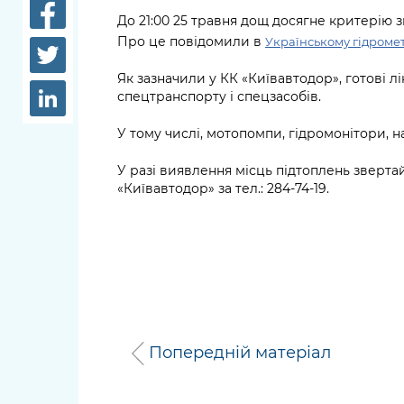
довідки
До 21:00 25 травня дощ досягне критерію з
Структура
Про це повідомили в
Українському гідромет
Лікарні 
Рішення та розпорядження
Як зазначили у КК «Київавтодор», готові л
Освіта та
спецтранспорту і спецзасобів.
Проєкти розпоряджень, що
заклади
перебувають на погодженні
У тому числі, мотопомпи, гідромонітори, на
КМВА
Дороги, 
парковки
У разі виявлення місць підтоплень зверта
«Київавтодор» за тел.: 284-74-19.
Навколи
середови
Попередній матеріал