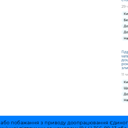
29 
Ки
Бе
До
До
На
Гід
щод
дощ
рок
зл
11 
Ки
Що
До
На
 або побажання з приводу доопрацювання Єдиного 