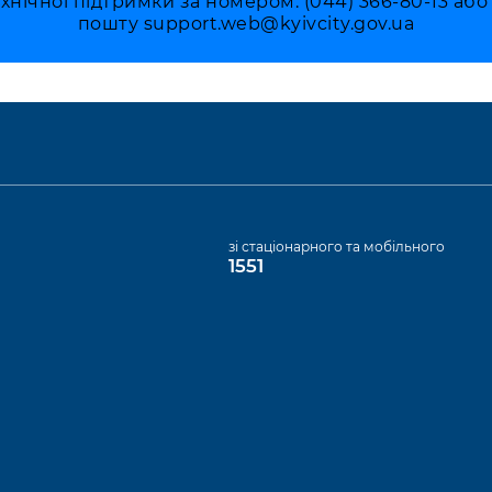
ехнічної підтримки за номером: (044) 366-80-13 аб
пошту
support.web@kyivcity.gov.ua
а
зі стаціонарного та мобільного
1551