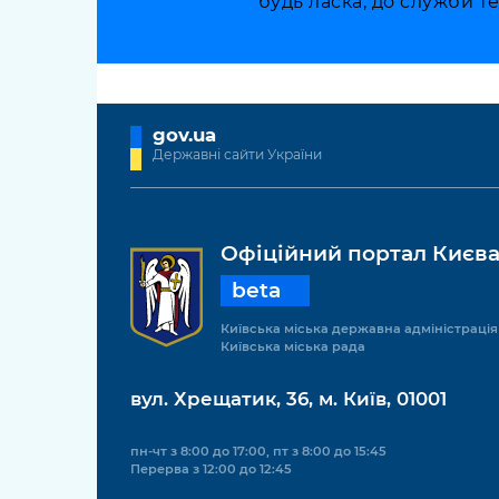
будь ласка, до служби т
gov.ua
Державні сайти України
Офіційний портал Києв
beta
Київська міська державна адміністрація
Київська міська рада
вул. Хрещатик, 36, м. Київ, 01001
пн-чт з 8:00 до 17:00, пт з 8:00 до 15:45
Перерва з 12:00 до 12:45