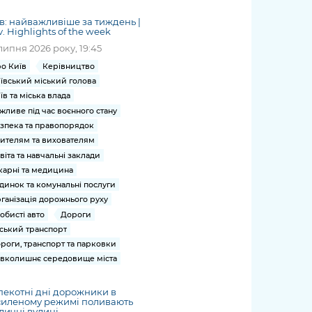
в: найважливіше за тиждень |
v. Highlights of the week
липня 2026 року, 19:45
о Київ
Керівництво
ївський міський голова
їв та міська влада
жливе під час воєнного стану
зпека та правопорядок
ителям та вихователям
віта та навчальні заклади
карні та медицина
динок та комунальні послуги
ганізація дорожнього руху
обисті авто
Дороги
ський транспорт
роги, транспорт та парковки
вколишнє середовище міста
пекотні дні дорожники в
силеному режимі поливають
личні вулиці