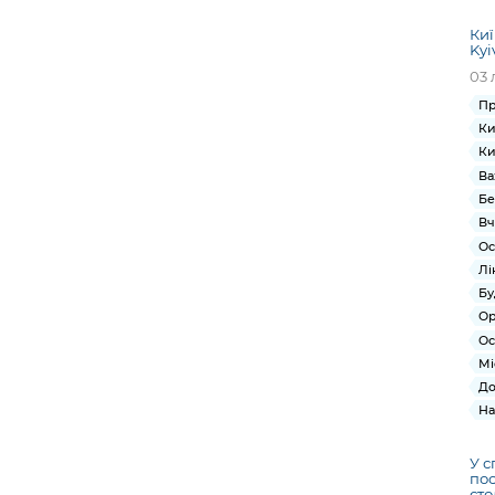
Киї
Kyi
03 
Пр
Ки
Ки
Ва
Бе
Вч
Ос
Лі
Бу
Ор
Ос
Мі
До
На
У с
по
сто