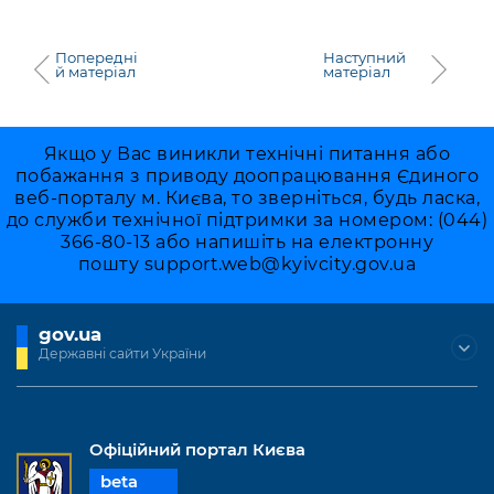
Попередні
Наступний
й матеріал
матеріал
Якщо у Вас виникли технічні питання або
побажання з приводу доопрацювання Єдиного
веб-порталу м. Києва, то зверніться, будь ласка,
до служби технічної підтримки за номером: (044)
366-80-13 або напишіть на електронну
пошту
support.web@kyivcity.gov.ua
gov.ua
Державні сайти України
Офіційний портал Києва
beta