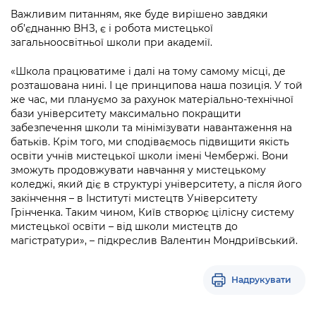
Підприємства, установи, організації
Уряд» – місцевий рівень»
Про відкриті дані
Важливим питанням, яке буде вирішено завдяки
Портал Захисників та Захисниць
об’єднанню ВНЗ, є і робота мистецької
Kyiv International Relations
Важливе під час воєнного стану
загальноосвітньої школи при академії.
Портал даних Києва
Безбар'єрність
Річні звіти
«Школа працюватиме і далі на тому самому місці, де
Публічні дашборди
Портал послуг
розташована нині. І це принципова наша позиція. У той
Гендерна політика
же час, ми плануємо за рахунок матеріально-технічної
Міський застосунок Київ Цифровий
бази університету максимально покращити
Безбар'єрність
забезпечення школи та мінімізувати навантаження на
Важливе під час воєнного стану
батьків. Крім того, ми сподіваємось підвищити якість
Київська міська військова адміністрація
освіти учнів мистецької школи імені Чембержі. Вони
зможуть продовжувати навчання у мистецькому
коледжі, який діє в структурі університету, а після його
закінчення – в Інституті мистецтв Університету
Грінченка. Таким чином, Київ створює цілісну систему
мистецької освіти – від школи мистецтв до
магістратури», – підкреслив Валентин Мондриївський.
Надрукувати