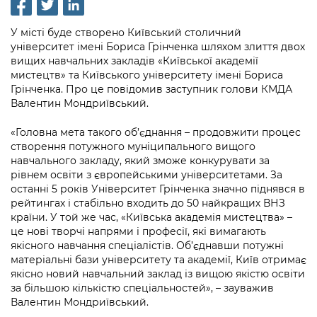
інформації
Рішення та розпорядження
Освіта та навчальні заклади
Громадська експертиза
Медіагалерея
Інформація з обмеженим доступом
Портал Послуг
У місті буде створено Київський столичний
Проєкти розпоряджень, що
Дороги, транспорт та парковки
Громадський бюджет
університет імені Бориса Грінченка шляхом злиття двох
Підписатися на новини та анонси від
перебувають на погодженні КМВА
Подати запит онлайн
вищих навчальних закладів «Київської академії
КМДА / Subscribe to announcements
Навколишнє середовище міста
Консультації з громадськістю
мистецтв» та Київського університету імені Бориса
from the KCSA
Рішення Київради
Грінченка. Про це повідомив заступник голови КМДА
Проекти нормативно-правових та
Містобудування та земельні ділянки
Громадська рада
Валентин Мондриївський.
інших актів
Порядок акредитації медіа /
Контактна інформація
Accreditation process
Культура, спорт, дозвілля
Петиції
«Головна мета такого об’єднання – продовжити процес
Нормативна база
Графік роботи та прийому громадян
створення потужного муніципального вищого
Подати журналістський запит /
Бізнес та ліцензування
навчального закладу, який зможе конкурувати за
Відкритий бюджет
Питання і відповіді про публічну
Submitting a media request
Вакансії
рівнем освіти з європейськими університетами. За
інформацію
останні 5 років Університет Грінченка значно піднявся в
Фінанси та бюджет
Контактний центр
Зйомки в лікарнях в умовах воєнного
Статистика
рейтингах і стабільно входить до 50 найкращих ВНЗ
Порядок оскарження рішень, дій чи
стану / Rules for media coverage of
країни. У той же час, «Київська академія мистецтва» –
Безпека та правопорядок
Допомога учасникам АТО
бездіяльності розпорядників інформації
hospitals at work under martial law
це нові творчі напрями і професії, які вимагають
Звернення громадян
якісного навчання спеціалістів. Об’єднавши потужні
Ритуальні послуги
Рада з питань внутрішньо переміщених
Звіти про опрацювання запитів на
Контакти для медіа / Contacts for mass
матеріальні бази університету та академії, Київ отримає
Регуляторна діяльність
осіб при Київській міській військовій
публічну інформацію
якісно новий навчальний заклад із вищою якістю освіти
media
Іноземцям / For foreigners
адміністрації
за більшою кількістю спеціальностей», – зауважив
Промисловість і наука Києва
Інформація для споживачів
Валентин Мондриївський.
Пам'ятки культурної спадщини
«Ініціатива «Партнерство «Відкритий