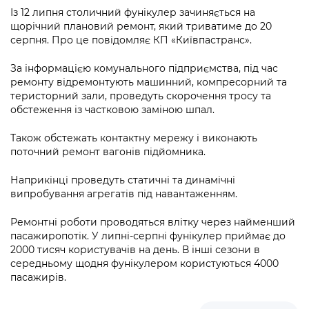
інформації
Рішення та розпорядження
Освіта та навчальні заклади
Громадська експертиза
Із 12 липня столичний фунікулер зачиняється на
Медіагалерея
щорічний плановий ремонт, який триватиме до 20
Інформація з обмеженим доступом
Портал Послуг
Проєкти розпоряджень, що
Дороги, транспорт та парковки
серпня. Про це повідомляє КП «Київпастранс».
Громадський бюджет
Підписатися на новини та анонси від
перебувають на погодженні КМВА
Подати запит онлайн
КМДА / Subscribe to announcements
Навколишнє середовище міста
За інформацією комунального підприємства, під час
Консультації з громадськістю
from the KCSA
Рішення Київради
ремонту відремонтують машинний, компресорний та
Проекти нормативно-правових та
теристорний зали, проведуть скорочення тросу та
Містобудування та земельні ділянки
Громадська рада
інших актів
Порядок акредитації медіа /
обстеження із частковою заміною шпал.
Контактна інформація
Accreditation process
Культура, спорт, дозвілля
Петиції
Нормативна база
Також обстежать контактну мережу і виконають
Графік роботи та прийому громадян
Подати журналістський запит /
поточний ремонт вагонів підйомника.
Бізнес та ліцензування
Відкритий бюджет
Питання і відповіді про публічну
Submitting a media request
Вакансії
інформацію
Наприкінці проведуть статичні та динамічні
Фінанси та бюджет
Контактний центр
Зйомки в лікарнях в умовах воєнного
випробування агрегатів під навантаженням.
Статистика
Порядок оскарження рішень, дій чи
стану / Rules for media coverage of
Безпека та правопорядок
Допомога учасникам АТО
бездіяльності розпорядників інформації
Ремонтні роботи проводяться влітку через найменший
hospitals at work under martial law
Звернення громадян
пасажиропотік. У липні-серпні фунікулер приймає до
Ритуальні послуги
Рада з питань внутрішньо переміщених
Звіти про опрацювання запитів на
2000 тисяч користувачів на день. В інші сезони в
Контакти для медіа / Contacts for mass
Регуляторна діяльність
осіб при Київській міській військовій
середньому щодня фунікулером користуються 4000
публічну інформацію
media
Іноземцям / For foreigners
адміністрації
пасажирів.
Промисловість і наука Києва
Інформація для споживачів
Пам'ятки культурної спадщини
«Ініціатива «Партнерство «Відкритий