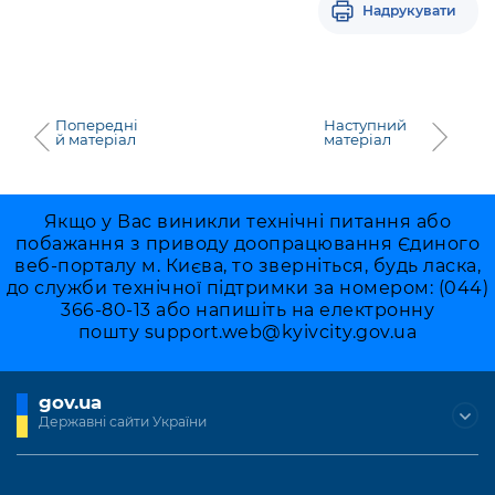
Підприємства, установи, організації
Надрукувати
Уряд» – місцевий рівень»
Про відкриті дані
Портал Захисників та Захисниць
Kyiv International Relations
Важливе під час воєнного стану
Портал даних Києва
Безбар'єрність
Річні звіти
Публічні дашборди
Портал послуг
Попередні
Наступний
й матеріал
матеріал
Гендерна політика
Міський застосунок Київ Цифровий
Безбар'єрність
Важливе під час воєнного стану
Якщо у Вас виникли технічні питання або
Київська міська військова адміністрація
побажання з приводу доопрацювання Єдиного
веб-порталу м. Києва, то зверніться, будь ласка,
до служби технічної підтримки за номером: (044)
366-80-13 або напишіть на електронну
пошту
support.web@kyivcity.gov.ua
gov.ua
Державні сайти України