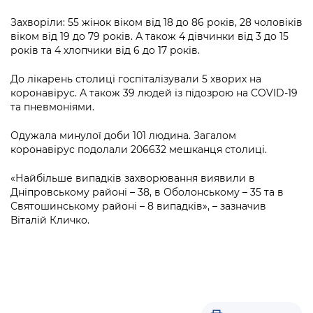
Підприємства, установи, організації
Уряд» – місцевий рівень»
Про відкриті дані
Портал Захисників та Захисниць
Захворіли: 55 жінок віком від 18 до 86 років, 28 чоловіків
Kyiv International Relations
віком від 19 до 79 років. А також 4 дівчинки від 3 до 15
Важливе під час воєнного стану
Портал даних Києва
Безбар'єрність
років та 4 хлопчики від 6 до 17 років.
Річні звіти
Публічні дашборди
Портал послуг
До лікарень столиці госпіталізували 5 хворих на
Гендерна політика
коронавірус. А також 39 людей із підозрою на COVID-19
та пневмоніями.
Міський застосунок Київ Цифровий
Безбар'єрність
Одужала минулої доби 101 людина. Загалом
Важливе під час воєнного стану
коронавірус подолали 206632 мешканця столиці.
Київська міська військова адміністрація
«Найбільше випадків захворювання виявили в
Дніпровському районі – 38, в Оболонському – 35 та в
Святошинському районі – 8 випадків», – зазначив
Віталій Кличко.