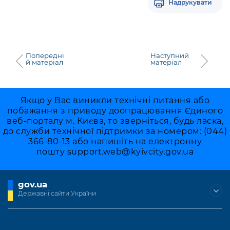
Надрукувати
Попередні
Наступний
й матеріал
матеріал
Якщо у Вас виникли технічні питання або
побажання з приводу доопрацювання Єдиного
веб-порталу м. Києва, то зверніться, будь ласка,
до служби технічної підтримки за номером: (044)
366-80-13 або напишіть на електронну
пошту
support.web@kyivcity.gov.ua
gov.ua
Державні сайти України