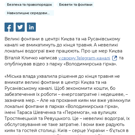
інформації
Рішення та розпорядження
Освіта та навчальні заклади
Безпека та правопорядок
Бювети та фонтани
Громадська експертиза
Медіагалерея
Інформація з обмеженим доступом
Портал Послуг
Навколишнє середовище міста
Проєкти розпоряджень, що
Дороги, транспорт та парковки
Громадський бюджет
Підписатися на новини та анонси від
перебувають на погодженні КМВА
Подати запит онлайн
КМДА / Subscribe to announcements
Навколишнє середовище міста
Консультації з громадськістю
from the KCSA
Рішення Київради
Проекти нормативно-правових та
Великі фонтани в центрі Києва та на Русанівському
Містобудування та земельні ділянки
Громадська рада
інших актів
каналі не вмикатимуть до кінця травня. А невеликі
Порядок акредитації медіа /
Контактна інформація
локальні водограї вже працюють. Про це мер Києва
Accreditation process
Культура, спорт, дозвілля
Петиції
Нормативна база
Віталій Кличко написав
та
у своєму Telegram-каналі
Графік роботи та прийому громадян
опублікував відео з парку «Володимирська гірка».
Подати журналістський запит /
Бізнес та ліцензування
Відкритий бюджет
Питання і відповіді про публічну
Submitting a media request
Вакансії
«Міська влада ухвалила рішення до кінця травня не
інформацію
Фінанси та бюджет
Контактний центр
вмикати великі фонтани в центрі Києва та на
Зйомки в лікарнях в умовах воєнного
Статистика
Русанівському каналі. Щоб зекономити кошти, бо
Порядок оскарження рішень, дій чи
стану / Rules for media coverage of
Безпека та правопорядок
Допомога учасникам АТО
забезпечення їх роботи – енергозатратне і недешеве, –
бездіяльності розпорядників інформації
hospitals at work under martial law
Звернення громадян
зазначив мер. – Але на прохання киян ми вже увімкнули
Ритуальні послуги
локальні фонтани в парках «Володимирська гірка»,
Рада з питань внутрішньо переміщених
Звіти про опрацювання запитів на
Контакти для медіа / Contacts for mass
Регуляторна діяльність
імені Тараса Шевченка та «Перемога», на вулицях
осіб при Київській міській військовій
публічну інформацію
media
Тростянецькій та Ревуцького. Це – невеликі водограї, їх
Іноземцям / For foreigners
адміністрації
Промисловість і наука Києва
обслуговування не таке затратне. І вони вже радують
Інформація для споживачів
киян та гостей столиці. Київ – серце України – б‘ється в
Пам'ятки культурної спадщини
«Ініціатива «Партнерство «Відкритий