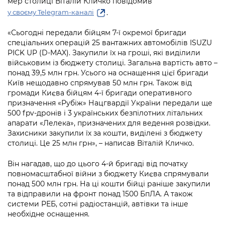
мер столиці Віталій Кличко повідомив
Підприємства, установи, організації
Уряд» – місцевий рівень»
Про відкриті дані
.
у своєму Telegram-каналі
Портал Захисників та Захисниць
Kyiv International Relations
Важливе під час воєнного стану
Портал даних Києва
«Сьогодні передали бійцям 7-ї окремої бригади
Безбар'єрність
спеціальних операцій 25 вантажних автомобілів ISUZU
Річні звіти
Публічні дашборди
PICK UP (D-MAX). Закупили їх на гроші, які виділили
Портал послуг
військовим із бюджету столиці. Загальна вартість авто –
Гендерна політика
понад 39,5 млн грн. Усього на оснащення цієї бригади
Міський застосунок Київ Цифровий
Київ нещодавно спрямував 50 млн грн. Також від
Безбар'єрність
громади Києва бійцям 4-ї бригади оперативного
Важливе під час воєнного стану
призначення «Рубіж» Нацгвардії України передали ще
Київська міська військова адміністрація
500 fpv-дронів і 3 українських безпілотних літальних
апарати «Лелека», призначених для ведення розвідки.
Захисники закупили їх за кошти, виділені з бюджету
столиці. Це 25 млн грн», – написав Віталій Кличко.
Він нагадав, що до цього 4-й бригаді від початку
повномасштабної війни з бюджету Києва спрямували
понад 500 млн грн. На ці кошти бійці раніше закупили
та відправили на фронт понад 1500 БпЛА. А також
системи РЕБ, сотні радіостанцій, автівки та інше
необхідне оснащення.