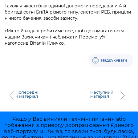
Також у якості благодійної допомоги передавали 4-й
бригаді сотні БпЛА різного типу, системи РЕБ, приціли
нічного бачення, засоби захисту.
«Місто й надалі робитиме все, щоб допомагати всім
нашим Захисникам і наближати Перемогу!» –
наголосив Віталій Кличко.
Надрукувати
Попередні
Наступний
й матеріал
матеріал
Якщо у Вас виникли технічні питання або
побажання з приводу доопрацювання Єдиного
веб-порталу м. Києва, то зверніться, будь ласка,
до служби технічної підтримки за номером: (044)