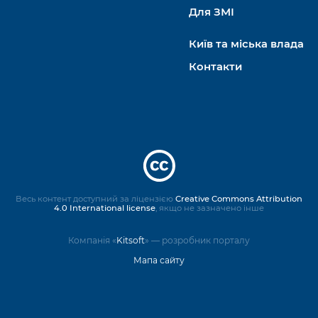
Для ЗМІ
Київ та міська влада
Контакти
Весь контент доступний за ліцензією
Creative Commons Attribution
4.0 International license
, якщо не зазначено інше
Компанія «
Kitsoft
» — розробник порталу
Мапа сайту