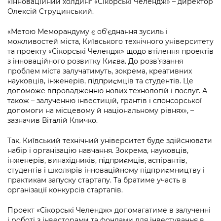
«Інноваційний холдинг «Сікорські Челендж» – директор
Підприємства, установи, організації
Уряд» – місцевий рівень»
Про відкриті дані
Олексій Струцинський.
Портал Захисників та Захисниць
Kyiv International Relations
Важливе під час воєнного стану
Портал даних Києва
«Метою Меморандуму є об’єднання зусиль і
Безбар'єрність
можливостей міста, Київського технічного університету
Річні звіти
Публічні дашборди
та проекту «Сікорські Челендж» щодо втілення проектів
Портал послуг
з інноваційного розвитку Києва. До розв’язання
Гендерна політика
проблем міста залучатимуть, зокрема, креативних
Міський застосунок Київ Цифровий
науковців, інженерів, підприємців та студентів. Це
Безбар'єрність
допоможе впровадженню нових технологій і послуг. А
Важливе під час воєнного стану
також – залученню інвестицій, грантів і спонсорської
Київська міська військова адміністрація
допомоги на місцевому й національному рівнях», –
зазначив Віталій Кличко.
Так, Київський технічний університет буде здійснювати
набір і організацію навчання. Зокрема, науковців,
інженерів, винахідників, підприємців, аспірантів,
студентів і школярів інноваційному підприємництву і
практикам запуску стартапу. Та братиме участь в
організації конкурсів стартапів.
Проект «Сікорські Челендж» допомагатиме в залученні
і роботі з інвесторами та фондами для інвестування в