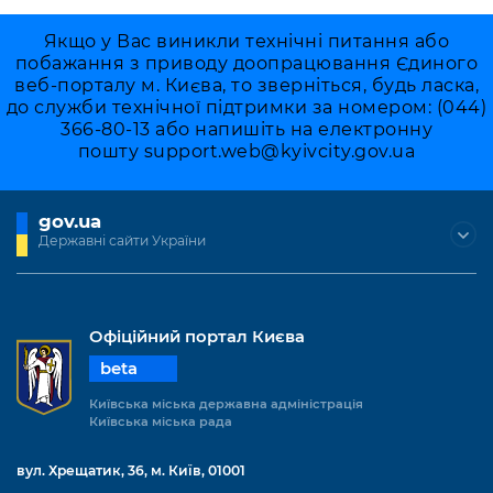
Якщо у Вас виникли технічні питання або
побажання з приводу доопрацювання Єдиного
веб-порталу м. Києва, то зверніться, будь ласка,
до служби технічної підтримки за номером: (044)
366-80-13 або напишіть на електронну
пошту
support.web@kyivcity.gov.ua
gov.ua
Державні сайти України
Офіційний портал Києва
beta
Київська міська державна адміністрація
Київська міська рада
вул. Хрещатик, 36, м. Київ, 01001