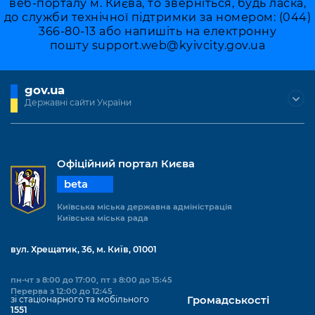
веб-порталу м. Києва, то зверніться, будь ласка,
до служби технічної підтримки за номером: (044)
366-80-13 або напишіть на електронну
пошту
support.web@kyivcity.gov.ua
gov.ua
Державні сайти України
Офіційний портал Києва
beta
Київська міська державна адміністрація
Київська міська рада
вул. Хрещатик, 36, м. Київ, 01001
пн-чт з 8:00 до 17:00, пт з 8:00 до 15:45
Перерва з 12:00 до 12:45
зі стаціонарного та мобільного
Громадськості
1551