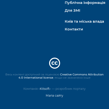
Публічна інформація
Для ЗМІ
Київ та міська влада
Контакти
Весь контент доступний за ліцензією
Creative Commons Attribution
4.0 International license
, якщо не зазначено інше
Компанія «
Kitsoft
» — розробник порталу
Мапа сайту