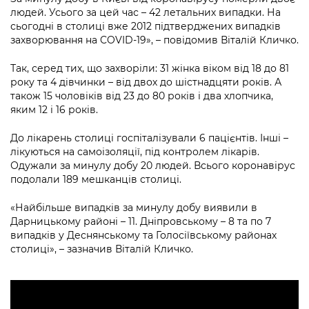
Підприємства, установи, організації
Уряд» – місцевий рівень»
людей. Усього за цей час – 42 летальних випадки. На
Про відкриті дані
Портал Захисників та Захисниць
сьогодні в столиці вже 2012 підтверджених випадків
Kyiv International Relations
Важливе під час воєнного стану
захворювання на COVID-19», – повідомив Віталій Кличко.
Портал даних Києва
Безбар'єрність
Річні звіти
Так, серед тих, що захворіли: 31 жінка віком від 18 до 81
Публічні дашборди
Портал послуг
року та 4 дiвчинки – від двох до шістнадцяти років. А
Гендерна політика
також 15 чоловікiв від 23 до 80 років і два хлопчика,
Міський застосунок Київ Цифровий
яким 12 і 16 рокiв.
Безбар'єрність
Важливе під час воєнного стану
До лікарень столиці госпіталізували 6 пацієнтів. Інші –
Київська міська військова адміністрація
лікуються на самоізоляції, під контролем лікарів.
Одужали за минулу добу 20 людей. Всього коронавірус
подолали 189 мешканців столиці.
«Найбільше випадків за минулу добу виявили в
Дарницькому районі – 11. Дніпровському – 8 та по 7
випадків у Деснянському та Голосіївському районах
столиці», – зазначив Віталій Кличко.