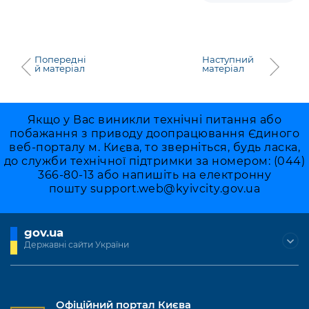
Попередні
Наступний
й матеріал
матеріал
Якщо у Вас виникли технічні питання або
побажання з приводу доопрацювання Єдиного
веб-порталу м. Києва, то зверніться, будь ласка,
до служби технічної підтримки за номером: (044)
366-80-13 або напишіть на електронну
пошту
support.web@kyivcity.gov.ua
gov.ua
Державні сайти України
Офіційний портал Києва