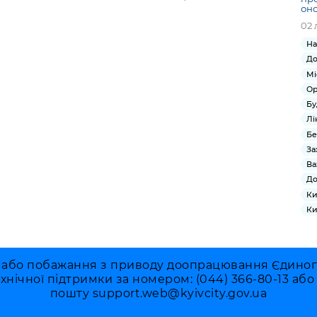
оно
02 
На
До
Мі
Ор
Бу
Лі
Бе
За
Ва
До
Ки
Ки
 або побажання з приводу доопрацювання Єдиного 
ехнічної підтримки за номером: (044) 366-80-13 аб
пошту
support.web@kyivcity.gov.ua