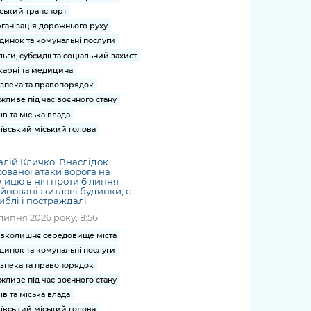
ський транспорт
ганізація дорожнього руху
динок та комунальні послуги
льги, субсидії та соціальний захист
карні та медицина
зпека та правопорядок
жливе під час воєнного стану
їв та міська влада
ївський міський голова
алій Кличко: Внаслідок
ованої атаки ворога на
лицю в ніч проти 6 липня
йновані житлові будинки, є
иблі і постраждалі
липня 2026 року, 8:56
вколишнє середовище міста
динок та комунальні послуги
зпека та правопорядок
жливе під час воєнного стану
їв та міська влада
ївський міський голова