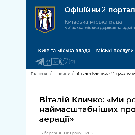
Офіційний портал
Київська міська рада
Київська міська державна адмін
Київ та міська влада
Міські послуги
Віталій Кличко: «Ми розпоч
Головна
Новини
Київський міський голова
Будинок 
послуги
Віталій Кличко: «Ми р
Київська міська рада
наймасштабніших прое
Пільги, су
Про Київ
аерації»
соціальн
Керівництво КМДА
Паспорт, 
15 березня 2019 року, 16:05