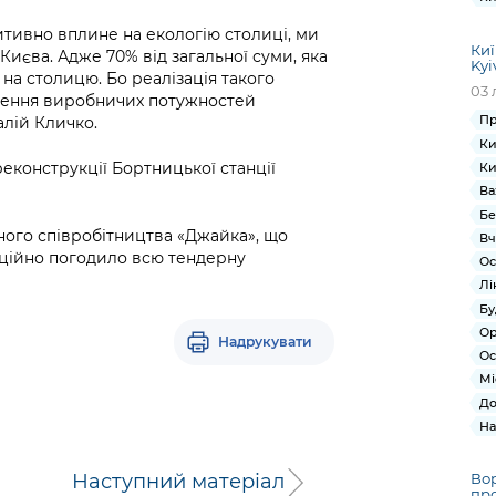
зитивно вплине на екологію столиці, ми
Киї
 Києва. Адже 70% від загальної суми, яка
Kyi
на столицю. Бо реалізація такого
03 
таження виробничих потужностей
Пр
алій Кличко.
Ки
еконструкції Бортницької станції
Ки
Ва
Бе
ного співробітництва «Джайка», що
Вч
іційно погодило всю тендерну
Ос
Лі
Бу
Ор
Надрукувати
Ос
Мі
До
На
Наступний матеріал
Вор
про