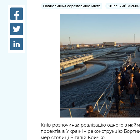
довідки
Навколишнє середовище міста
Київський міськи
Структура
Лікарні 
Рішення та розпорядження
Освіта та
Проєкти розпоряджень, що
заклади
перебувають на погодженні
КМВА
Дороги, 
парковки
Навколи
середови
Київ розпочинає реалізацію одного з най
проектів в Україні – реконструкцію Бортни
мер столиці Віталій Кличко.