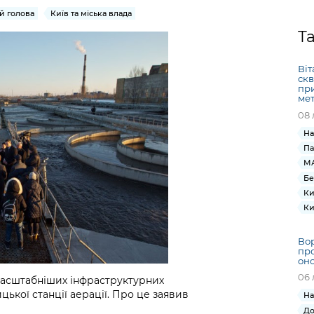
Громадська
Вакансії
Відкритий бюд
ся на
й голова
Київ та міська влада
експертиза
Фінанси та бюджет
Інформація з
Поря
новин
Статистика
Контактний це
Т
та медицина
обмеженим
оска
анонс
Громадський
Безпека та
доступом
рішен
КМДА
Звернення громадян
 навчальні
бюджет
правопорядок
безді
Subsc
Віт
скв
Подати запит
розпо
to
при
Регуляторна діяльність
Ритуальні послуги
мет
онлайн
інфор
anno
транспорт та
08 
ment
Іноземцям / For
Проекти
Звіти
from 
На
foreigners
нормативно-
опра
Па
KCSA
шнє
правових та
запит
МА
ще міста
інших актів
Бе
публі
Ки
інфо
Ки
Вор
про
оно
06 
масштабніших інфраструктурних
цької станції аерації. Про це заявив
На
До