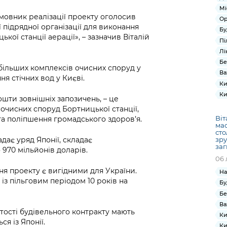
Мі
мовник реалізації проекту оголосив
Ор
підрядної організації для виконання
Бу
кої станції аерації», – зазначив Віталій
Пі
Лі
Бе
йбільших комплексів очисних споруд у
Ва
я стічних вод у Києві.
Ки
Ки
ошти зовнішніх запозичень, – це
очисних споруд Бортницької станції,
Віт
 та поліпшення громадського здоров’я.
мас
сто
дає уряд Японії, складає
зру
заг
 970 мільйонів доларів.
06 
я проекту є вигідними для України.
На
 із пільговим періодом 10 років на
Бу
Бе
Ва
ртості будівельного контракту мають
Ки
я із Японії.
Ки