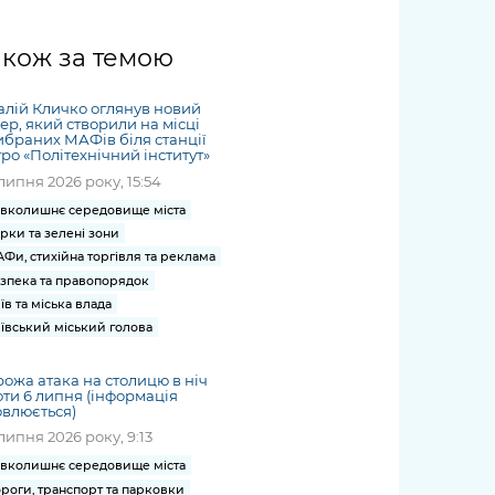
жет
Річні звіти
Києва
журналіст
міській військовій
coverage
Портал послуг
док
и та
ський
адміністрації
of
нтр
Гендерна політика
акож за темою
Публічні
рження
и від
запит /
hospitals
Міський застосунок Київ
дашборди
ь, дій чи
 /
«Ініціатива
Submitting
at work
Безбар'єрність
Цифровий
яльності
ribe
«Партнерство
алій Кличко оглянув новий
a media
under
ер, який створили на місці
рядників
«Відкритий Уряд» –
request
браних МАФів біля станції
martial law
Київська міська військова
Важливе під час
ро «Політехнічний інститут»
мації
unce
місцевий рівень»
адміністрація
воєнного стану
липня 2026 року, 15:54
s
Контакти
 про
Важливе під час
the
вколишнє середовище міста
для медіа
цювання
воєнного стану
рки та зелені зони
/ Contacts
ів на
Фи, стихійна торгівля та реклама
for mass
зпека та правопорядок
чну
media
їв та міська влада
рмацію
ївський міський голова
ожа атака на столицю в ніч
ти 6 липня (інформація
влюється)
липня 2026 року, 9:13
вколишнє середовище міста
роги, транспорт та парковки