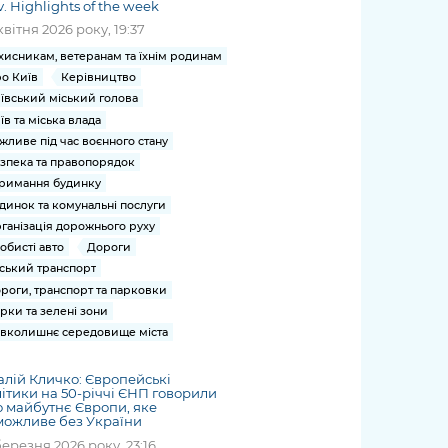
v. Highlights of the week
квітня 2026 року, 19:37
хисникам, ветеранам та їхнім родинам
о Київ
Керівництво
ївський міський голова
їв та міська влада
жливе під час воєнного стану
зпека та правопорядок
римання будинку
динок та комунальні послуги
ганізація дорожнього руху
обисті авто
Дороги
ський транспорт
роги, транспорт та парковки
рки та зелені зони
вколишнє середовище міста
алій Кличко: Європейські
ітики на 50-річчі ЄНП говорили
 майбутнє Європи, яке
можливе без України
березня 2026 року, 23:16