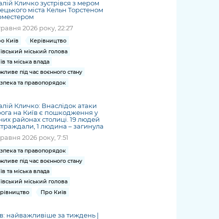
алій Кличко зустрівся з мером
ецького міста Кельн Торстеном
рместером
травня 2026 року, 22:27
о Київ
Керівництво
ївський міський голова
їв та міська влада
жливе під час воєнного стану
зпека та правопорядок
алій Кличко: Внаслідок атаки
ога на Київ є пошкодження у
них районах столиці. 19 людей
траждали, 1 людина – загинула
травня 2026 року, 7:51
зпека та правопорядок
жливе під час воєнного стану
їв та міська влада
ївський міський голова
рівництво
Про Київ
в: найважливіше за тиждень |