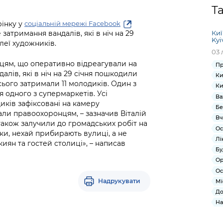
Громадська
Вакансії
Відкритий бюд
ся на
Т
експертиза
Фінанси та бюджет
Інформація з
Поря
новин
рінку у
Статистика
Контактний це
соціальній мережі Facebook
та медицина
обмеженим
оска
анонс
атримання вандалів, які в ніч на 29
Киї
Громадський
Безпека та
доступом
рішен
КМДА
Kyi
леї художників.
Звернення громадян
 навчальні
бюджет
правопорядок
безді
Subsc
03 
Подати запит
розпо
to
цям, що оперативно відреагували на
Пр
Регуляторна діяльність
Ритуальні послуги
онлайн
інфор
anno
алів, які в ніч на 29 січня пошкодили
Ки
транспорт та
сього затримали 11 молодиків. Один з
ment
Ки
Іноземцям / For
Проекти
я одного з супермаркетів. Усі
Звіти
from 
Ва
foreigners
иків зафіксовані на камеру
нормативно-
опра
KCSA
Бе
шнє
ли правоохоронцям, – зазначив Віталій
правових та
запит
Вч
 також залучили до громадських робіт на
ще міста
інших актів
публі
Ос
уки, нехай прибирають вулиці, а не
інфо
Лі
иян та гостей столиці», – написав
Бу
Ор
Ос
Надрукувати
Мі
До
На