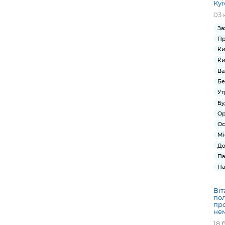
Kyi
03 
За
Пр
Ки
Ки
Ва
Бе
Ут
Бу
Ор
Ос
Мі
До
Па
На
Віт
пол
про
не
18 