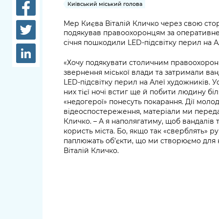
довідки
Київський міський голова
Структура
Мер Києва Віталій Кличко через свою сто
Лікарні 
подякував правоохоронцям за оперативне з
Рішення та розпорядження
січня пошкодили LED-підсвітку перил на А
Освіта та
Проєкти розпоряджень, що
заклади
«Хочу подякувати столичним правоохорон
перебувають на погодженні
звернення міської влади та затримали ванд
КМВА
Дороги, 
LED-підсвітку перил на Алеї художників. У
парковки
них тієї ночі встиг ще й побити людину біл
«недогерої» понесуть покарання. Дії молод
Навколи
відеоспостереження, матеріали ми переда
Кличко. – А я наполягатиму, щоб вандалів
середови
користь міста. Бо, якщо так «сверблять» р
паплюжать об’єкти, що ми створюємо для к
Віталій Кличко.