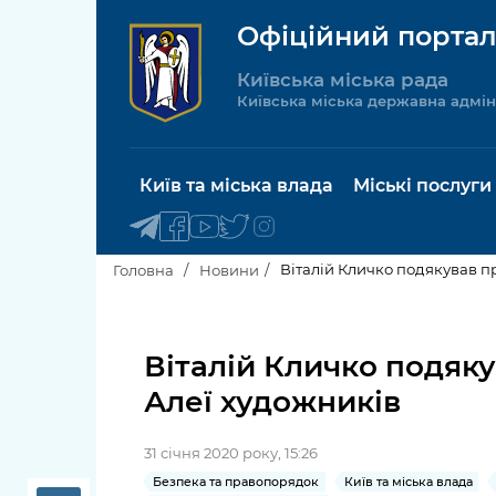
Офіційний портал
Київська міська рада
Київська міська державна адмін
Київ та міська влада
Міські послуги
Віталій Кличко подякував п
Головна
Новини
Київський міський голова
Будинок 
послуги
Віталій Кличко подяку
Київська міська рада
Алеї художників
Пільги, су
Про Київ
соціальн
31 січня 2020 року, 15:26
Керівництво КМДА
Паспорт, 
Безпека та правопорядок
Київ та міська влада