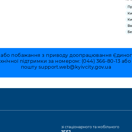
Пр
Ки
Ки
Ва
Бе
 або побажання з приводу доопрацювання Єдиного 
ехнічної підтримки за номером: (044) 366-80-13 аб
пошту
support.web@kyivcity.gov.ua
а
зі стаціонарного та мобільного