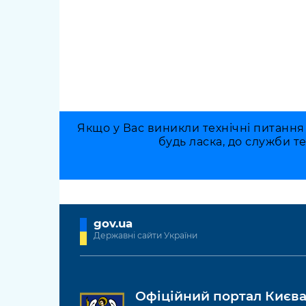
Якщо у Вас виникли технічні питання
будь ласка, до служби т
gov.ua
Державні сайти України
Офіційний портал Києв