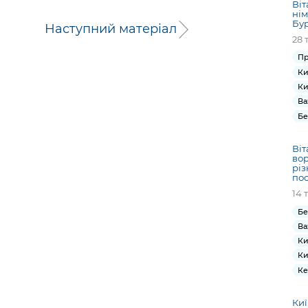
Віт
нім
Бу
Наступний матеріал
28 
Пр
Ки
Ки
Ва
Бе
Віт
вор
різ
пос
14 
Бе
Ва
Ки
Ки
Ке
Киї